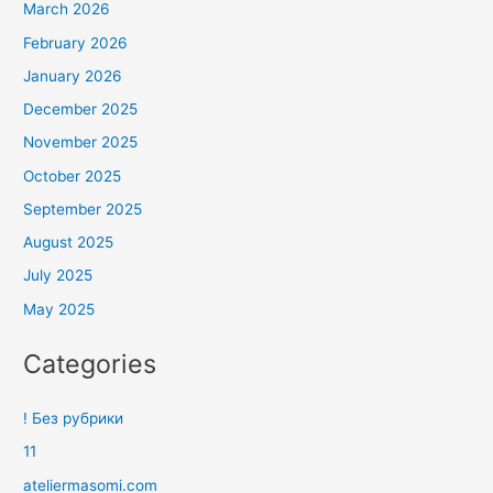
March 2026
February 2026
January 2026
December 2025
November 2025
October 2025
September 2025
August 2025
July 2025
May 2025
Categories
! Без рубрики
11
ateliermasomi.com