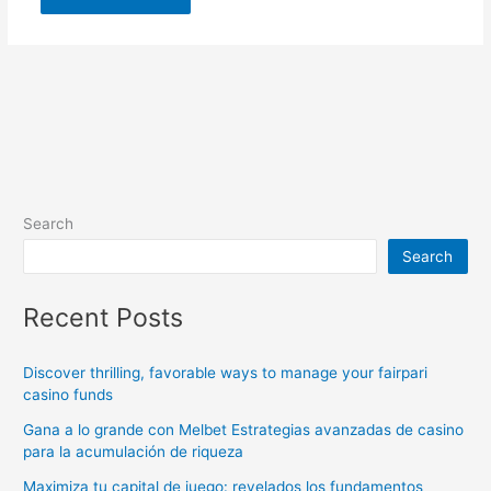
Search
Search
Recent Posts
Discover thrilling, favorable ways to manage your fairpari
casino funds
Gana a lo grande con Melbet Estrategias avanzadas de casino
para la acumulación de riqueza
Maximiza tu capital de juego: revelados los fundamentos