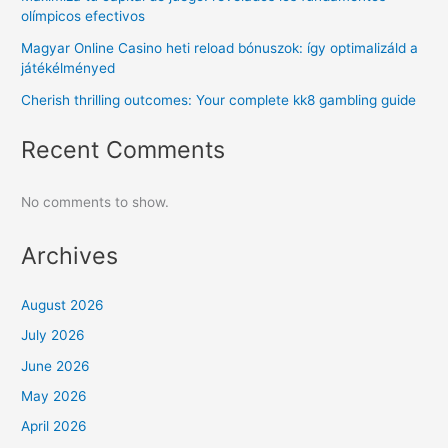
olímpicos efectivos
Magyar Online Casino heti reload bónuszok: így optimalizáld a
játékélményed
Cherish thrilling outcomes: Your complete kk8 gambling guide
Recent Comments
No comments to show.
Archives
August 2026
July 2026
June 2026
May 2026
April 2026