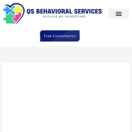
Skip
to
content
Autism Tr
Free Consultation
Gdzie zmierzają
najnowsze trendy
w branży
hazardowej