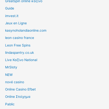
Greatspin online καζίνο
Guide
imvest.it
Jeux en Ligne
kasynoholandiaonline.com
leon casino france
Leon Free Spins
lindaspantry.co.uk
Live Καζίνο National
MrSloty
NEW
nové casino
Online Casino Efbet
Online Στοίχημα
Pablic