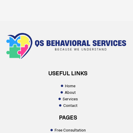
USEFUL LINKS
Home
About
Services
Contact
PAGES
Free Consultation