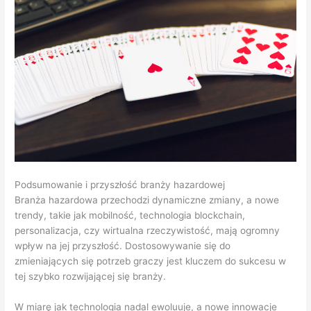
Podsumowanie i przyszłość branży hazardowej
Branża hazardowa przechodzi dynamiczne zmiany, a nowe
trendy, takie jak mobilność, technologia blockchain,
personalizacja, czy wirtualna rzeczywistość, mają ogromny
wpływ na jej przyszłość. Dostosowywanie się do
zmieniających się potrzeb graczy jest kluczem do sukcesu w
tej szybko rozwijającej się branży.
W miarę jak technologia nadal ewoluuje, a nowe innowacje