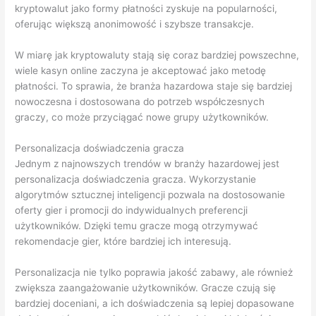
kryptowalut jako formy płatności zyskuje na popularności,
oferując większą anonimowość i szybsze transakcje.
W miarę jak kryptowaluty stają się coraz bardziej powszechne,
wiele kasyn online zaczyna je akceptować jako metodę
płatności. To sprawia, że branża hazardowa staje się bardziej
nowoczesna i dostosowana do potrzeb współczesnych
graczy, co może przyciągać nowe grupy użytkowników.
Personalizacja doświadczenia gracza
Jednym z najnowszych trendów w branży hazardowej jest
personalizacja doświadczenia gracza. Wykorzystanie
algorytmów sztucznej inteligencji pozwala na dostosowanie
oferty gier i promocji do indywidualnych preferencji
użytkowników. Dzięki temu gracze mogą otrzymywać
rekomendacje gier, które bardziej ich interesują.
Personalizacja nie tylko poprawia jakość zabawy, ale również
zwiększa zaangażowanie użytkowników. Gracze czują się
bardziej doceniani, a ich doświadczenia są lepiej dopasowane