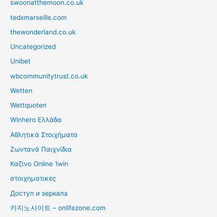
swoonatthemoon.co.uk
tedxmarseille.com
thewonderland.co.uk
Uncategorized
Unibet
wbcommunitytrust.co.uk
Wetten
Wettquoten
Winhero Ελλάδα
Αθλητικά Στοιχήματα
Ζωντανά Παιχνίδια
Καζίνο Online 1win
στοιχηματικες
Доступ и зеркала
카지노사이트 – onlifezone.com