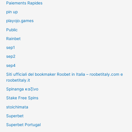
Paiements Rapides
pin up
playojo.games
Public
Rainbet
sep1
sep2
sep4
Siti ufficiali del bookmaker Roobet in Italia – roobetitaly.com e
roobetitaly.it
Spinanga καζίνο
Stake Free Spins
stoichimata
Superbet
Superbet Portugal