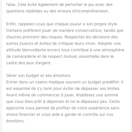
l’aise. Cela évite également de perturber le jeu avec des
questions répétées ou des erreurs d’incompréhension.
Enfin, rappelez-vous que chaque joueur a son propre style.
Certains préfèrent jouer de manière conservatrice, tandis que
d’autres prennent des risques. Respectez les décisions des
autres joueurs et évitez de critiquer leurs choix. Adopter une
attitude bienveillante envers tous contribue à une atmosphère
de camaraderie et de respect mutuel, essentielle dans le
cadre des jeux d’argent.
Gérer son budget et ses émotions
Entrer dans un casino implique souvent un budget prédéfini. Il
est essentiel de s’y tenir pour éviter de dépasser ses limites.
Avant même de commencer à jouer, établissez une somme
que vous êtes prêt à dépenser et ne la dépassez pas. Cette
approche vous permet de profiter de votre expérience sans
stress financier et vous aide à garder le contrôle sur vos
émotions.