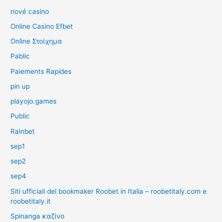
nové casino
Online Casino Efbet
Online Στοίχημα
Pablic
Paiements Rapides
pin up
playojo.games
Public
Rainbet
sep1
sep2
sep4
Siti ufficiali del bookmaker Roobet in Italia – roobetitaly.com e
roobetitaly.it
Spinanga καζίνο