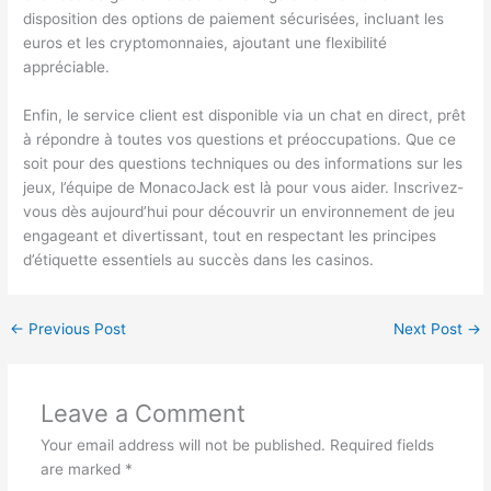
disposition des options de paiement sécurisées, incluant les
euros et les cryptomonnaies, ajoutant une flexibilité
appréciable.
Enfin, le service client est disponible via un chat en direct, prêt
à répondre à toutes vos questions et préoccupations. Que ce
soit pour des questions techniques ou des informations sur les
jeux, l’équipe de MonacoJack est là pour vous aider. Inscrivez-
vous dès aujourd’hui pour découvrir un environnement de jeu
engageant et divertissant, tout en respectant les principes
d’étiquette essentiels au succès dans les casinos.
←
Previous Post
Next Post
→
Leave a Comment
Your email address will not be published.
Required fields
are marked
*