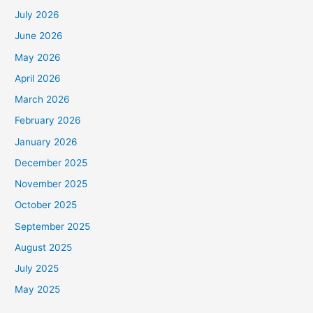
July 2026
June 2026
May 2026
April 2026
March 2026
February 2026
January 2026
December 2025
November 2025
October 2025
September 2025
August 2025
July 2025
May 2025