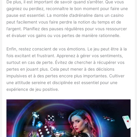
De plus, il est important de savoir quand s’arrêter. Que vous
gagniez ou perdiez, reconnaître le bon moment pour faire une
pause est essentiel. La montée d’adrénaline dans un casino
peut facilement vous faire perdre la notion du temps et de
l’argent. Planifiez des pauses régulières pour vous ressourcer
et évaluer vos gains ou vos pertes de manière rationnelle.
Enfin, restez conscient de vos émotions. Le jeu peut être à la
fois excitant et frustrant. Apprenez à gérer vos sentiments,
surtout en cas de perte. Évitez de chercher à récupérer vos
pertes en jouant plus. Cela peut mener à des décisions
impulsives et à des pertes encore plus importantes. Cultiver
une attitude sereine et disciplinée est essentiel pour une
expérience de jeu positive.