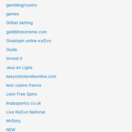
gambling/casino
games
GGbet betting
goldblitzextreme.com
Greatspin online καζίνο
Guide
imvest.it
Jeux en Ligne
kasynoholandiaonline.com
leon casino france
Leon Free Spins
lindaspantry.co.uk
Live Καζίνο National
MrSloty
NEW