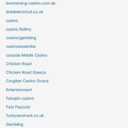
boomerang-casino.com.de
braidelectrical.co.uk
casino
casino Rollino
casino/gambling
casinowazamba
casoola Mobile Casino
Chicken Road
Chicken Road Greece
Corgibet Casino Ocena
Entertainment
Fairspin-casino
Fast Payouts
funkyaardvark.co.uk
Gambling