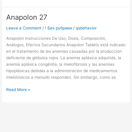
Anapolon 27
Anapolon
27
Leave a Comment
/
! Без рубрики
/
qsbehavior
Anapolon Instrucciones De Uso, Dosis, Composición,
Análogos, Efectos Secundarios Anapolon Tablets está indicado
en el tratamiento de las anemias causadas por la producción
deficiente de glóbulos rojos. La anemia aplásica adquirida, la
anemia aplásica congénita, la mielofibrosis y las anemias
hipoplásicas debidas a la administración de medicamentos
mielotóxicos a menudo responden. Sin embargo, como se
Read More »