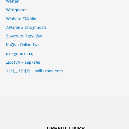
Wetten
Wettquoten
Winhero Ελλάδα
Αθλητικά Στοιχήματα
Ζωντανά Παιχνίδια
Καζίνο Online 1win
στοιχηματικες
Доступ и зеркала
카지노사이트 – onlifezone.com
USEFUL LINKS