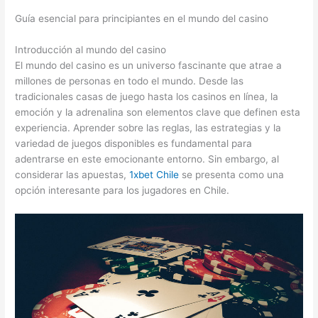
Guía esencial para principiantes en el mundo del casino
Introducción al mundo del casino
El mundo del casino es un universo fascinante que atrae a
millones de personas en todo el mundo. Desde las
tradicionales casas de juego hasta los casinos en línea, la
emoción y la adrenalina son elementos clave que definen esta
experiencia. Aprender sobre las reglas, las estrategias y la
variedad de juegos disponibles es fundamental para
adentrarse en este emocionante entorno. Sin embargo, al
considerar las apuestas,
1xbet Chile
se presenta como una
opción interesante para los jugadores en Chile.