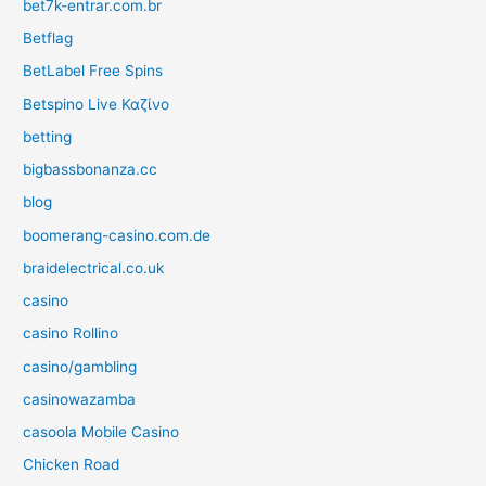
bet7k-entrar.com.br
Betflag
BetLabel Free Spins
Betspino Live Καζίνο
betting
bigbassbonanza.cc
blog
boomerang-casino.com.de
braidelectrical.co.uk
casino
casino Rollino
casino/gambling
casinowazamba
casoola Mobile Casino
Chicken Road