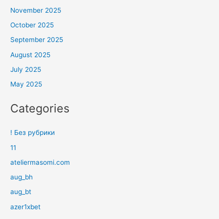
November 2025
October 2025
September 2025
August 2025
July 2025
May 2025
Categories
! Без рубрики
11
ateliermasomi.com
aug_bh
aug_bt
azer1xbet