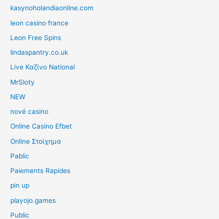
kasynoholandiaonline.com
leon casino france
Leon Free Spins
lindaspantry.co.uk
Live Καζίνο National
MrSloty
NEW
nové casino
Online Casino Efbet
Online Στοίχημα
Pablic
Paiements Rapides
pin up
playojo.games
Public