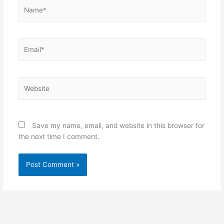
Name*
Email*
Website
Save my name, email, and website in this browser for
the next time I comment.