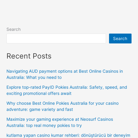
Search
Search
Recent Posts
Navigating AUD payment options at Best Online Casinos in
Australia: What you need to
Explore top-rated PayID Pokies Australia: Safety, speed, and
exciting promotional offers await
Why choose Best Online Pokies Australia for your casino
adventure: game variety and fast
Maximize your gaming experience at Neosurf Casinos
Australia: top real money pokies to try
kutlama yapan casino kumar rehberi: dönüştürücü bir deneyim