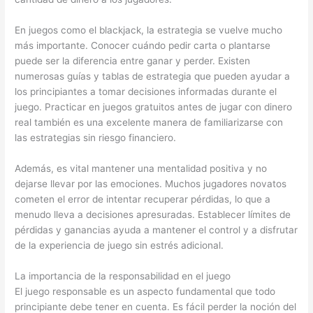
En juegos como el blackjack, la estrategia se vuelve mucho
más importante. Conocer cuándo pedir carta o plantarse
puede ser la diferencia entre ganar y perder. Existen
numerosas guías y tablas de estrategia que pueden ayudar a
los principiantes a tomar decisiones informadas durante el
juego. Practicar en juegos gratuitos antes de jugar con dinero
real también es una excelente manera de familiarizarse con
las estrategias sin riesgo financiero.
Además, es vital mantener una mentalidad positiva y no
dejarse llevar por las emociones. Muchos jugadores novatos
cometen el error de intentar recuperar pérdidas, lo que a
menudo lleva a decisiones apresuradas. Establecer límites de
pérdidas y ganancias ayuda a mantener el control y a disfrutar
de la experiencia de juego sin estrés adicional.
La importancia de la responsabilidad en el juego
El juego responsable es un aspecto fundamental que todo
principiante debe tener en cuenta. Es fácil perder la noción del