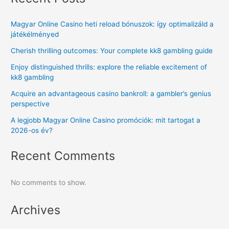
Magyar Online Casino heti reload bónuszok: így optimalizáld a
játékélményed
Cherish thrilling outcomes: Your complete kk8 gambling guide
Enjoy distinguished thrills: explore the reliable excitement of
kk8 gambling
Acquire an advantageous casino bankroll: a gambler’s genius
perspective
A legjobb Magyar Online Casino promóciók: mit tartogat a
2026-os év?
Recent Comments
No comments to show.
Archives