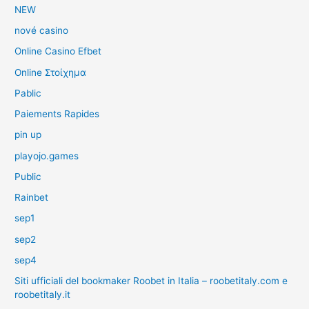
NEW
nové casino
Online Casino Efbet
Online Στοίχημα
Pablic
Paiements Rapides
pin up
playojo.games
Public
Rainbet
sep1
sep2
sep4
Siti ufficiali del bookmaker Roobet in Italia – roobetitaly.com e
roobetitaly.it