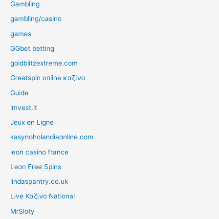
Gambling
gambling/casino
games
GGbet betting
goldblitzextreme.com
Greatspin online καζίνο
Guide
imvest.it
Jeux en Ligne
kasynoholandiaonline.com
leon casino france
Leon Free Spins
lindaspantry.co.uk
Live Καζίνο National
MrSloty