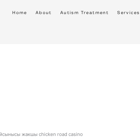
Home
About
Autism Treatment
Services
о менен оффлайн
айсынысы жакшы
casino
йсынысы жакшы chicken road casino