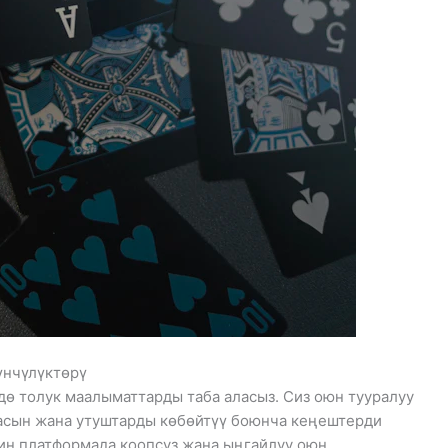
күнчүлүктөрү
дө толук маалыматтарды таба аласыз. Сиз оюн тууралуу
асын жана утуштарды көбөйтүү боюнча кеңештерди
дин платформада коопсуз жана ыңгайлуу оюн