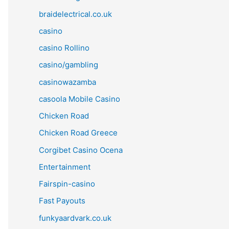
braidelectrical.co.uk
casino
casino Rollino
casino/gambling
casinowazamba
casoola Mobile Casino
Chicken Road
Chicken Road Greece
Corgibet Casino Ocena
Entertainment
Fairspin-casino
Fast Payouts
funkyaardvark.co.uk