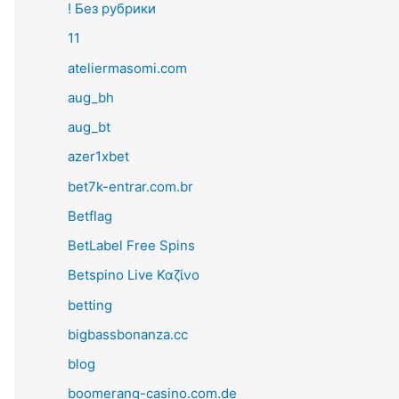
! Без рубрики
11
ateliermasomi.com
aug_bh
aug_bt
azer1xbet
bet7k-entrar.com.br
Betflag
BetLabel Free Spins
Betspino Live Καζίνο
betting
bigbassbonanza.cc
blog
boomerang-casino.com.de