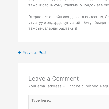
тажрыйбасын сунуштайбыз, ошондой эле ою
Эгерде сиз онлайн оюндарга кызыксаңыз, Ch
утуштуу оюндарды сунуштайт. Бүгүн биздин 
тажрыйбаларды баштаңыз!
←
Previous Post
Leave a Comment
Your email address will not be published.
Requ
Type
here..