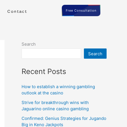
Free Consultation
Contact
Search
Search
Recent Posts
How to establish a winning gambling
outlook at the casino
Strive for breakthrough wins with
Jaguarino online casino gambling
Confirmed: Genius Strategies for Jugando
Big in Keno Jackpots