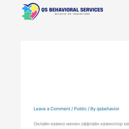
Skip
to
content
Онлайн казин
казинолор к
chicken road 
Leave a Comment
/
Public
/ By
qsbehavior
Онлайн казино менен оффлайн казинолор ка