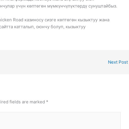
нчулар үчүн көптөгөн мүмкүнчүлүктөрдү сунуштайбыз.
icken Road казиносу сизге көптөгөн кызыктуу жана
сайтта катталып, оюнчу болуп, кызыктуу
Next Post
ired fields are marked
*