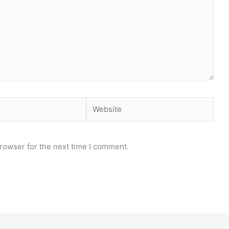
Website
rowser for the next time I comment.