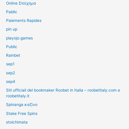
Online Στοίχημα
Pablic
Paiements Rapides
pin up
playojo.games
Public
Rainbet
sep1
sep2
sep4
Siti ufficiali del bookmaker Roobet in Italia – roobetitaly.com e
roobetitaly.it
Spinanga καζίνο
Stake Free Spins
stoichimata