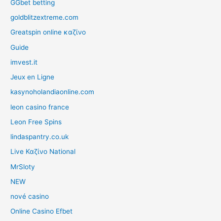
GGbet betting
goldblitzextreme.com
Greatspin online καζίνο
Guide
imvest.it
Jeux en Ligne
kasynoholandiaonline.com
leon casino france
Leon Free Spins
lindaspantry.co.uk
Live Καζίνο National
MrSloty
NEW
nové casino
Online Casino Efbet