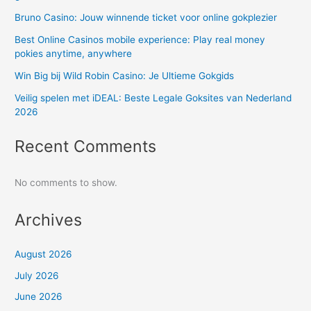
Bruno Casino: Jouw winnende ticket voor online gokplezier
Best Online Casinos mobile experience: Play real money
pokies anytime, anywhere
Win Big bij Wild Robin Casino: Je Ultieme Gokgids
Veilig spelen met iDEAL: Beste Legale Goksites van Nederland
2026
Recent Comments
No comments to show.
Archives
August 2026
July 2026
June 2026