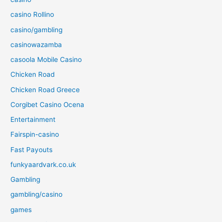
casino Rollino
casino/gambling
casinowazamba
casoola Mobile Casino
Chicken Road
Chicken Road Greece
Corgibet Casino Ocena
Entertainment
Fairspin-casino
Fast Payouts
funkyaardvark.co.uk
Gambling
gambling/casino
games