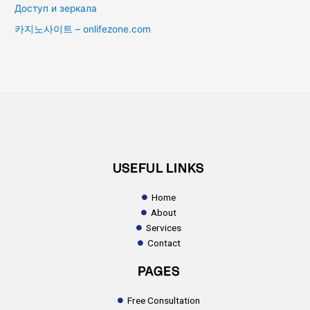
Доступ и зеркала
카지노사이트 – onlifezone.com
USEFUL LINKS
Home
About
Services
Contact
PAGES
Free Consultation