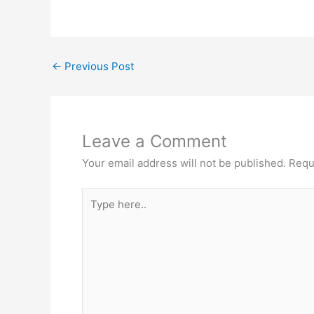
←
Previous Post
Leave a Comment
Your email address will not be published.
Requ
Type
here..