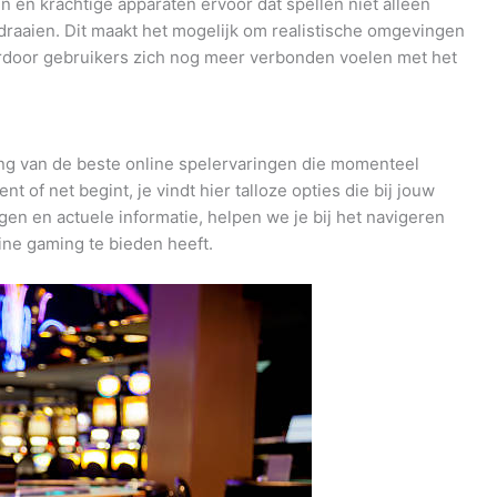
 en krachtige apparaten ervoor dat spellen niet alleen
draaien. Dit maakt het mogelijk om realistische omgevingen
rdoor gebruikers zich nog meer verbonden voelen met het
ng van de beste online spelervaringen die momenteel
t of net begint, je vindt hier talloze opties die bij jouw
n en actuele informatie, helpen we je bij het navigeren
ine gaming te bieden heeft.