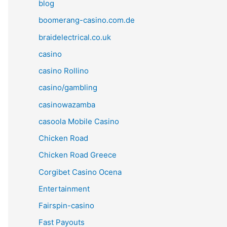
blog
boomerang-casino.com.de
braidelectrical.co.uk
casino
casino Rollino
casino/gambling
casinowazamba
casoola Mobile Casino
Chicken Road
Chicken Road Greece
Corgibet Casino Ocena
Entertainment
Fairspin-casino
Fast Payouts