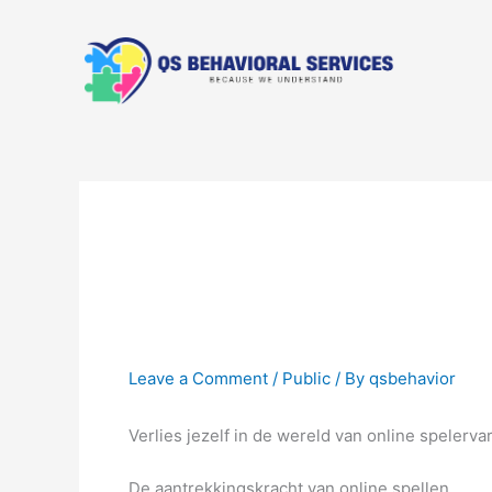
Skip
to
content
Verlies jezelf 
online spelerv
Leave a Comment
/
Public
/ By
qsbehavior
Verlies jezelf in de wereld van online spelerva
De aantrekkingskracht van online spellen