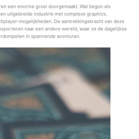
aren een enorme groei doorgemaakt. Wat begon als
en uitgebreide industrie met complexe graphics,
tiplayer-mogelijkheden. De aantrekkingskracht van deze
ansporteren naar een andere wereld, waar ze de dagelijkse
erdompelen in spannende avonturen.