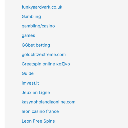
funkyaardvark.co.uk
Gambling
gambling/casino
games
GGbet betting
goldblitzextreme.com
Greatspin online καζίνο
Guide
imvest.it
Jeux en Ligne
kasynoholandiaonline.com
leon casino france
Leon Free Spins