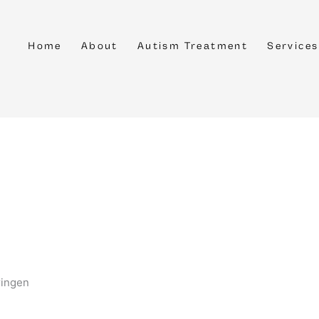
Home
About
Autism Treatment
Services
in de wereld van
aringen
ringen