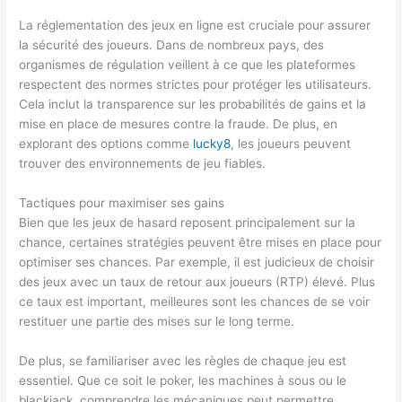
La réglementation des jeux en ligne est cruciale pour assurer
la sécurité des joueurs. Dans de nombreux pays, des
organismes de régulation veillent à ce que les plateformes
respectent des normes strictes pour protéger les utilisateurs.
Cela inclut la transparence sur les probabilités de gains et la
mise en place de mesures contre la fraude. De plus, en
explorant des options comme
lucky8
, les joueurs peuvent
trouver des environnements de jeu fiables.
Tactiques pour maximiser ses gains
Bien que les jeux de hasard reposent principalement sur la
chance, certaines stratégies peuvent être mises en place pour
optimiser ses chances. Par exemple, il est judicieux de choisir
des jeux avec un taux de retour aux joueurs (RTP) élevé. Plus
ce taux est important, meilleures sont les chances de se voir
restituer une partie des mises sur le long terme.
De plus, se familiariser avec les règles de chaque jeu est
essentiel. Que ce soit le poker, les machines à sous ou le
blackjack, comprendre les mécaniques peut permettre