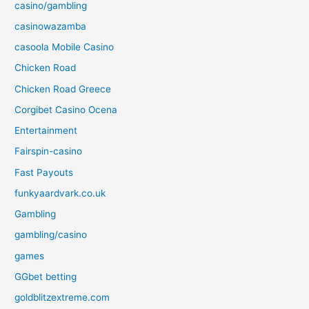
casino/gambling
casinowazamba
casoola Mobile Casino
Chicken Road
Chicken Road Greece
Corgibet Casino Ocena
Entertainment
Fairspin-casino
Fast Payouts
funkyaardvark.co.uk
Gambling
gambling/casino
games
GGbet betting
goldblitzextreme.com