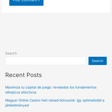
Search
Search
Recent Posts
Maximiza tu capital de juego: revelados los fundamentos
olímpicos efectivos
Magyar Online Casino heti reload bónuszok: így optimalizáld a
játékélményed