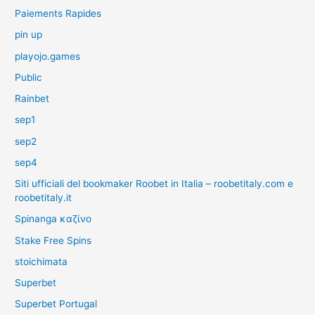
Paiements Rapides
pin up
playojo.games
Public
Rainbet
sep1
sep2
sep4
Siti ufficiali del bookmaker Roobet in Italia – roobetitaly.com e
roobetitaly.it
Spinanga καζίνο
Stake Free Spins
stoichimata
Superbet
Superbet Portugal