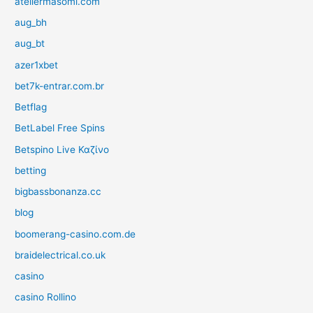
ateliermasomi.com
aug_bh
aug_bt
azer1xbet
bet7k-entrar.com.br
Betflag
BetLabel Free Spins
Betspino Live Καζίνο
betting
bigbassbonanza.cc
blog
boomerang-casino.com.de
braidelectrical.co.uk
casino
casino Rollino