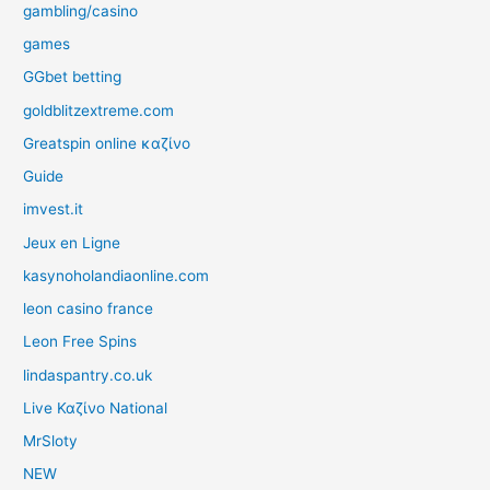
gambling/casino
games
GGbet betting
goldblitzextreme.com
Greatspin online καζίνο
Guide
imvest.it
Jeux en Ligne
kasynoholandiaonline.com
leon casino france
Leon Free Spins
lindaspantry.co.uk
Live Καζίνο National
MrSloty
NEW