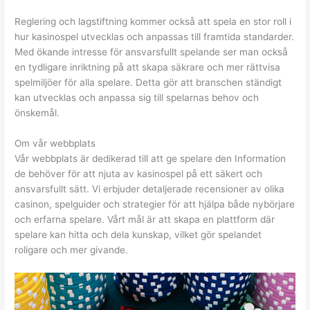
Reglering och lagstiftning kommer också att spela en stor roll i
hur kasinospel utvecklas och anpassas till framtida standarder.
Med ökande intresse för ansvarsfullt spelande ser man också
en tydligare inriktning på att skapa säkrare och mer rättvisa
spelmiljöer för alla spelare. Detta gör att branschen ständigt
kan utvecklas och anpassa sig till spelarnas behov och
önskemål.
Om vår webbplats
Vår webbplats är dedikerad till att ge spelare den Information
de behöver för att njuta av kasinospel på ett säkert och
ansvarsfullt sätt. Vi erbjuder detaljerade recensioner av olika
casinon, spelguider och strategier för att hjälpa både nybörjare
och erfarna spelare. Vårt mål är att skapa en plattform där
spelare kan hitta och dela kunskap, vilket gör spelandet
roligare och mer givande.