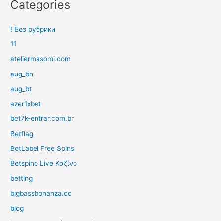
Categories
! Без рубрики
11
ateliermasomi.com
aug_bh
aug_bt
azer1xbet
bet7k-entrar.com.br
Betflag
BetLabel Free Spins
Betspino Live Καζίνο
betting
bigbassbonanza.cc
blog