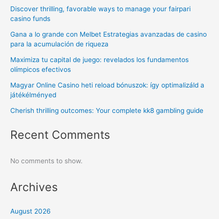
Discover thrilling, favorable ways to manage your fairpari
casino funds
Gana a lo grande con Melbet Estrategias avanzadas de casino
para la acumulación de riqueza
Maximiza tu capital de juego: revelados los fundamentos
olímpicos efectivos
Magyar Online Casino heti reload bónuszok: így optimalizáld a
játékélményed
Cherish thrilling outcomes: Your complete kk8 gambling guide
Recent Comments
No comments to show.
Archives
August 2026