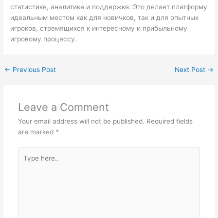
статистике, аналитике и поддержке. Это делает платформу
идеальным местом как для новичков, так и для опытных
игроков, стремящихся к интересному и прибыльному
игровому процессу.
←
Previous Post
Next Post
→
Leave a Comment
Your email address will not be published.
Required fields
are marked
*
Type
here..