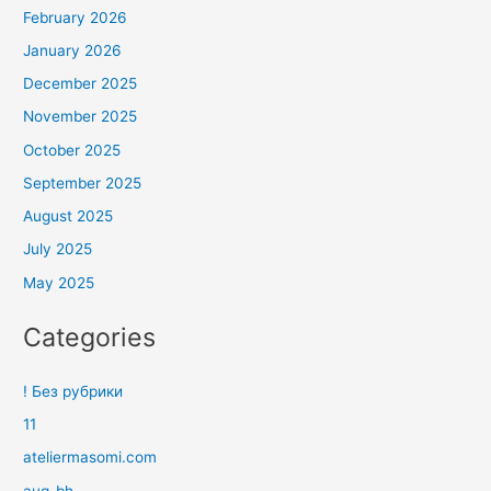
February 2026
January 2026
December 2025
November 2025
October 2025
September 2025
August 2025
July 2025
May 2025
Categories
! Без рубрики
11
ateliermasomi.com
aug_bh