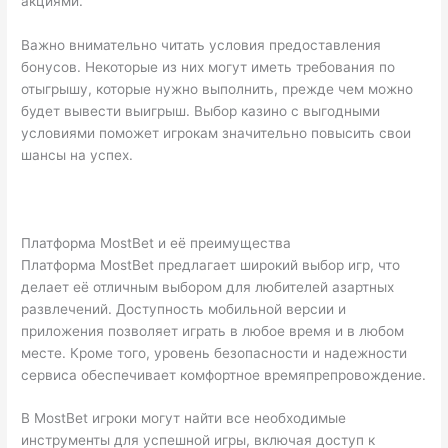
акциями.
Важно внимательно читать условия предоставления
бонусов. Некоторые из них могут иметь требования по
отыгрышу, которые нужно выполнить, прежде чем можно
будет вывести выигрыш. Выбор казино с выгодными
условиями поможет игрокам значительно повысить свои
шансы на успех.
Платформа MostBet и её преимущества
Платформа MostBet предлагает широкий выбор игр, что
делает её отличным выбором для любителей азартных
развлечений. Доступность мобильной версии и
приложения позволяет играть в любое время и в любом
месте. Кроме того, уровень безопасности и надежности
сервиса обеспечивает комфортное времяпрепровождение.
В MostBet игроки могут найти все необходимые
инструменты для успешной игры, включая доступ к