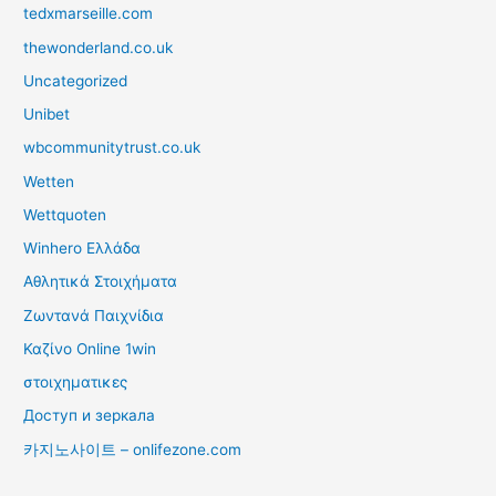
tedxmarseille.com
thewonderland.co.uk
Uncategorized
Unibet
wbcommunitytrust.co.uk
Wetten
Wettquoten
Winhero Ελλάδα
Αθλητικά Στοιχήματα
Ζωντανά Παιχνίδια
Καζίνο Online 1win
στοιχηματικες
Доступ и зеркала
카지노사이트 – onlifezone.com