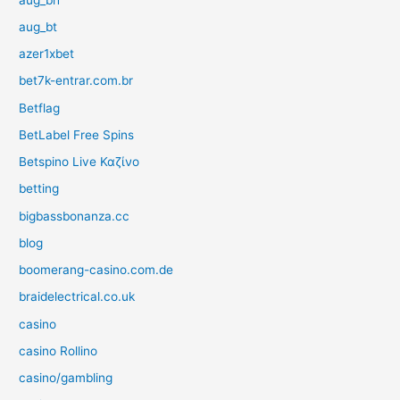
aug_bt
azer1xbet
bet7k-entrar.com.br
Betflag
BetLabel Free Spins
Betspino Live Καζίνο
betting
bigbassbonanza.cc
blog
boomerang-casino.com.de
braidelectrical.co.uk
casino
casino Rollino
casino/gambling