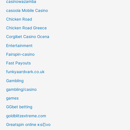
casinowazamba
casoola Mobile Casino
Chicken Road
Chicken Road Greece
Corgibet Casino Ocena
Entertainment
Fairspin-casino
Fast Payouts
funkyaardvark.co.uk
Gambling
gambling/casino
games
GGbet betting
goldblitzextreme.com
Greatspin online καζίνο