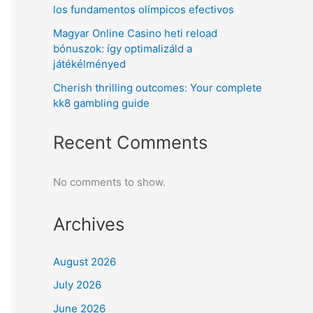
los fundamentos olímpicos efectivos
Magyar Online Casino heti reload
bónuszok: így optimalizáld a
játékélményed
Cherish thrilling outcomes: Your complete
kk8 gambling guide
Recent Comments
No comments to show.
Archives
August 2026
July 2026
June 2026