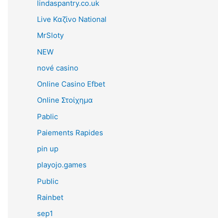
lindaspantry.co.uk
Live Καζίνο National
MrSloty
NEW
nové casino
Online Casino Efbet
Online Στοίχημα
Pablic
Paiements Rapides
pin up
playojo.games
Public
Rainbet
sep1