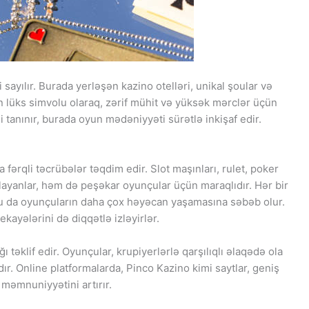
ayılır. Burada yerləşən kazino otelləri, unikal şoular və
n lüks simvolu olaraq, zərif mühit və yüksək mərclər üçün
 tanınır, burada oyun mədəniyyəti sürətlə inkişaf edir.
 fərqli təcrübələr təqdim edir. Slot maşınları, rulet, poker
şlayanlar, həm də peşəkar oyunçular üçün maraqlıdır. Hər bir
, bu da oyunçuların daha çox həyəcan yaşamasına səbəb olur.
kayələrini də diqqətlə izləyirlər.
 təklif edir. Oyunçular, krupiyerlərlə qarşılıqlı əlaqədə ola
dır. Online platformalarda, Pinco Kazino kimi saytlar, geniş
 məmnuniyyətini artırır.