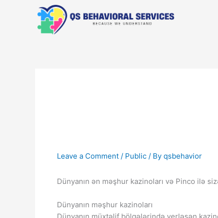
Skip
to
content
Dünyanın ən m
və Pinco ilə si
Leave a Comment
/
Public
/ By
qsbehavior
Dünyanın ən məşhur kazinoları və Pinco ilə siz
Dünyanın məşhur kazinoları
Dünyanın müxtəlif bölgələrində yerləşən kazino