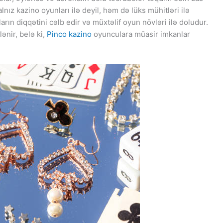
nız kazino oyunları ilə deyil, həm də lüks mühitləri ilə
rın diqqətini cəlb edir və müxtəlif oyun növləri ilə doludur.
ənir, belə ki,
Pinco kazino
oyunculara müasir imkanlar