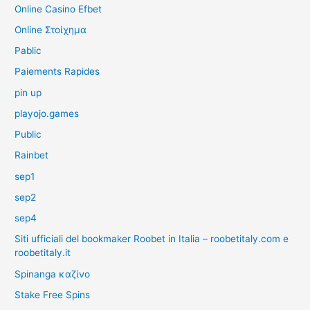
Online Casino Efbet
Online Στοίχημα
Pablic
Paiements Rapides
pin up
playojo.games
Public
Rainbet
sep1
sep2
sep4
Siti ufficiali del bookmaker Roobet in Italia – roobetitaly.com e
roobetitaly.it
Spinanga καζίνο
Stake Free Spins