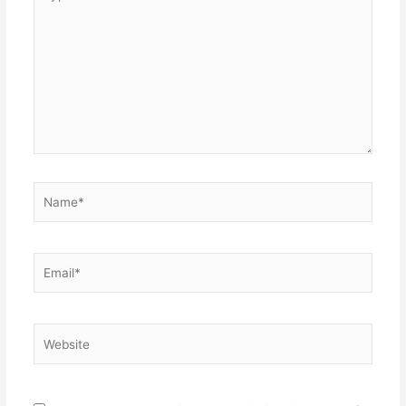
here..
Name*
Email*
Website