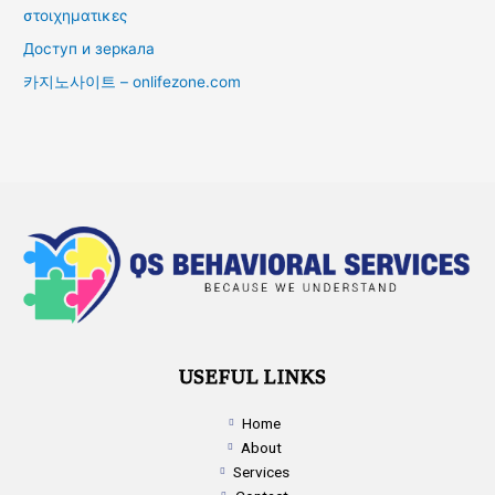
στοιχηματικες
Доступ и зеркала
카지노사이트 – onlifezone.com
USEFUL LINKS
Home
About
Services