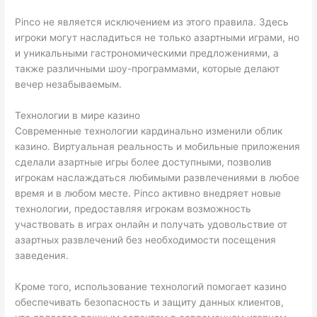
Pinco не является исключением из этого правила. Здесь
игроки могут насладиться не только азартными играми, но
и уникальными гастрономическими предложениями, а
также различными шоу-программами, которые делают
вечер незабываемым.
Технологии в мире казино
Современные технологии кардинально изменили облик
казино. Виртуальная реальность и мобильные приложения
сделали азартные игры более доступными, позволив
игрокам наслаждаться любимыми развлечениями в любое
время и в любом месте. Pinco активно внедряет новые
технологии, предоставляя игрокам возможность
участвовать в играх онлайн и получать удовольствие от
азартных развлечений без необходимости посещения
заведения.
Кроме того, использование технологий помогает казино
обеспечивать безопасность и защиту данных клиентов,