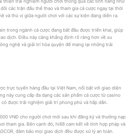
i thiện trải nghiệm người chơi thông qua các tính năng như
 dõi các trận đấu thể thao và tham gia cá cược ngay tại thời
 và thú vị giữa người chơi với các sự kiện đang diễn ra.
n trong ngành cá cược đang bắt đầu được triển khai, giúp
iao dịch. Điều này càng khẳng định rõ ràng hơn về xu
công nghệ và giải trí hòa quyện để mang lại những trải
ợc trực tuyến hàng đầu tại Việt Nam, nổi bật với giao diện
tảng này cung cấp đa dạng các sản phẩm cá cược từ casino
i có được trải nghiệm giải trí phong phú và hấp dẫn.
000 VNĐ cho người chơi mới sau khi đăng ký và thưởng nạp
ơi tham gia. Bên cạnh đó, hi88 cam kết về tính hợp pháp và
AGCOR, đảm bảo mọi giao dịch đều được xử lý an toàn.