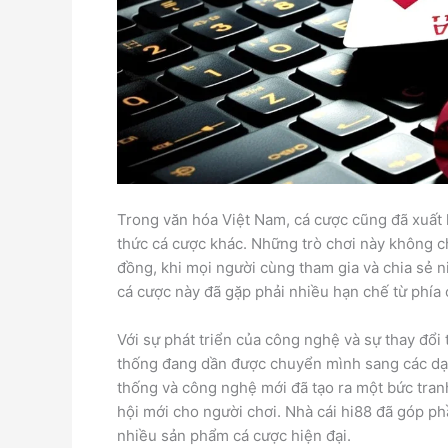
Trong văn hóa Việt Nam, cá cược cũng đã xuất hi
thức cá cược khác. Những trò chơi này không ch
đồng, khi mọi người cùng tham gia và chia sẻ n
cá cược này đã gặp phải nhiều hạn chế từ phía
Với sự phát triển của công nghệ và sự thay đổi
thống đang dần được chuyển mình sang các dạn
thống và công nghệ mới đã tạo ra một bức tra
hội mới cho người chơi. Nhà cái hi88 đã góp 
nhiều sản phẩm cá cược hiện đại.