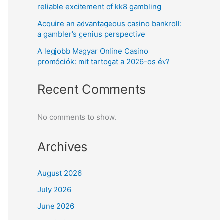
reliable excitement of kk8 gambling
Acquire an advantageous casino bankroll:
a gambler’s genius perspective
A legjobb Magyar Online Casino
promóciók: mit tartogat a 2026-os év?
Recent Comments
No comments to show.
Archives
August 2026
July 2026
June 2026