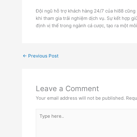
Đội ngũ hỗ trợ khách hàng 24/7 của hi88 cũng 
khi tham gia trải nghiệm dịch vụ. Sự kết hợp g
định vị thế trong ngành cá cược, tạo ra một môi
←
Previous Post
Leave a Comment
Your email address will not be published.
Requ
Type
here..