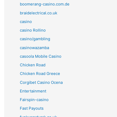
boomerang-casino.com.de
braidelectrical.co.uk
casino
casino Rollino
casino/gambling
casinowazamba
casoola Mobile Casino
Chicken Road
Chicken Road Greece
Corgibet Casino Ocena
Entertainment
Fairspin-casino
Fast Payouts