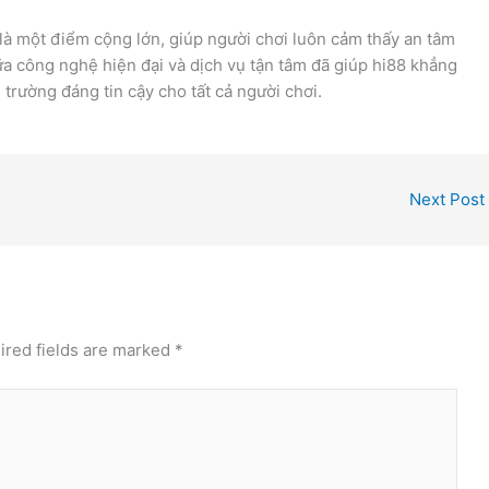
là một điểm cộng lớn, giúp người chơi luôn cảm thấy an tâm
iữa công nghệ hiện đại và dịch vụ tận tâm đã giúp hi88 khẳng
 trường đáng tin cậy cho tất cả người chơi.
Next Post
ired fields are marked
*