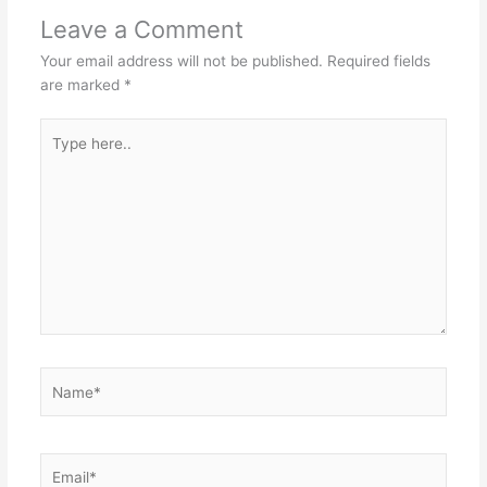
Leave a Comment
Your email address will not be published.
Required fields
are marked
*
Type
here..
Name*
Email*