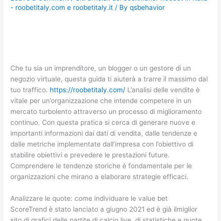
- roobetitaly.com e roobetitaly.it
/ By
qsbehavior
Come analizzare
le partite prima di
scommettere: la
guida
Che tu sia un imprenditore, un blogger o un gestore di un
negozio virtuale, questa guida ti aiuterà a trarre il massimo dal
tuo traffico.
https://roobetitaly.com/
L’analisi delle vendite è
vitale per un’organizzazione che intende competere in un
mercato turbolento attraverso un processo di miglioramento
continuo. Con questa pratica si cerca di generare nuove e
importanti informazioni dai dati di vendita, dalle tendenze e
dalle metriche implementate dall’impresa con l’obiettivo di
stabilire obiettivi e prevedere le prestazioni future.
Comprendere le tendenze storiche è fondamentale per le
organizzazioni che mirano a elaborare strategie efficaci.
Analizzare le quote: come individuare le value bet
ScoreTrend è stato lanciato a giugno 2021 ed è già ilmiglior
sito di grafici delle partite di calcio live, di statistiche e quote