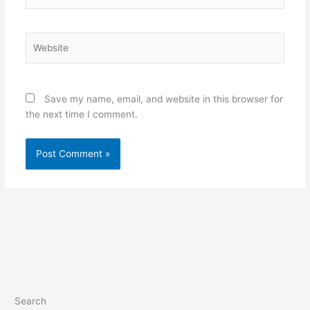
Website
Save my name, email, and website in this browser for
the next time I comment.
Search