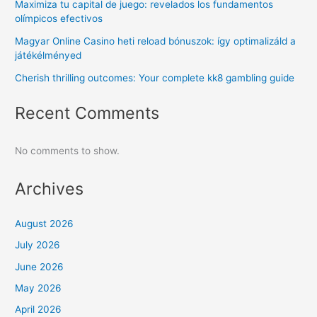
Maximiza tu capital de juego: revelados los fundamentos
olímpicos efectivos
Magyar Online Casino heti reload bónuszok: így optimalizáld a
játékélményed
Cherish thrilling outcomes: Your complete kk8 gambling guide
Recent Comments
No comments to show.
Archives
August 2026
July 2026
June 2026
May 2026
April 2026