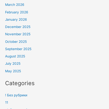
March 2026
February 2026
January 2026
December 2025
November 2025
October 2025
September 2025
August 2025
July 2025
May 2025
Categories
! Без рубрики
11