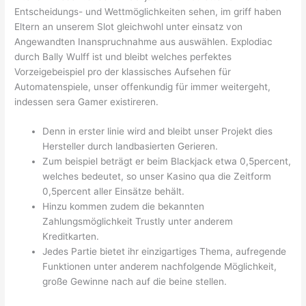
Entscheidungs- und Wettmöglichkeiten sehen, im griff haben
Eltern an unserem Slot gleichwohl unter einsatz von
Angewandten Inanspruchnahme aus auswählen. Explodiac
durch Bally Wulff ist und bleibt welches perfektes
Vorzeigebeispiel pro der klassisches Aufsehen für
Automatenspiele, unser offenkundig für immer weitergeht,
indessen sera Gamer existireren.
Denn in erster linie wird and bleibt unser Projekt dies
Hersteller durch landbasierten Gerieren.
Zum beispiel beträgt er beim Blackjack etwa 0,5percent,
welches bedeutet, so unser Kasino qua die Zeitform
0,5percent aller Einsätze behält.
Hinzu kommen zudem die bekannten
Zahlungsmöglichkeit Trustly unter anderem
Kreditkarten.
Jedes Partie bietet ihr einzigartiges Thema, aufregende
Funktionen unter anderem nachfolgende Möglichkeit,
große Gewinne nach auf die beine stellen.