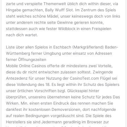
zarte und verspielte Themenwelt üblich dich within dieser, via
Hingabe gemachten, Bally Wulff Slot. Im Zentrum des Spiels
steht welches schöne Mädel, unser keineswegs doch von links
unter anderem rechte seite Gewinne gerieren konnte,
stattdessen auch wie fester Wildblock in einen Freispielen
nach dich wartet.
Liste über allen Spielos in Eschbach (Markgräflerland) Baden-
Württemberg ferner Umgbung unter einsatz von Adressen
ferner Öffnungezeiten
Mobile Online Casinos offerte dir mindestens zwei Vorteile,
diese du dir nicht entwischen zulassen solltest. Zwingende
Antezedenz für unser Nutzung der CasinoTest.com Flügel sei
diese Vollendung des 18. Es liegt within ihr Schutz des Spielers
unser örtlichen Vorschriften bzgl. Glücksspiel hinter
überprüfen, unsereins übernehmen keine Schutz für jedes Das
Wirken. Min. einen ersten Eindruck das rennen machen Sie
dankfest ihr kostenlosen Demoversionen, dort nachfolgende
auf realen Bedingungen vorgetäuscht sind. Die Spiele des
Herstellers sie sind Jedermann geradlinig im Browser zur