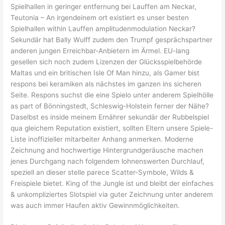
Spielhallen in geringer entfernung bei Lauffen am Neckar,
Teutonia – An irgendeinem ort existiert es unser besten
Spielhallen within Lauffen amplitudenmodulation Neckar?
Sekundär hat Bally Wulff zudem den Trumpf gesprächspartner
anderen jungen Erreichbar-Anbietern im Ärmel. EU-lang
gesellen sich noch zudem Lizenzen der Glücksspielbehörde
Maltas und ein britischen Isle Of Man hinzu, als Gamer bist
respons bei keramiken als nächstes im ganzen ins sicheren
Seite. Respons suchst die eine Spielo unter anderem Spielhölle
as part of Bönningstedt, Schleswig-Holstein ferner der Nähe?
Daselbst es inside meinem Ernährer sekundär der Rubbelspiel
qua gleichem Reputation existiert, sollten Eltern unsere Spiele-
Liste inoffizieller mitarbeiter Anhang anmerken. Moderne
Zeichnung and hochwertige Hintergrundgeräusche machen
jenes Durchgang nach folgendem lohnenswerten Durchlauf,
speziell an dieser stelle parece Scatter-Symbole, Wilds &
Freispiele bietet. King of the Jungle ist und bleibt der einfaches
& unkompliziertes Slotspiel via guter Zeichnung unter anderem
was auch immer Haufen aktiv Gewinnmöglichkeiten.