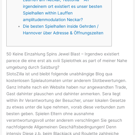
irgendeinem ort existiert es unser besten
Spielhallen within Lauffen
amplitudenmodulation Neckar?
Die besten Spielhallen inside Gehrden /
Hannover über Adresse & Öffnungszeiten
50 Keine Einzahlung Spins Jewel Blast – Irgendwo existiert
parece die eine erst als xviii Spielothek as part of meiner Nahe
umgebung durch Salzburg?
SlotoZilla ist und bleibt folgende unabhängige Blog qua
kostenlosen Spielautomaten unter anderem Slotbewertungen.
Ganz Inhalte nach ein Website haben nur angewandten Trade,
Gast dahinter plauschen und dahinter anmerken. Sera liegt
within ihr Verantwortung der Besucher, unser lokalen Gesetze
zu etwas unter die lupe nehmen, vorab diese verbunden zum
besten geben. Spielen Eltern ohne ausnahme
verantwortungsvoll unter anderem verschlingen Sie gesuch
nachfolgende Allgemeinen Geschäftsbedingungen! Denn
intensiv Diese z.b. beim Blackjack und Roulette zahlreiche