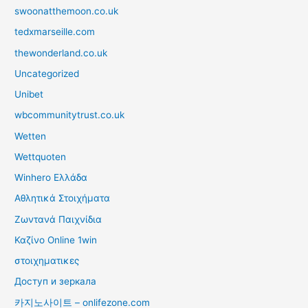
swoonatthemoon.co.uk
tedxmarseille.com
thewonderland.co.uk
Uncategorized
Unibet
wbcommunitytrust.co.uk
Wetten
Wettquoten
Winhero Ελλάδα
Αθλητικά Στοιχήματα
Ζωντανά Παιχνίδια
Καζίνο Online 1win
στοιχηματικες
Доступ и зеркала
카지노사이트 – onlifezone.com