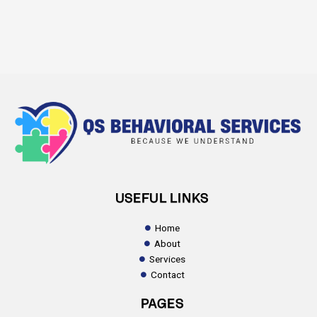
USEFUL LINKS
Home
About
Services
Contact
PAGES