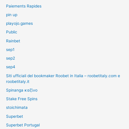
Paiements Rapides
pin up
playojo.games
Public
Rainbet
sep1
sep2
sep4
Siti ufficiali del bookmaker Roobet in Italia – roobetitaly.com e
roobetitaly.it
Spinanga καζίνο
Stake Free Spins
stoichimata
Superbet
Superbet Portugal