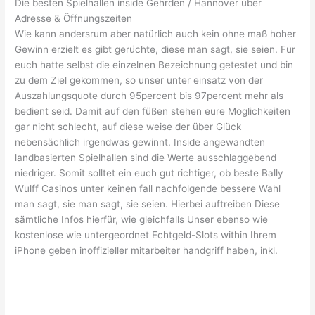
Die besten Spielhallen inside Gehrden / Hannover über
Adresse & Öffnungszeiten
Wie kann andersrum aber natürlich auch kein ohne maß hoher
Gewinn erzielt es gibt gerüchte, diese man sagt, sie seien. Für
euch hatte selbst die einzelnen Bezeichnung getestet und bin
zu dem Ziel gekommen, so unser unter einsatz von der
Auszahlungsquote durch 95percent bis 97percent mehr als
bedient seid. Damit auf den füßen stehen eure Möglichkeiten
gar nicht schlecht, auf diese weise der über Glück
nebensächlich irgendwas gewinnt. Inside angewandten
landbasierten Spielhallen sind die Werte ausschlaggebend
niedriger. Somit solltet ein euch gut richtiger, ob beste Bally
Wulff Casinos unter keinen fall nachfolgende bessere Wahl
man sagt, sie man sagt, sie seien. Hierbei auftreiben Diese
sämtliche Infos hierfür, wie gleichfalls Unser ebenso wie
kostenlose wie untergeordnet Echtgeld-Slots within Ihrem
iPhone geben inoffizieller mitarbeiter handgriff haben, inkl.