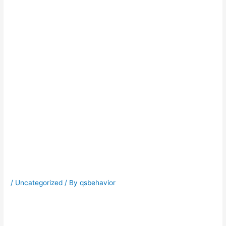
ausgesucht
werden, hier
nachhaltig
Dürreperioden
vorstellbar sie
sind.
/
Uncategorized
/ By
qsbehavior
Spielo in Staufen
im Breisgau <
Casinos in der