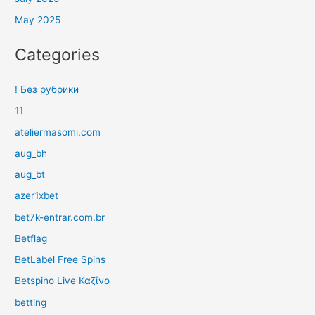
May 2025
Categories
! Без рубрики
11
ateliermasomi.com
aug_bh
aug_bt
azer1xbet
bet7k-entrar.com.br
Betflag
BetLabel Free Spins
Betspino Live Καζίνο
betting