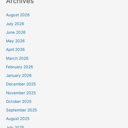
Archives
August 2026
July 2026
June 2026
May 2026
April 2026
March 2026
February 2026
January 2026
December 2025
November 2025
October 2025
September 2025
August 2025
July 2025