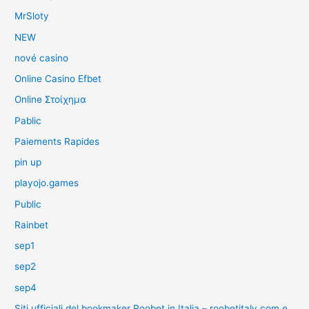
MrSloty
NEW
nové casino
Online Casino Efbet
Online Στοίχημα
Pablic
Paiements Rapides
pin up
playojo.games
Public
Rainbet
sep1
sep2
sep4
Siti ufficiali del bookmaker Roobet in Italia – roobetitaly.com e