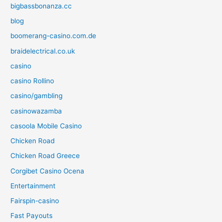
bigbassbonanza.cc
blog
boomerang-casino.com.de
braidelectrical.co.uk
casino
casino Rollino
casino/gambling
casinowazamba
casoola Mobile Casino
Chicken Road
Chicken Road Greece
Corgibet Casino Ocena
Entertainment
Fairspin-casino
Fast Payouts