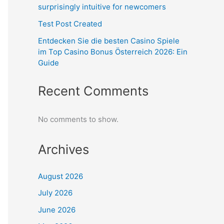
surprisingly intuitive for newcomers
Test Post Created
Entdecken Sie die besten Casino Spiele
im Top Casino Bonus Österreich 2026: Ein
Guide
Recent Comments
No comments to show.
Archives
August 2026
July 2026
June 2026