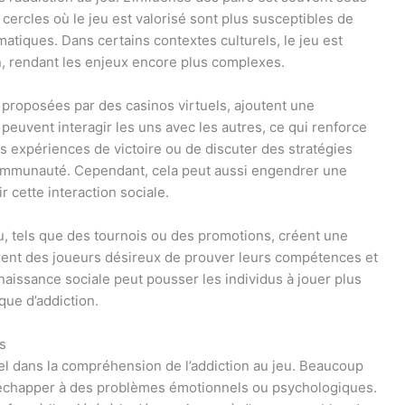
ercles où le jeu est valorisé sont plus susceptibles de
iques. Dans certains contextes culturels, le jeu est
 rendant les enjeux encore plus complexes.
 proposées par des casinos virtuels, ajoutent une
euvent interagir les uns avec les autres, ce qui renforce
s expériences de victoire ou de discuter des stratégies
communauté. Cependant, cela peut aussi engendrer une
 cette interaction sociale.
, tels que des tournois ou des promotions, créent une
ent des joueurs désireux de prouver leurs compétences et
aissance sociale peut pousser les individus à jouer plus
sque d’addiction.
s
el dans la compréhension de l’addiction au jeu. Beaucoup
’échapper à des problèmes émotionnels ou psychologiques.