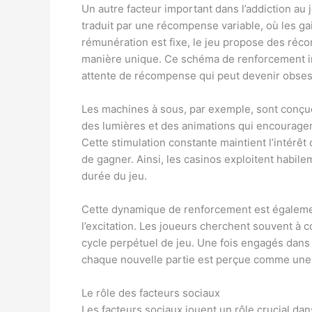
Un autre facteur important dans l’addiction au
traduit par une récompense variable, où les gai
rémunération est fixe, le jeu propose des réco
manière unique. Ce schéma de renforcement int
attente de récompense qui peut devenir obses
Les machines à sous, par exemple, sont conçu
des lumières et des animations qui encouragen
Cette stimulation constante maintient l’intérêt
de gagner. Ainsi, les casinos exploitent habi
durée du jeu.
Cette dynamique de renforcement est égalemen
l’excitation. Les joueurs cherchent souvent à
cycle perpétuel de jeu. Une fois engagés dans c
chaque nouvelle partie est perçue comme une 
Le rôle des facteurs sociaux
Les facteurs sociaux jouent un rôle crucial dans