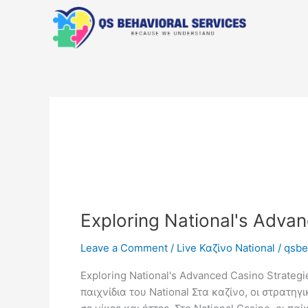
Skip
to
content
Νέοι Παίκτες Nat
Exploring
Exploring National's Adva
National's
Leave a Comment
/
Live Καζίνο National
/
qsbe
Advanced
Casino
Exploring National's Advanced Casino Strateg
Strategies
παιχνίδια του National Στα καζίνο, οι στρατ