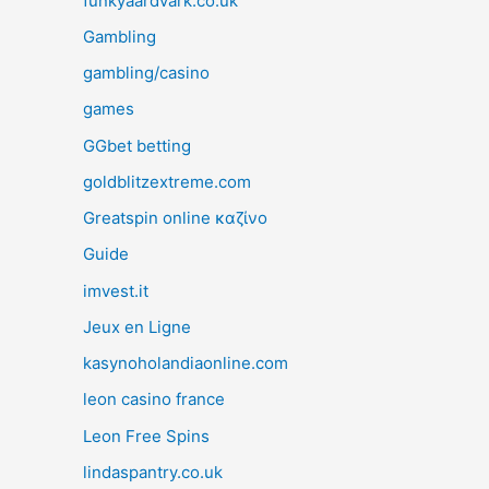
funkyaardvark.co.uk
Gambling
gambling/casino
games
GGbet betting
goldblitzextreme.com
Greatspin online καζίνο
Guide
imvest.it
Jeux en Ligne
kasynoholandiaonline.com
leon casino france
Leon Free Spins
lindaspantry.co.uk