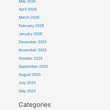
May 2026
April 2026
March 2026
February 2026
January 2026
December 2025
November 2025
October 2025
September 2025
August 2025
July 2025
May 2025
Categories