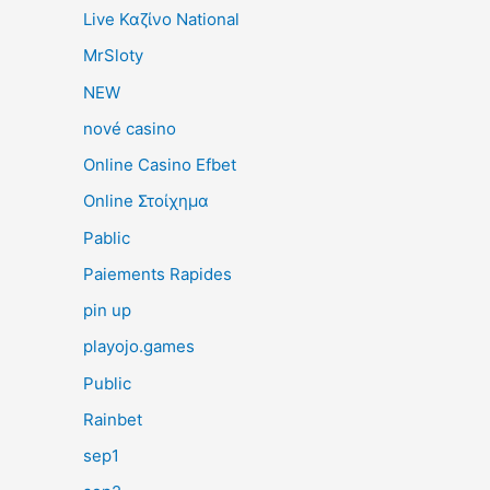
Live Καζίνο National
MrSloty
NEW
nové casino
Online Casino Efbet
Online Στοίχημα
Pablic
Paiements Rapides
pin up
playojo.games
Public
Rainbet
sep1