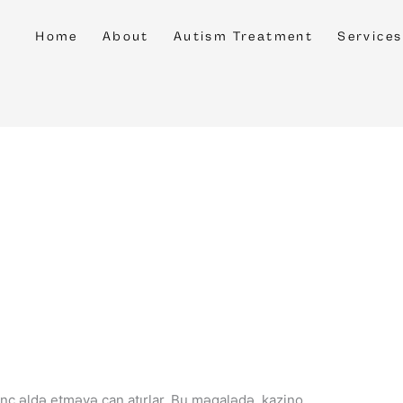
Home
About
Autism Treatment
Services
 yeni başlayanlar
yununa başlamaq
anc əldə etməyə can atırlar. Bu məqalədə, kazino