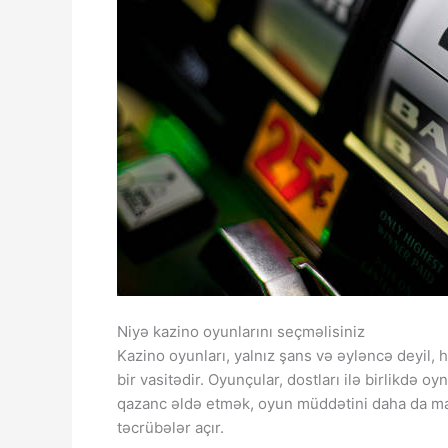
Niyə kazino oyunlarını seçməlisiniz
Kazino oyunları, yalnız şans və əyləncə deyil, 
bir vasitədir. Oyunçular, dostları ilə birlikdə o
qazanc əldə etmək, oyun müddətini daha da mar
təcrübələr açır.