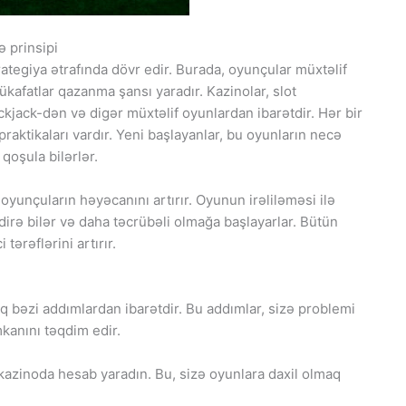
ə prinsipi
rategiya ətrafında dövr edir. Burada, oyunçular müxtəlif
ükafatlar qazanma şansı yaradır. Kazinolar, slot
ckjack-dən və digər müxtəlif oyunlardan ibarətdir. Hər bir
praktikaları vardır. Yeni başlayanlar, bu oyunların necə
qoşula bilərlər.
 oyunçuların həyəcanını artırır. Oyunun irəliləməsi ilə
etdirə bilər və daha təcrübəli olmağa başlayarlar. Bütün
tərəflərini artırır.
 bəzi addımlardan ibarətdir. Bu addımlar, sizə problemi
kanını təqdim edir.
 kazinoda hesab yaradın. Bu, sizə oyunlara daxil olmaq