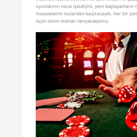
oyunlarının necə işlədiyini, yeni başlayanları
məsələlərini nəzərdən keçirəcəyik. Hər bir yen
üçün lazım olanları tanıyacaqsınız.