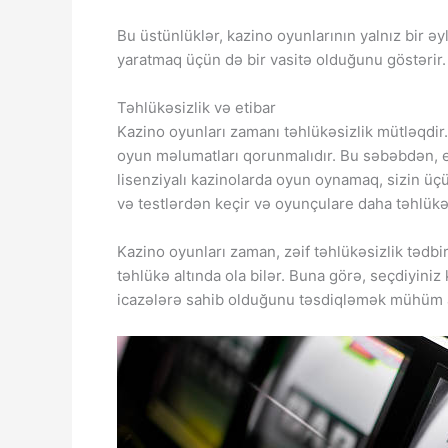
Bu üstünlüklər, kazino oyunlarının yalnız bir ə
yaratmaq üçün də bir vasitə olduğunu göstərir.
Təhlükəsizlik və etibar
Kazino oyunları zamanı təhlükəsizlik mütləqdir.
oyun məlumatları qorunmalıdır. Bu səbəbdən, etib
lisenziyalı kazinolarda oyun oynamaq, sizin ü
və testlərdən keçir və oyunçulare daha təhlükə
Kazino oyunları zaman, zəif təhlükəsizlik tədbir
təhlükə altında ola bilər. Buna görə, seçdiyini
icazələrə sahib olduğunu təsdiqləmək mühüm 