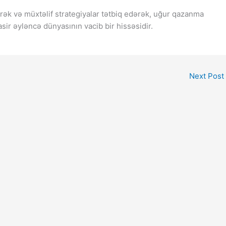
ərək və müxtəlif strategiyalar tətbiq edərək, uğur qazanma
sir əyləncə dünyasının vacib bir hissəsidir.
Next Post