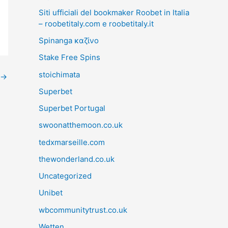
Siti ufficiali del bookmaker Roobet in Italia
– roobetitaly.com e roobetitaly.it
Spinanga καζίνο
Stake Free Spins
stoichimata
→
Superbet
Superbet Portugal
swoonatthemoon.co.uk
tedxmarseille.com
thewonderland.co.uk
Uncategorized
Unibet
wbcommunitytrust.co.uk
Wetten