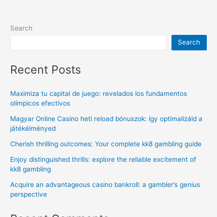
Search
Search
Recent Posts
Maximiza tu capital de juego: revelados los fundamentos
olímpicos efectivos
Magyar Online Casino heti reload bónuszok: így optimalizáld a
játékélményed
Cherish thrilling outcomes: Your complete kk8 gambling guide
Enjoy distinguished thrills: explore the reliable excitement of
kk8 gambling
Acquire an advantageous casino bankroll: a gambler’s genius
perspective