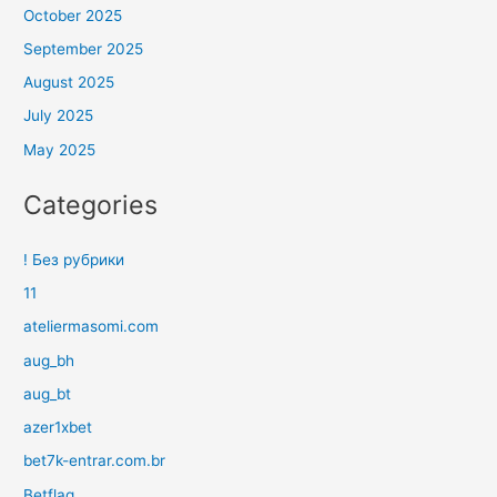
October 2025
September 2025
August 2025
July 2025
May 2025
Categories
! Без рубрики
11
ateliermasomi.com
aug_bh
aug_bt
azer1xbet
bet7k-entrar.com.br
Betflag