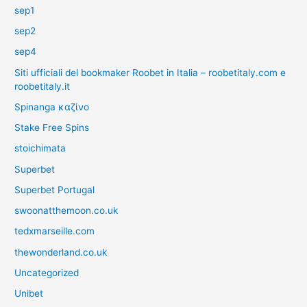
sep1
sep2
sep4
Siti ufficiali del bookmaker Roobet in Italia – roobetitaly.com e
roobetitaly.it
Spinanga καζίνο
Stake Free Spins
stoichimata
Superbet
Superbet Portugal
swoonatthemoon.co.uk
tedxmarseille.com
thewonderland.co.uk
Uncategorized
Unibet