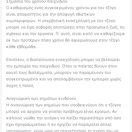
Σημασία του χρόνου παιχνιδιού
Ο καθορισμός ενός συγκεκριμένου χρόνου για τον τζόγο
είναι απαραίτητος για την αποφυγή εθιστικών
συμπεριφορών. Η υπερβολική ενασχόληση με τον τζόγο
μπορεί να έχει σοβαρές επιπτώσεις στην προσωπική ζωή, τις
σχέσεις και την εργασία. Γι’ αυτό, είναι καλό να καθορίζουμε
εκ των προτέρων πόσο χρόνο θα αφιερώσουμε στον τζόγο
κάθε εβδομάδα.
Επιπλέον, η διαλείπουσα ενασχόληση μπορεί να βελτιώσει
την εμπειρία του παιχνιδιού. Όταν οι παίκτες δίνουν στον
εαυτό τους διαλείμματα, μπορούν να παραμένουν πιο
συγκεντρωμένοι και να απολαμβάνουν την εμπειρία χωρίς
άγχος ή πίεση.
Αναγνώριση των σημάτων κινδύνου
Η αναγνώριση των σημείων που υποδεικνύουν ότι ο τζόγος
μπορεί να αρχίσει να γίνεται πρόβλημα είναι κρίσιμη. Αν
κάποιος νιώθει την ανάγκη να παίζει περισσότερο από όσο
έχει προγραμματίσει ή αν αρχίζει να παραμελεί άλλες
υποχρεώσεις, είναι ώρα να επανεξετάσει τη σχέση του με