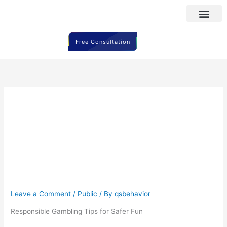
Skip
to
content
Autism Tr
Free Consultation
Responsible
Gambling Tips for
Safer Fun
Leave a Comment
/
Public
/ By
qsbehavior
Responsible Gambling Tips for Safer Fun