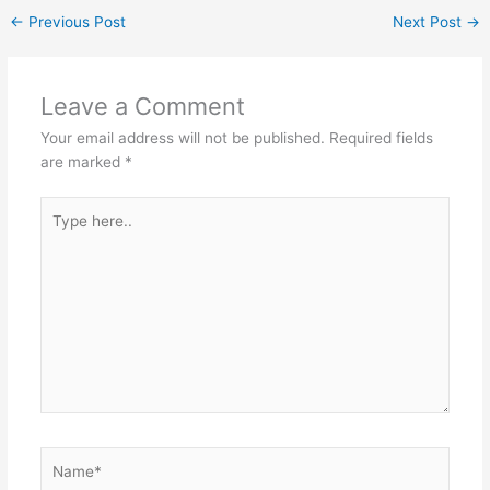
←
Previous Post
Next Post
→
Leave a Comment
Your email address will not be published.
Required fields
are marked
*
Type
here..
Name*