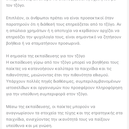
τον τζόγο.
Επιπλέον, οι άνθρωποι πρέπει να είναι προσεκτικοί όταν
παρατηρούν ότι η διάθεσή τους επηρεάζεται από το τζόγο. Αν
η απώλεια χρημάτων ή η αποτυχία να κερδίσουν αρχίζει να
επηρεάζει την ψυχολογία τους, είναι σημαντικό να ζητήσουν
βοήθεια ή να σταματήσουν προσωρινά.
Η σημασία της εκπαίδευσης για τον τζόγο
Η εκπαίδευση γύρω από τον τζόγο μπορεί να βοηθήσει τους
παίκτες να κατανοήσουν καλύτερα τα παιχνίδια και τις
πιθανότητες, μειώνοντας έτσι την πιθανότητα εθισμού.
Υπάρχουν πολλές πηγές διαθέσιμες, συμπεριλαμβανομένων
ιστοσελίδων και οργανισμών που προσφέρουν πληροφόρηση
για την υπεύθυνη συμπεριφορά στον τζόγο.
Μέσω της εκπαίδευσης, οι παίκτες μπορούν να
αναγνωρίσουν τα στοιχεία της τύχης και της στρατηγικής στα
παιχνίδια, ενισχύοντας την ικανότητά τους να παίξουν
υπεύθυνα και με γνώση.