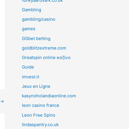
funkyaardvark.co.uk
Gambling
gambling/casino
games
GGbet betting
goldblitzextreme.com
Greatspin online καζίνο
Guide
imvest.it
Jeux en Ligne
kasynoholandiaonline.com
→
leon casino france
Leon Free Spins
lindaspantry.co.uk