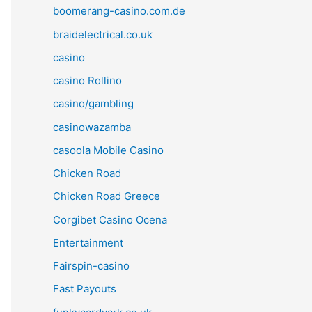
boomerang-casino.com.de
braidelectrical.co.uk
casino
casino Rollino
casino/gambling
casinowazamba
casoola Mobile Casino
Chicken Road
Chicken Road Greece
Corgibet Casino Ocena
Entertainment
Fairspin-casino
Fast Payouts