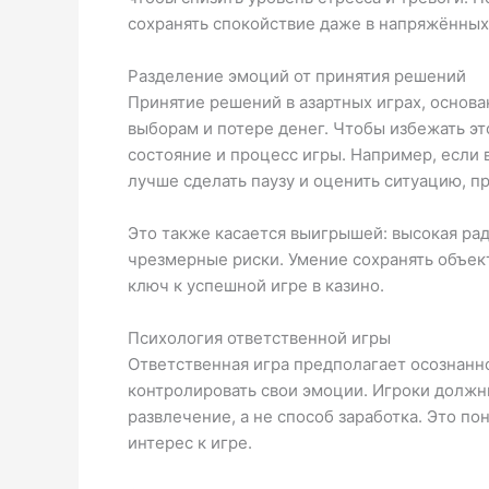
сохранять спокойствие даже в напряжённых
Разделение эмоций от принятия решений
Принятие решений в азартных играх, основ
выборам и потере денег. Чтобы избежать эт
состояние и процесс игры. Например, если
лучше сделать паузу и оценить ситуацию, 
Это также касается выигрышей: высокая рад
чрезмерные риски. Умение сохранять объек
ключ к успешной игре в казино.
Психология ответственной игры
Ответственная игра предполагает осознанн
контролировать свои эмоции. Игроки должн
развлечение, а не способ заработка. Это п
интерес к игре.