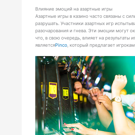
Влияние эмоций на азартные игры
Азартные игры в казино часто связаны с сил
разрушать. Участники азартных игр испытыв
разочарования и гнева. Эти эмоции могут о
что, в свою очередь, влияет на результаты 
является
Pinco
, который предлагает игрока