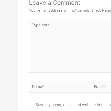
Leave a Comment
Your email address will not be published.
Requ
Type
here..
Name*
Email*
Save my name, email, and website in this b