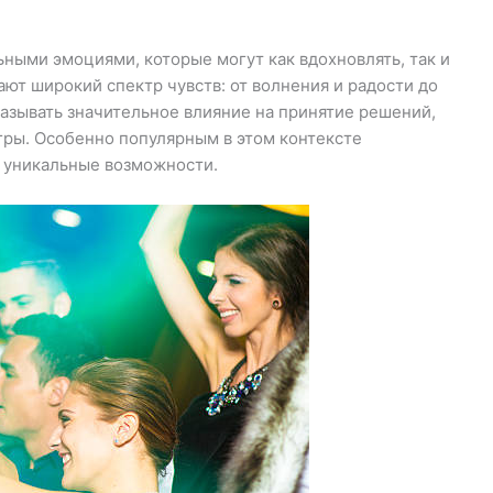
ьными эмоциями, которые могут как вдохновлять, так и
ают широкий спектр чувств: от волнения и радости до
казывать значительное влияние на принятие решений,
игры. Особенно популярным в этом контексте
м уникальные возможности.