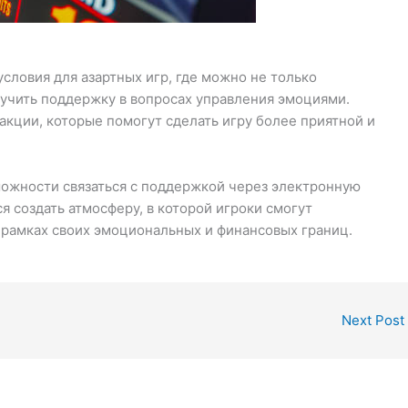
словия для азартных игр, где можно не только
лучить поддержку в вопросах управления эмоциями.
акции, которые помогут сделать игру более приятной и
зможности связаться с поддержкой через электронную
я создать атмосферу, в которой игроки смогут
в рамках своих эмоциональных и финансовых границ.
Next Post