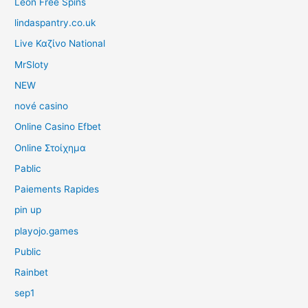
Leon Free Spins
lindaspantry.co.uk
Live Καζίνο National
MrSloty
NEW
nové casino
Online Casino Efbet
Online Στοίχημα
Pablic
Paiements Rapides
pin up
playojo.games
Public
Rainbet
sep1