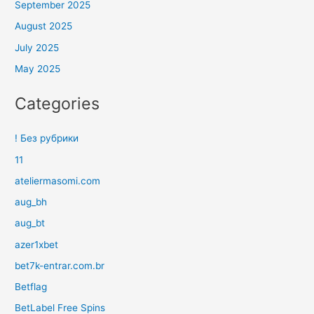
September 2025
August 2025
July 2025
May 2025
Categories
! Без рубрики
11
ateliermasomi.com
aug_bh
aug_bt
azer1xbet
bet7k-entrar.com.br
Betflag
BetLabel Free Spins