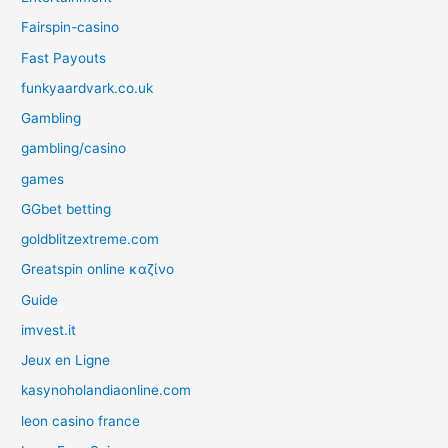
Fairspin-casino
Fast Payouts
funkyaardvark.co.uk
Gambling
gambling/casino
games
GGbet betting
goldblitzextreme.com
Greatspin online καζίνο
Guide
imvest.it
Jeux en Ligne
kasynoholandiaonline.com
leon casino france