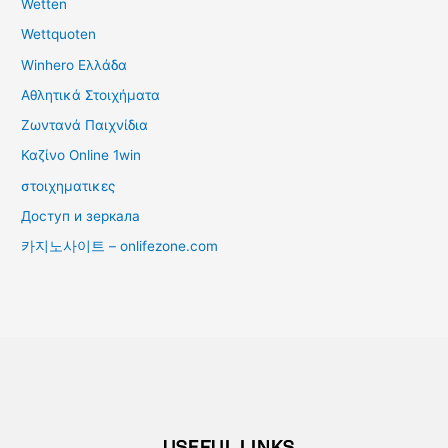
Wetten
Wettquoten
Winhero Ελλάδα
Αθλητικά Στοιχήματα
Ζωντανά Παιχνίδια
Καζίνο Online 1win
στοιχηματικες
Доступ и зеркала
카지노사이트 – onlifezone.com
USEFUL LINKS