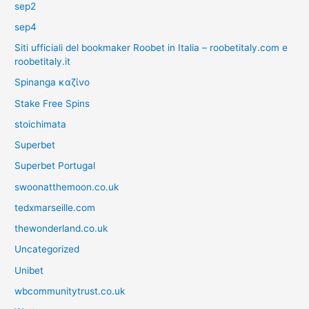
sep2
sep4
Siti ufficiali del bookmaker Roobet in Italia – roobetitaly.com e
roobetitaly.it
Spinanga καζίνο
Stake Free Spins
stoichimata
Superbet
Superbet Portugal
swoonatthemoon.co.uk
tedxmarseille.com
thewonderland.co.uk
Uncategorized
Unibet
wbcommunitytrust.co.uk