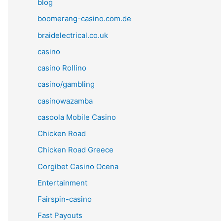
blog
boomerang-casino.com.de
braidelectrical.co.uk
casino
casino Rollino
casino/gambling
casinowazamba
casoola Mobile Casino
Chicken Road
Chicken Road Greece
Corgibet Casino Ocena
Entertainment
Fairspin-casino
Fast Payouts