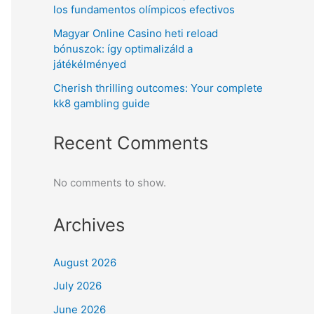
los fundamentos olímpicos efectivos
Magyar Online Casino heti reload
bónuszok: így optimalizáld a
játékélményed
Cherish thrilling outcomes: Your complete
kk8 gambling guide
Recent Comments
No comments to show.
Archives
August 2026
July 2026
June 2026