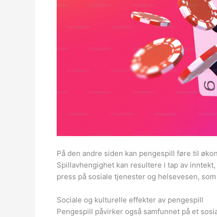
På den andre siden kan pengespill føre til øko
Spillavhengighet kan resultere i tap av inntekt, 
press på sosiale tjenester og helsevesen, so
Sociale og kulturelle effekter av pengespill
Pengespill påvirker også samfunnet på et sosial