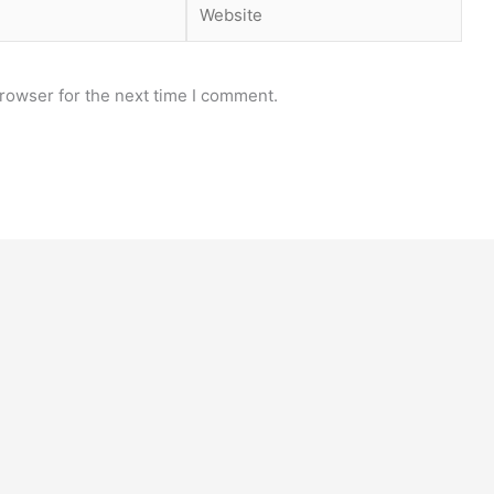
Website
rowser for the next time I comment.