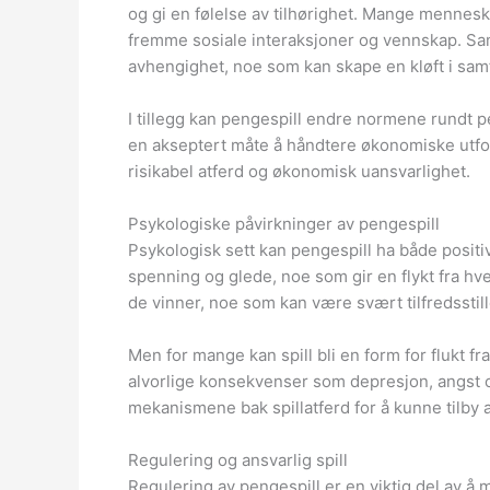
og gi en følelse av tilhørighet. Mange mennesk
fremme sosiale interaksjoner og vennskap. Samt
avhengighet, noe som kan skape en kløft i sam
I tillegg kan pengespill endre normene rundt pen
en akseptert måte å håndtere økonomiske utford
risikabel atferd og økonomisk uansvarlighet.
Psykologiske påvirkninger av pengespill
Psykologisk sett kan pengespill ha både positiv
spenning og glede, noe som gir en flykt fra hv
de vinner, noe som kan være svært tilfredsstil
Men for mange kan spill bli en form for flukt f
alvorlige konsekvenser som depresjon, angst og
mekanismene bak spillatferd for å kunne tilby a
Regulering og ansvarlig spill
Regulering av pengespill er en viktig del av å