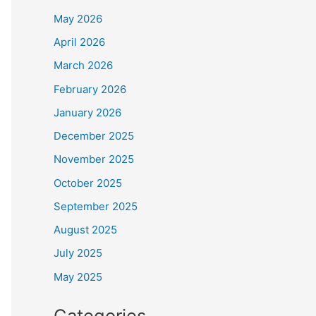
May 2026
April 2026
March 2026
February 2026
January 2026
December 2025
November 2025
October 2025
September 2025
August 2025
July 2025
May 2025
Categories