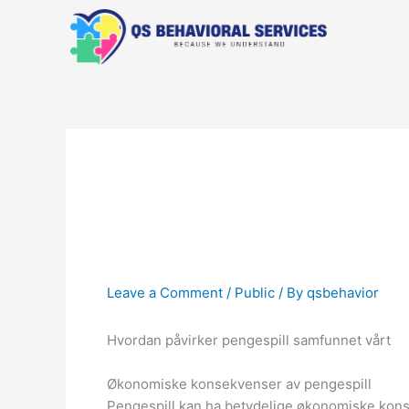
Skip
to
content
Hvordan påvirk
samfunnet vår
Leave a Comment
/
Public
/ By
qsbehavior
Hvordan påvirker pengespill samfunnet vårt
Økonomiske konsekvenser av pengespill
Pengespill kan ha betydelige økonomiske kons