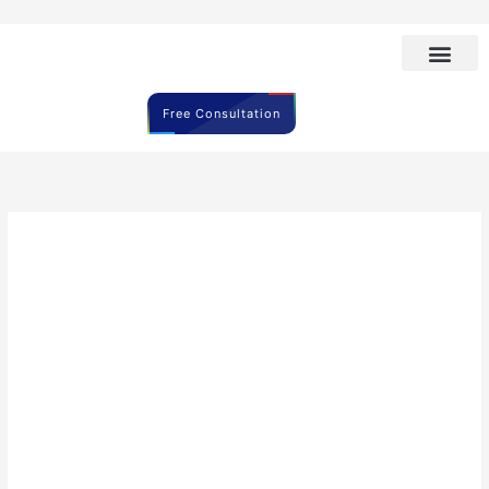
Skip
to
content
Autism Tr
Free Consultation
Myths and
misunderstanding
s in the world of
gambling