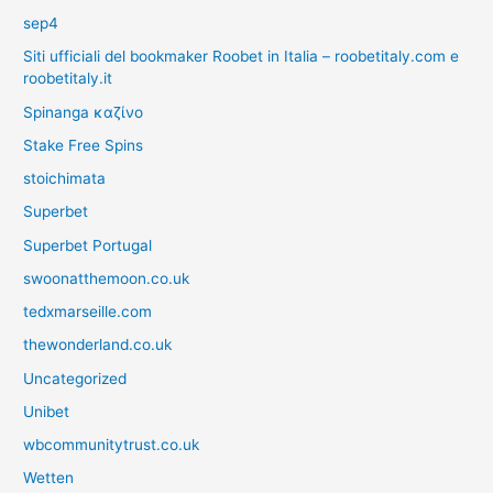
sep4
Siti ufficiali del bookmaker Roobet in Italia – roobetitaly.com e
roobetitaly.it
Spinanga καζίνο
Stake Free Spins
stoichimata
Superbet
Superbet Portugal
swoonatthemoon.co.uk
tedxmarseille.com
thewonderland.co.uk
Uncategorized
Unibet
wbcommunitytrust.co.uk
Wetten