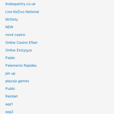
lindaspantry.co.uk
Live Καζίνο National
MrSloty
NEW
nové casino
Online Casino Efbet
Online Στοίχημα
Pablic
Paiements Rapides
pin up
playojo.games
Public
Rainbet
sep1
sep2