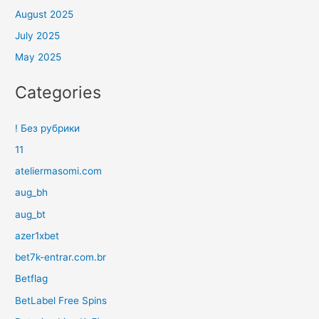
August 2025
July 2025
May 2025
Categories
! Без рубрики
11
ateliermasomi.com
aug_bh
aug_bt
azer1xbet
bet7k-entrar.com.br
Betflag
BetLabel Free Spins