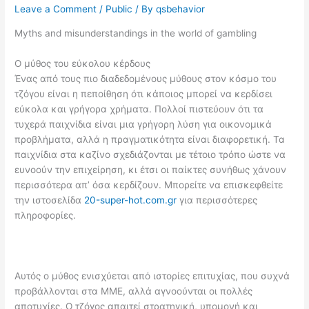
Leave a Comment
/
Public
/ By
qsbehavior
Myths and misunderstandings in the world of gambling
Ο μύθος του εύκολου κέρδους
Ένας από τους πιο διαδεδομένους μύθους στον κόσμο του
τζόγου είναι η πεποίθηση ότι κάποιος μπορεί να κερδίσει
εύκολα και γρήγορα χρήματα. Πολλοί πιστεύουν ότι τα
τυχερά παιχνίδια είναι μια γρήγορη λύση για οικονομικά
προβλήματα, αλλά η πραγματικότητα είναι διαφορετική. Τα
παιχνίδια στα καζίνο σχεδιάζονται με τέτοιο τρόπο ώστε να
ευνοούν την επιχείρηση, κι έτσι οι παίκτες συνήθως χάνουν
περισσότερα απ’ όσα κερδίζουν. Μπορείτε να επισκεφθείτε
την ιστοσελίδα
20-super-hot.com.gr
για περισσότερες
πληροφορίες.
Αυτός ο μύθος ενισχύεται από ιστορίες επιτυχίας, που συχνά
προβάλλονται στα ΜΜΕ, αλλά αγνοούνται οι πολλές
αποτυχίες. Ο τζόγος απαιτεί στρατηγική, υπομονή και