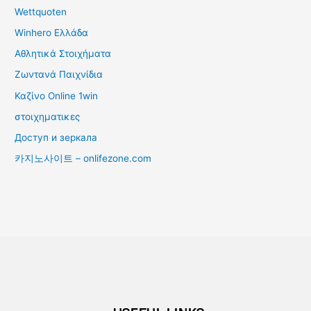
Wettquoten
Winhero Ελλάδα
Αθλητικά Στοιχήματα
Ζωντανά Παιχνίδια
Καζίνο Online 1win
στοιχηματικες
Доступ и зеркала
카지노사이트 – onlifezone.com