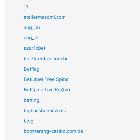
11
ateliermasomi.com
aug_bh
aug_bt
azer1xbet
bet7k-entrar.com.br
Betflag
BetLabel Free Spins
Betspino Live Καζίνο
betting
bigbassbonanza.cc
blog
boomerang-casino.com.de