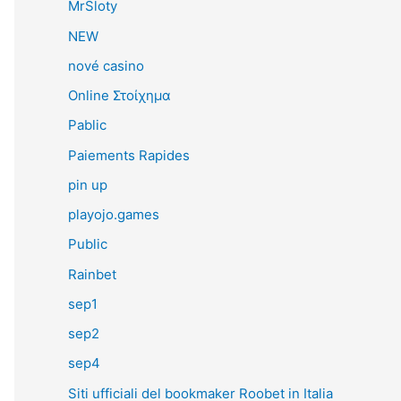
MrSloty
NEW
nové casino
Online Στοίχημα
Pablic
Paiements Rapides
pin up
playojo.games
Public
Rainbet
sep1
sep2
sep4
Siti ufficiali del bookmaker Roobet in Italia