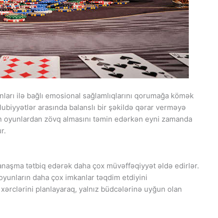
ları ilə bağlı emosional sağlamlıqlarını qorumağa kömək
ubiyyətlər arasında balanslı bir şəkildə qərar verməyə
rın oyunlardan zövq almasını təmin edərkən eyni zamanda
r.
anaşma tətbiq edərək daha çox müvəffəqiyyət əldə edirlər.
 oyunların daha çox imkanlar təqdim etdiyini
xərclərini planlayaraq, yalnız büdcələrinə uyğun olan