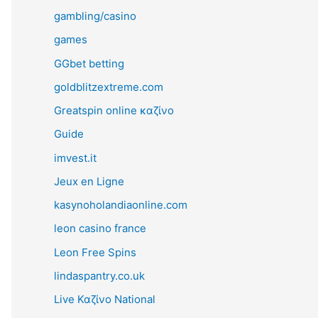
gambling/casino
games
GGbet betting
goldblitzextreme.com
Greatspin online καζίνο
Guide
imvest.it
Jeux en Ligne
kasynoholandiaonline.com
leon casino france
Leon Free Spins
lindaspantry.co.uk
Live Καζίνο National