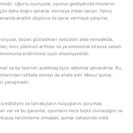
mədir. Uğurlu oyunçular, oyunun gedişatında hisslərini
 üçün daha doğru qərarlar verməyə imkan tanıyır. Yalnız
zamanda analitik düşüncə ilə qərar verməyə çalışırlar.
yunçular, bəzən gözlədikləri nəticələri əldə etmədikdə,
əsələn, borc yükünün artması və ya emosional stressə səbəb
in minimuma endirilməsi üçün əhəmiyyətlidir.
əli və bu təsirləri azaltmaq üçün addımlar atmalıdırlar. Bu,
mlərindən istifadə etməyi də əhatə edir. Məsul qumar,
ir yanaşmadır.
 edildiyini və iştirakçıların hüquqlarını qorumaq
ı var və bu qanunlar, oyunların necə təşkil olunacağını və
 Hüquqi tənzimləmə olmadan, qumar sahəsində ciddi