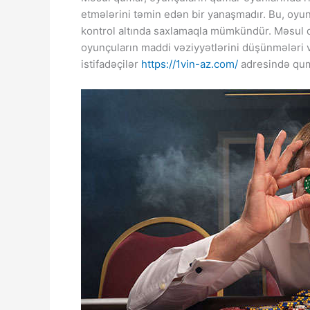
etmələrini təmin edən bir yanaşmadır. Bu, oyun
kontrol altında saxlamaqla mümkündür. Məsul q
oyunçuların maddi vəziyyətlərini düşünmələri v
istifadəçilər
https://1vin-az.com/
adresində quma