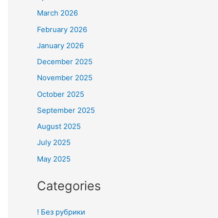
March 2026
February 2026
January 2026
December 2025
November 2025
October 2025
September 2025
August 2025
July 2025
May 2025
Categories
! Без рубрики