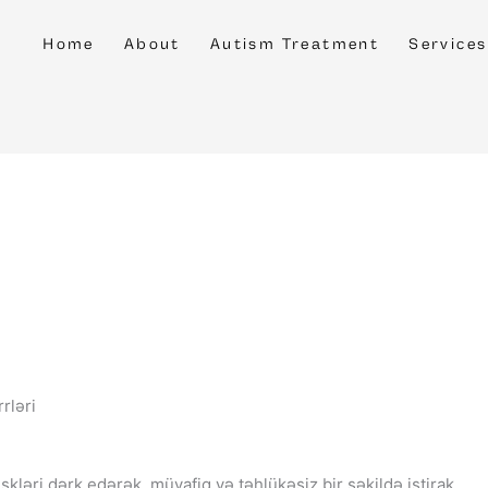
Home
About
Autism Treatment
Services
aktikaları Uğurlu
rləri
rləri
kləri dərk edərək, müvafiq və təhlükəsiz bir şəkildə iştirak