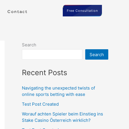
Free Consultation
Contact
Search
Search
Recent Posts
Navigating the unexpected twists of
online sports betting with ease
Test Post Created
Worauf achten Spieler beim Einstieg ins
Stake Casino Österreich wirklich?