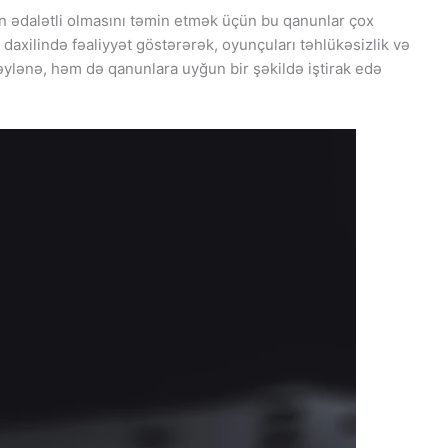
ın ədalətli olmasını təmin etmək üçün bu qanunlar çox
daxilində fəaliyyət göstərərək, oyunçuları təhlükəsizlik və
 əylənə, həm də qanunlara uyğun bir şəkildə iştirak edə