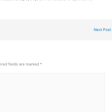
Next Post
ired fields are marked
*