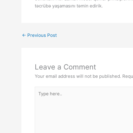
təcrübə yaşamasını təmin edirik.
←
Previous Post
Leave a Comment
Your email address will not be published.
Requ
Type
here..