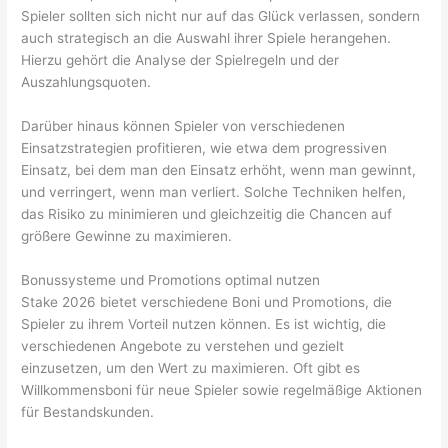
Spieler sollten sich nicht nur auf das Glück verlassen, sondern
auch strategisch an die Auswahl ihrer Spiele herangehen.
Hierzu gehört die Analyse der Spielregeln und der
Auszahlungsquoten.
Darüber hinaus können Spieler von verschiedenen
Einsatzstrategien profitieren, wie etwa dem progressiven
Einsatz, bei dem man den Einsatz erhöht, wenn man gewinnt,
und verringert, wenn man verliert. Solche Techniken helfen,
das Risiko zu minimieren und gleichzeitig die Chancen auf
größere Gewinne zu maximieren.
Bonussysteme und Promotions optimal nutzen
Stake 2026 bietet verschiedene Boni und Promotions, die
Spieler zu ihrem Vorteil nutzen können. Es ist wichtig, die
verschiedenen Angebote zu verstehen und gezielt
einzusetzen, um den Wert zu maximieren. Oft gibt es
Willkommensboni für neue Spieler sowie regelmäßige Aktionen
für Bestandskunden.