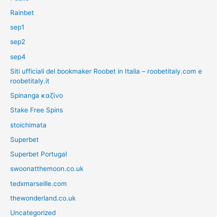
Rainbet
sep1
sep2
sep4
Siti ufficiali del bookmaker Roobet in Italia – roobetitaly.com e
roobetitaly.it
Spinanga καζίνο
Stake Free Spins
stoichimata
Superbet
Superbet Portugal
swoonatthemoon.co.uk
tedxmarseille.com
thewonderland.co.uk
Uncategorized