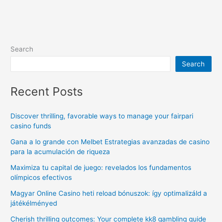
Search
Search
Recent Posts
Discover thrilling, favorable ways to manage your fairpari
casino funds
Gana a lo grande con Melbet Estrategias avanzadas de casino
para la acumulación de riqueza
Maximiza tu capital de juego: revelados los fundamentos
olímpicos efectivos
Magyar Online Casino heti reload bónuszok: így optimalizáld a
játékélményed
Cherish thrilling outcomes: Your complete kk8 gambling guide