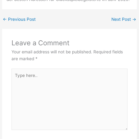
←
Previous Post
Next Post
→
Leave a Comment
Your email address will not be published.
Required fields
are marked
*
Type
here..