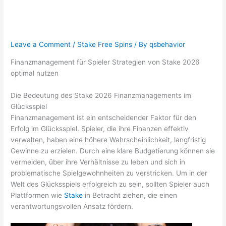
optimal nutzen
Leave a Comment
/
Stake Free Spins
/ By
qsbehavior
Finanzmanagement für Spieler Strategien von Stake 2026
optimal nutzen
Die Bedeutung des Stake 2026 Finanzmanagements im
Glücksspiel
Finanzmanagement ist ein entscheidender Faktor für den
Erfolg im Glücksspiel. Spieler, die ihre Finanzen effektiv
verwalten, haben eine höhere Wahrscheinlichkeit, langfristig
Gewinne zu erzielen. Durch eine klare Budgetierung können sie
vermeiden, über ihre Verhältnisse zu leben und sich in
problematische Spielgewohnheiten zu verstricken. Um in der
Welt des Glücksspiels erfolgreich zu sein, sollten Spieler auch
Plattformen wie
Stake
in Betracht ziehen, die einen
verantwortungsvollen Ansatz fördern.