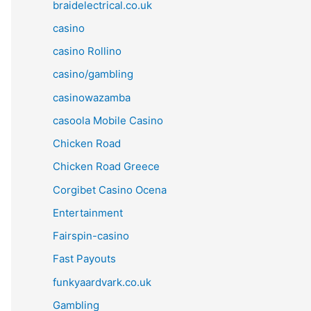
braidelectrical.co.uk
casino
casino Rollino
casino/gambling
casinowazamba
casoola Mobile Casino
Chicken Road
Chicken Road Greece
Corgibet Casino Ocena
Entertainment
Fairspin-casino
Fast Payouts
funkyaardvark.co.uk
Gambling