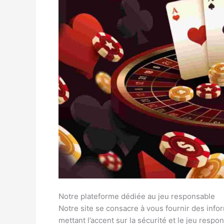
Notre plateforme dédiée au jeu responsable
Notre site se consacre à vous fournir des infor
mettant l’accent sur la sécurité et le jeu resp