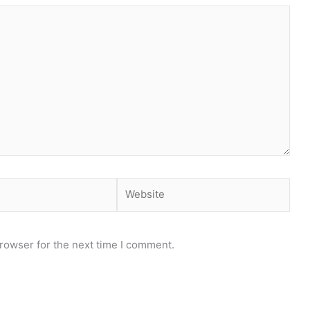
Website
rowser for the next time I comment.