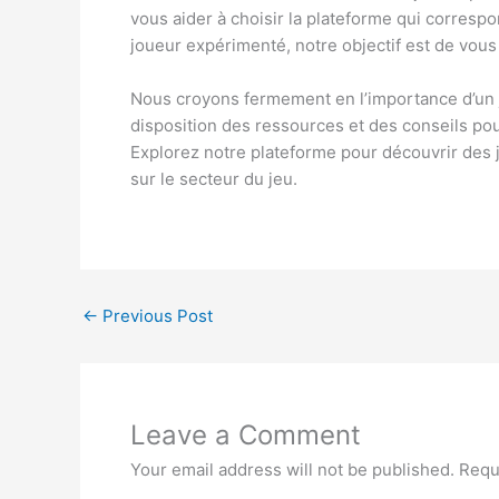
vous aider à choisir la plateforme qui corresp
joueur expérimenté, notre objectif est de vous
Nous croyons fermement en l’importance d’un j
disposition des ressources et des conseils pou
Explorez notre plateforme pour découvrir des je
sur le secteur du jeu.
←
Previous Post
Leave a Comment
Your email address will not be published.
Requ