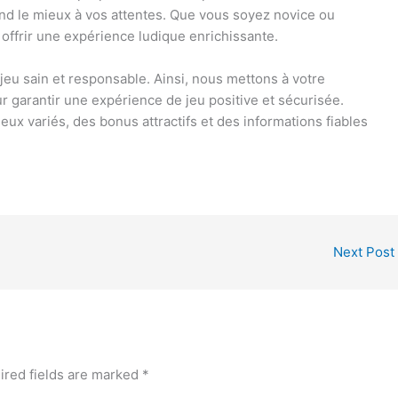
ond le mieux à vos attentes. Que vous soyez novice ou
 offrir une expérience ludique enrichissante.
eu sain et responsable. Ainsi, nous mettons à votre
r garantir une expérience de jeu positive et sécurisée.
ux variés, des bonus attractifs et des informations fiables
Next Post
ired fields are marked
*