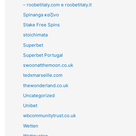
– roobetitaly.com e roobetitaly.it
Spinanga καζίνο
Stake Free Spins
stoichimata
Superbet
Superbet Portugal
swoonatthemoon.co.uk
tedxmarseille.com
thewonderland.co.uk
Uncategorized
Unibet
wbcommunitytrust.co.uk
Wetten
Wettquoten