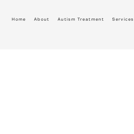
Home
About
Autism Treatment
Services
eux du jeu en
line
e