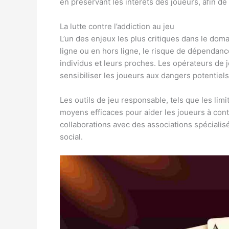
en préservant les intérêts des joueurs, afin de
La lutte contre l’addiction au jeu
L’un des enjeux les plus critiques dans le doma
ligne ou en hors ligne, le risque de dépendan
individus et leurs proches. Les opérateurs de
sensibiliser les joueurs aux dangers potentiels
Les outils de jeu responsable, tels que les lim
moyens efficaces pour aider les joueurs à contr
collaborations avec des associations spécialis
social.