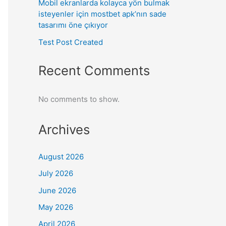
Mobil ekranlarda kolayca yön bulmak
isteyenler için mostbet apk’nın sade
tasarımı öne çıkıyor
Test Post Created
Recent Comments
No comments to show.
Archives
August 2026
July 2026
June 2026
May 2026
April 2026