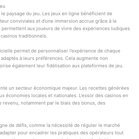
jeu
le paysage du jeu. Les jeux en ligne bénéficient de
ateur conviviales et d’une immersion accrue grâce à la
ns permettent aux joueurs de vivre des expériences ludiques
casinos traditionnels.
rtificielle permet de personnaliser l’expérience de chaque
es adaptés à leurs préférences. Cela augmente non
orise également leur fidélisation aux plateformes de jeu.
résente un secteur économique majeur. Les recettes générées
aux économies locales et nationales. L’essor des casinos en
e revenu, notamment par le biais des bonus, des
gne de défis, comme la nécessité de réguler le marché
s’adapter pour encadrer les pratiques des opérateurs tout