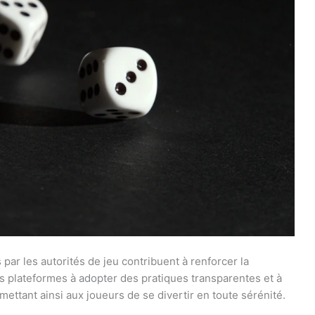
par les autorités de jeu contribuent à renforcer la
s plateformes à adopter des pratiques transparentes et à
ettant ainsi aux joueurs de se divertir en toute sérénité.