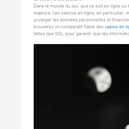
Dans le monde du jeu, que ce soit en ligne ou 
majeure. Les casinos en ligne, en particulier,
protéger les données personnelles et financièr
trouverez un comparatif fiable des
casino en l
telles que SSL, pour garantir que les informa