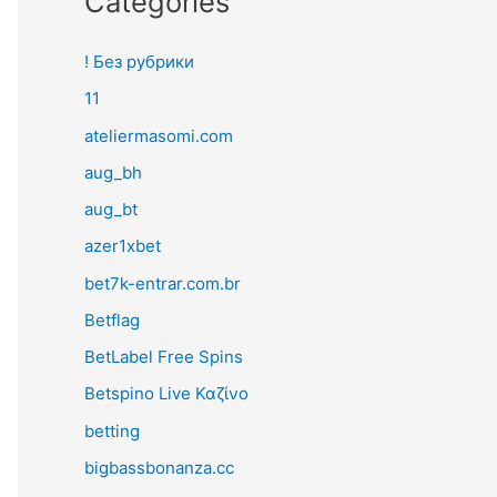
Categories
! Без рубрики
11
ateliermasomi.com
aug_bh
aug_bt
azer1xbet
bet7k-entrar.com.br
Betflag
BetLabel Free Spins
Betspino Live Καζίνο
betting
bigbassbonanza.cc