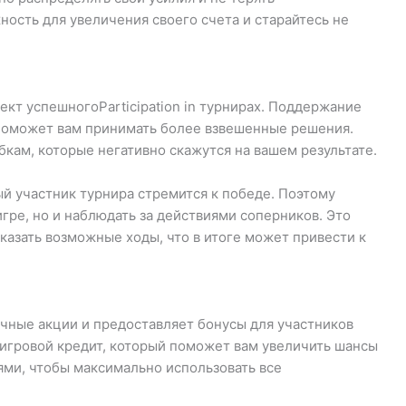
ость для увеличения своего счета и старайтесь не
кт успешногоParticipation in турнирах. Поддержание
 поможет вам принимать более взвешенные решения.
бкам, которые негативно скажутся на вашем результате.
ый участник турнира стремится к победе. Поэтому
игре, но и наблюдать за действиями соперников. Это
казать возможные ходы, что в итоге может привести к
ичные акции и предоставляет бонусы для участников
игровой кредит, который поможет вам увеличить шансы
ями, чтобы максимально использовать все