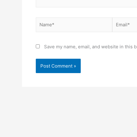
Name*
Email*
Save my name, email, and website in this b