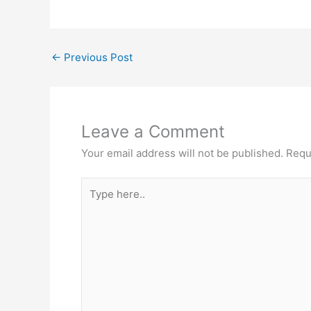
←
Previous Post
Leave a Comment
Your email address will not be published.
Requ
Type
here..