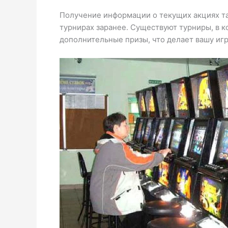
Получение информации о текущих акциях та
турнирах заранее. Существуют турниры, в 
дополнительные призы, что делает вашу иг