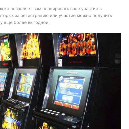
кже позволяет вам планировать свое участие в
которых за регистрацию или участие можно получить
ру еще более выгодной.