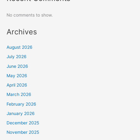
No comments to show.
Archives
August 2026
July 2026
June 2026
May 2026
April 2026
March 2026
February 2026
January 2026
December 2025
November 2025