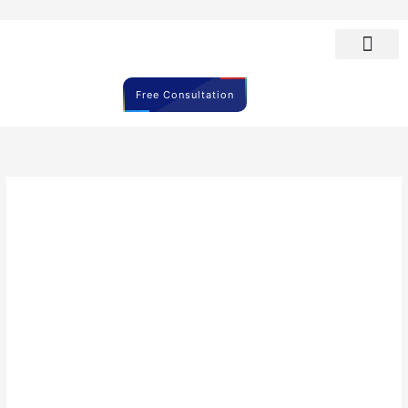
Skip
to
content
Autism Tr
Free Consultation
Что нужно знать
о вероятностях
в азартных
играх