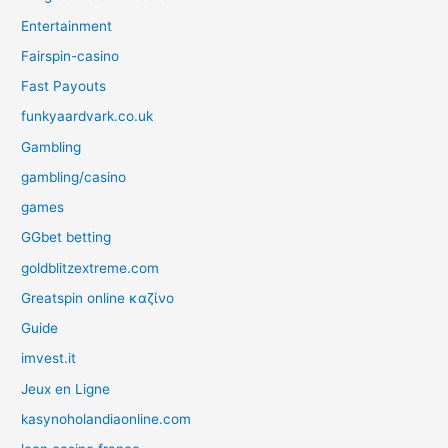
Entertainment
Fairspin-casino
Fast Payouts
funkyaardvark.co.uk
Gambling
gambling/casino
games
GGbet betting
goldblitzextreme.com
Greatspin online καζίνο
Guide
imvest.it
Jeux en Ligne
kasynoholandiaonline.com