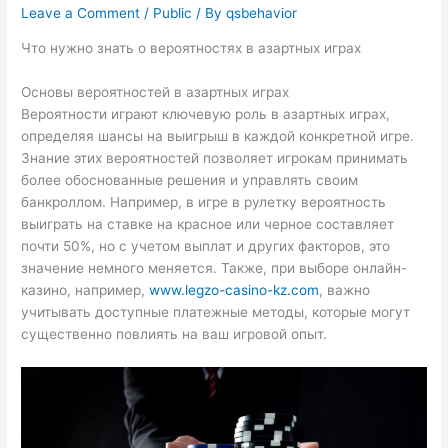
Leave a Comment
/
Public
/ By
qsbehavior
Что нужно знать о вероятностях в азартных играх
Основы вероятностей в азартных играх
Вероятности играют ключевую роль в азартных играх,
определяя шансы на выигрыш в каждой конкретной игре.
Знание этих вероятностей позволяет игрокам принимать
более обоснованные решения и управлять своим
банкроллом. Например, в игре в рулетку вероятность
выиграть на ставке на красное или черное составляет
почти 50%, но с учетом выплат и других факторов, это
значение немного меняется. Также, при выборе онлайн-
казино, например,
www.legzo-casino-kz.com
, важно
учитывать доступные платежные методы, которые могут
существенно повлиять на ваш игровой опыт.