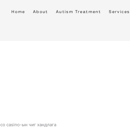
Home
About
Autism Treatment
Services
өрийтэй
ээдүй Pinco
 хандлага
co casino-ын чиг хандлага