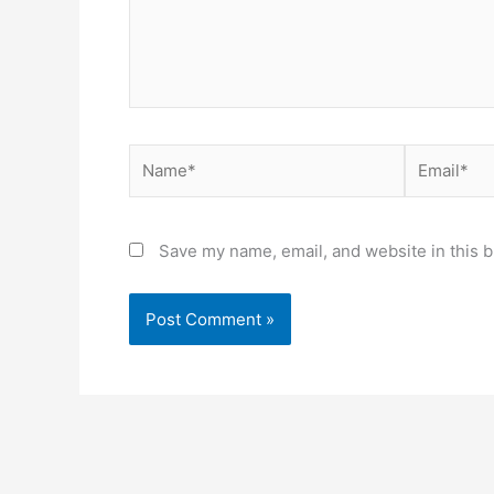
Name*
Email*
Save my name, email, and website in this b