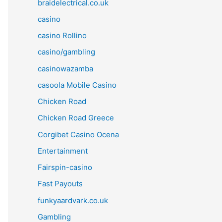
braidelectrical.co.uk
casino
casino Rollino
casino/gambling
casinowazamba
casoola Mobile Casino
Chicken Road
Chicken Road Greece
Corgibet Casino Ocena
Entertainment
Fairspin-casino
Fast Payouts
funkyaardvark.co.uk
Gambling