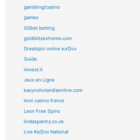
gambling/casino
games
GGbet betting
goldblitzextreme.com
Greatspin online καζίνο
Guide
imvest.it
Jeux en Ligne
kasynoholandiaonline.com
leon casino france
Leon Free Spins
lindaspantry.co.uk
Live Καζίνο National