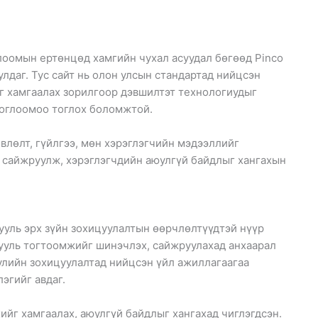
лоомын ертөнцөд хамгийн чухал асуудал бөгөөд Pinco
улдаг. Тус сайт нь олон улсын стандартад нийцсэн
г хамгаалах зорилгоор дэвшилтэт технологиудыг
тоглоомоо тоглох боломжтой.
лөлт, гүйлгээ, мөн хэрэглэгчийн мэдээллийг
 сайжруулж, хэрэглэгчдийн аюулгүй байдлыг хангахын
ууль эрх зүйн зохицуулалтын өөрчлөлтүүдтэй нүүр
хууль тогтоомжийг шинэчлэх, сайжруулахад анхаарал
уулийн зохицуулалтад нийцсэн үйл ажиллагаагаа
эгийг авдаг.
ийг хамгаалах, аюулгүй байдлыг хангахад чиглэгдсэн.