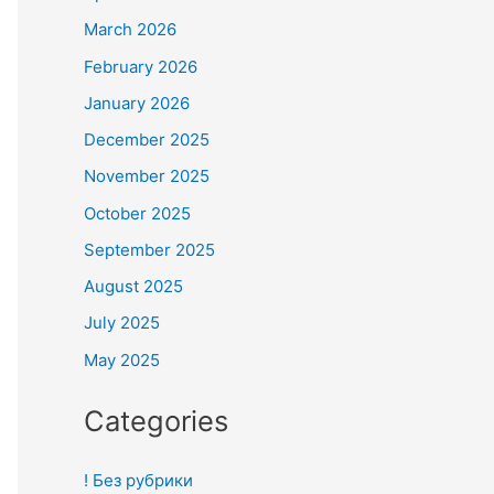
March 2026
February 2026
January 2026
December 2025
November 2025
October 2025
September 2025
August 2025
July 2025
May 2025
Categories
! Без рубрики