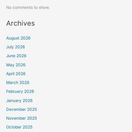
No comments to show.
Archives
August 2026
July 2026
June 2026
May 2026
April 2026
March 2026
February 2026
January 2026
December 2025
November 2025
October 2025