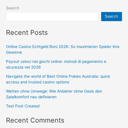
Search
Search
Recent Posts
Online Casino Echtgeld Boni 2026: So maximieren Spieler ihre
Gewinne
Payout veloci nei giochi online: metodi di pagamento e
sicurezza nel 2026
Navigate the world of Best Online Pokies Australia: quick
access and trusted casino options
Wetten ohne Umwege: Wie Anbieter ohne Oasis den
Spielkomfort neu definieren
Test Post Created
Recent Comments