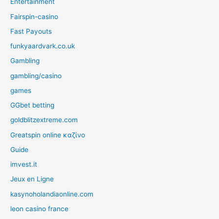
Entertainment
Fairspin-casino
Fast Payouts
funkyaardvark.co.uk
Gambling
gambling/casino
games
GGbet betting
goldblitzextreme.com
Greatspin online καζίνο
Guide
imvest.it
Jeux en Ligne
kasynoholandiaonline.com
leon casino france