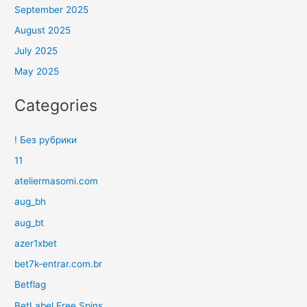
September 2025
August 2025
July 2025
May 2025
Categories
! Без рубрики
11
ateliermasomi.com
aug_bh
aug_bt
azer1xbet
bet7k-entrar.com.br
Betflag
BetLabel Free Spins