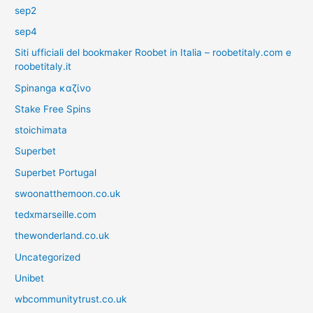
sep2
sep4
Siti ufficiali del bookmaker Roobet in Italia – roobetitaly.com e
roobetitaly.it
Spinanga καζίνο
Stake Free Spins
stoichimata
Superbet
Superbet Portugal
swoonatthemoon.co.uk
tedxmarseille.com
thewonderland.co.uk
Uncategorized
Unibet
wbcommunitytrust.co.uk