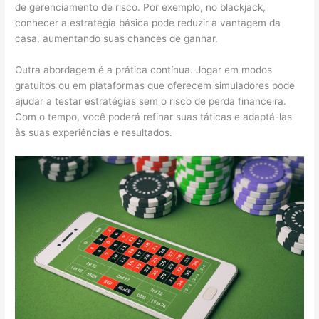
de gerenciamento de risco. Por exemplo, no blackjack,
conhecer a estratégia básica pode reduzir a vantagem da
casa, aumentando suas chances de ganhar.
Outra abordagem é a prática contínua. Jogar em modos
gratuitos ou em plataformas que oferecem simuladores pode
ajudar a testar estratégias sem o risco de perda financeira.
Com o tempo, você poderá refinar suas táticas e adaptá-las
às suas experiências e resultados.