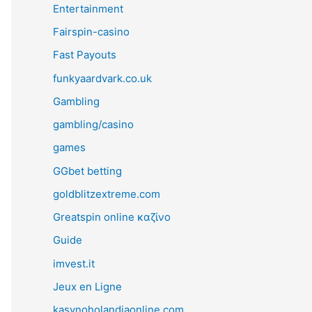
Entertainment
Fairspin-casino
Fast Payouts
funkyaardvark.co.uk
Gambling
gambling/casino
games
GGbet betting
goldblitzextreme.com
Greatspin online καζίνο
Guide
imvest.it
Jeux en Ligne
kasynoholandiaonline.com