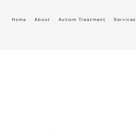
Home
About
Autism Treatment
Services
 secrets des
les débutants avec