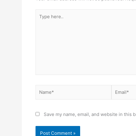
Type
here..
Name*
Email*
Save my name, email, and website in this b