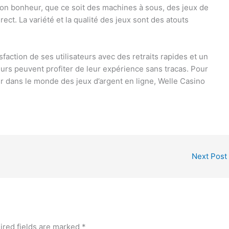
son bonheur, que ce soit des machines à sous, des jeux de
ect. La variété et la qualité des jeux sont des atouts
sfaction de ses utilisateurs avec des retraits rapides et un
oueurs peuvent profiter de leur expérience sans tracas. Pour
 dans le monde des jeux d’argent en ligne, Welle Casino
Next Post
ired fields are marked
*