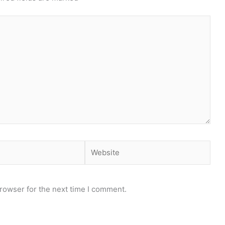
Website
rowser for the next time I comment.