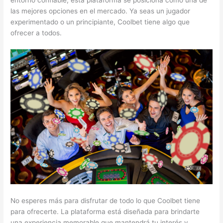
las mejores opciones en el mercado. Ya seas un jugador
experimentado o un principiante, Coolbet tiene algo que
ofrecer a todos.
No esperes más para disfrutar de todo lo que Coolbet tiene
para ofrecerte. La plataforma está diseñada para brindarte
una experiencia memorable que mantendrá tu interés y