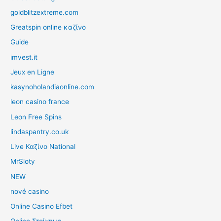
goldblitzextreme.com
Greatspin online καζίνο
Guide
imvest.it
Jeux en Ligne
kasynoholandiaonline.com
leon casino france
Leon Free Spins
lindaspantry.co.uk
Live Καζίνο National
MrSloty
NEW
nové casino
Online Casino Efbet