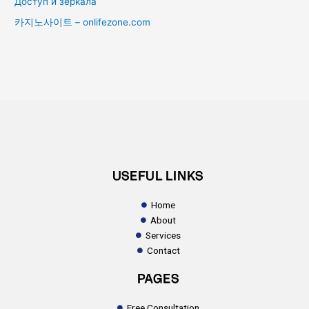
Доступ и зеркала
카지노사이트 – onlifezone.com
USEFUL LINKS
Home
About
Services
Contact
PAGES
Free Consultation