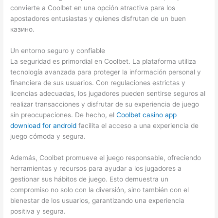
convierte a Coolbet en una opción atractiva para los
apostadores entusiastas y quienes disfrutan de un buen
казино.
Un entorno seguro y confiable
La seguridad es primordial en Coolbet. La plataforma utiliza
tecnología avanzada para proteger la información personal y
financiera de sus usuarios. Con regulaciones estrictas y
licencias adecuadas, los jugadores pueden sentirse seguros al
realizar transacciones y disfrutar de su experiencia de juego
sin preocupaciones. De hecho, el
Coolbet casino app
download for android
facilita el acceso a una experiencia de
juego cómoda y segura.
Además, Coolbet promueve el juego responsable, ofreciendo
herramientas y recursos para ayudar a los jugadores a
gestionar sus hábitos de juego. Esto demuestra un
compromiso no solo con la diversión, sino también con el
bienestar de los usuarios, garantizando una experiencia
positiva y segura.