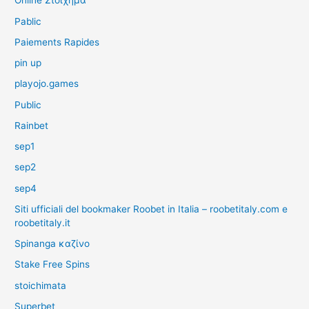
Online Στοίχημα
Pablic
Paiements Rapides
pin up
playojo.games
Public
Rainbet
sep1
sep2
sep4
Siti ufficiali del bookmaker Roobet in Italia – roobetitaly.com e
roobetitaly.it
Spinanga καζίνο
Stake Free Spins
stoichimata
Superbet