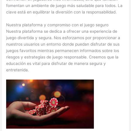
fomentan un ambiente de juego más saludable para todos. La
clave está en equilibrar la diversión con la responsabilidad.
Nuestra plataforma y compromiso con el juego seguro
Nuestra plataforma se dedica a ofrecer una experiencia de
juego divertida y segura. Nos esforzamos por proporcionar a
nuestros usuarios un entorno donde puedan disfrutar de sus
juegos favoritos mientras permanecen informados sobre los
riesgos y estrategias de juego responsable. Creemos que la
educación es vital para disfrutar de manera segura y
entretenida.