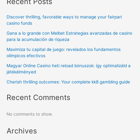
Recent Posts
Discover thrilling, favorable ways to manage your fairpari
casino funds
Gana a lo grande con Melbet Estrategias avanzadas de casino
para la acumulación de riqueza
Maximiza tu capital de juego: revelados los fundamentos
olímpicos efectivos
Magyar Online Casino heti reload bónuszok: így optimalizáld a
játékélményed
Cherish thrilling outcomes: Your complete kk8 gambling guide
Recent Comments
No comments to show.
Archives