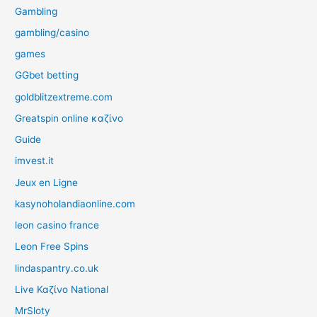
Gambling
gambling/casino
games
GGbet betting
goldblitzextreme.com
Greatspin online καζίνο
Guide
imvest.it
Jeux en Ligne
kasynoholandiaonline.com
leon casino france
Leon Free Spins
lindaspantry.co.uk
Live Καζίνο National
MrSloty