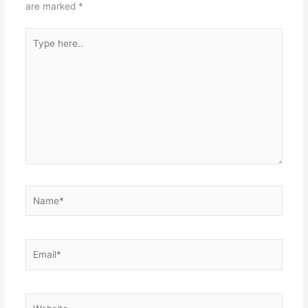
are marked
*
Type
here..
Name*
Email*
Website