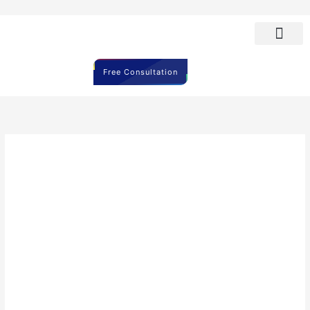
Skip
to
content
Autism Trea
Free Consultation
Aventuras y
riesgos
descubriendo el
fascinante mundo