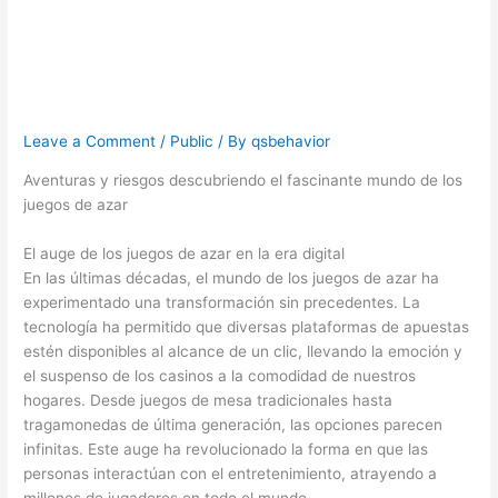
de los juegos de
azar
Leave a Comment
/
Public
/ By
qsbehavior
Aventuras y riesgos descubriendo el fascinante mundo de los
juegos de azar
El auge de los juegos de azar en la era digital
En las últimas décadas, el mundo de los juegos de azar ha
experimentado una transformación sin precedentes. La
tecnología ha permitido que diversas plataformas de apuestas
estén disponibles al alcance de un clic, llevando la emoción y
el suspenso de los casinos a la comodidad de nuestros
hogares. Desde juegos de mesa tradicionales hasta
tragamonedas de última generación, las opciones parecen
infinitas. Este auge ha revolucionado la forma en que las
personas interactúan con el entretenimiento, atrayendo a
millones de jugadores en todo el mundo.