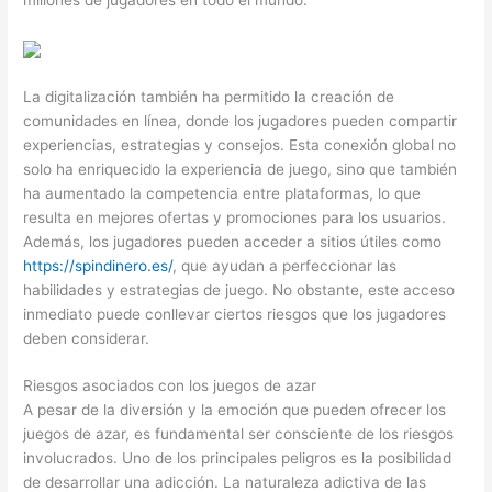
La digitalización también ha permitido la creación de
comunidades en línea, donde los jugadores pueden compartir
experiencias, estrategias y consejos. Esta conexión global no
solo ha enriquecido la experiencia de juego, sino que también
ha aumentado la competencia entre plataformas, lo que
resulta en mejores ofertas y promociones para los usuarios.
Además, los jugadores pueden acceder a sitios útiles como
https://spindinero.es/
, que ayudan a perfeccionar las
habilidades y estrategias de juego. No obstante, este acceso
inmediato puede conllevar ciertos riesgos que los jugadores
deben considerar.
Riesgos asociados con los juegos de azar
A pesar de la diversión y la emoción que pueden ofrecer los
juegos de azar, es fundamental ser consciente de los riesgos
involucrados. Uno de los principales peligros es la posibilidad
de desarrollar una adicción. La naturaleza adictiva de las