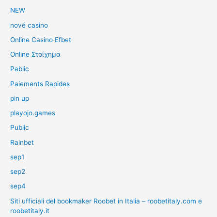
NEW
nové casino
Online Casino Efbet
Online Στοίχημα
Pablic
Paiements Rapides
pin up
playojo.games
Public
Rainbet
sep1
sep2
sep4
Siti ufficiali del bookmaker Roobet in Italia – roobetitaly.com e
roobetitaly.it