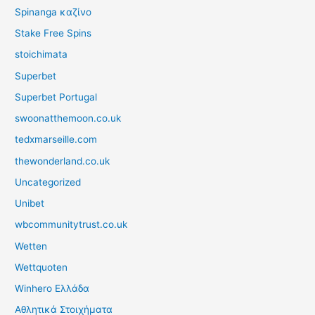
Spinanga καζίνο
Stake Free Spins
stoichimata
Superbet
Superbet Portugal
swoonatthemoon.co.uk
tedxmarseille.com
thewonderland.co.uk
Uncategorized
Unibet
wbcommunitytrust.co.uk
Wetten
Wettquoten
Winhero Ελλάδα
Αθλητικά Στοιχήματα