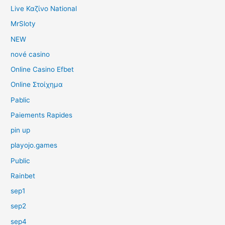
Live Καζίνο National
MrSloty
NEW
nové casino
Online Casino Efbet
Online Στοίχημα
Pablic
Paiements Rapides
pin up
playojo.games
Public
Rainbet
sep1
sep2
sep4