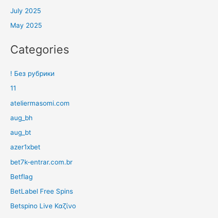
July 2025
May 2025
Categories
! Без рубрики
11
ateliermasomi.com
aug_bh
aug_bt
azer1xbet
bet7k-entrar.com.br
Betflag
BetLabel Free Spins
Betspino Live Καζίνο