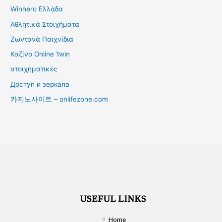
Winhero Ελλάδα
Αθλητικά Στοιχήματα
Ζωντανά Παιχνίδια
Καζίνο Online 1win
στοιχηματικες
Доступ и зеркала
카지노사이트 – onlifezone.com
USEFUL LINKS
Home