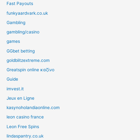
Fast Payouts
funkyaardvark.co.uk
Gambling
gambling/casino
games
GGbet betting
goldblitzextreme.com
Greatspin online καζίνο
Guide
imvest.it
Jeux en Ligne
kasynoholandiaonline.com
leon casino france
Leon Free Spins
lindaspantry.co.uk