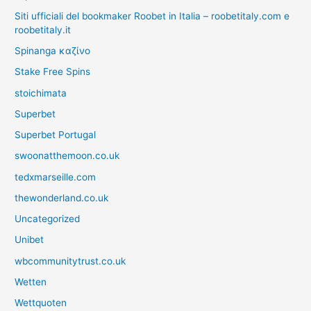
Siti ufficiali del bookmaker Roobet in Italia – roobetitaly.com e
roobetitaly.it
Spinanga καζίνο
Stake Free Spins
stoichimata
Superbet
Superbet Portugal
swoonatthemoon.co.uk
tedxmarseille.com
thewonderland.co.uk
Uncategorized
Unibet
wbcommunitytrust.co.uk
Wetten
Wettquoten