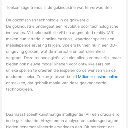
Toekomstige trends in de gokindustrie wat te verwachten
De opkomst van technologie in de gokwereld
De gokindustrie ondergaat een revolutie door technologische
innovaties. Virtuele realiteit (VR) en augmented reality (AR)
maken hun intrede in online casino’s, waardoor spelers een
meeslepende ervaring krijgen. Spelers kunnen nu in een 3D-
omgeving gokken, wat de interactie en betrokkenheid
vergroot. Deze technologieën zijn niet alleen vermakelijk, maar
bieden ook nieuwe mogelijkheden voor ontwikkelaars om
unieke spellen te creëren die inspelen op de wensen van de
moderne speler. Zo kun je bijvoorbeeld
Millioner casino online
ontdekken, dat gebruik maakt van deze geavanceerde
technologieën.
Daarnaast speelt kunstmatige intelligentie (AI) een cruciale rol
in de gokindustrie. AI-systemen analyseren spelersgedrag en
bieden gepersonaliseerde ervaringen aan. Dit betekent dat