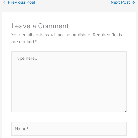
←
Previous Post
Next Post
→
Leave a Comment
Your email address will not be published.
Required fields
are marked
*
Type
here..
Name*