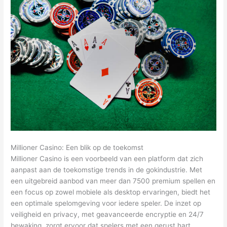
Millioner Casino: Een blik op de toekomst
Millioner Casino is een voorbeeld van een platform dat zich
aanpast aan de toekomstige trends in de gokindustrie. Met
een uitgebreid aanbod van meer dan 7500 premium spellen en
een focus op zowel mobiele als desktop ervaringen, biedt het
een optimale spelomgeving voor iedere speler. De inzet op
veiligheid en privacy, met geavanceerde encryptie en 24/7
bewaking, zorgt ervoor dat spelers met een gerust hart