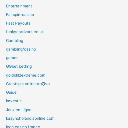
Entertainment
Fairspin-casino
Fast Payouts
funkyaardvark.co.uk
Gambling
gambling/casino
games
GGbet betting
goldblitzextreme.com
Greatspin online καζίνο
Guide
imvest.it
Jeux en Ligne
kasynoholandiaonline.com
leon casino france