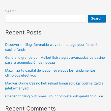
Search
Search
Recent Posts
Discover thrilling, favorable ways to manage your fairpari
casino funds
Gana a lo grande con Melbet Estrategias avanzadas de casino
para la acumulación de riqueza
Maximiza tu capital de juego: revelados los fundamentos
olímpicos efectivos
Magyar Online Casino heti reload bónuszok: így optimalizáld a
játékélményed
Cherish thrilling outcomes: Your complete kk8 gambling guide
Recent Comments