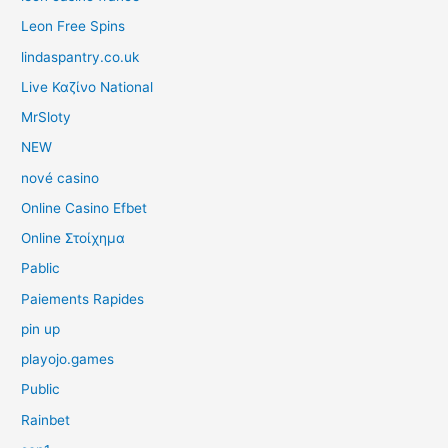
Leon Free Spins
lindaspantry.co.uk
Live Καζίνο National
MrSloty
NEW
nové casino
Online Casino Efbet
Online Στοίχημα
Pablic
Paiements Rapides
pin up
playojo.games
Public
Rainbet