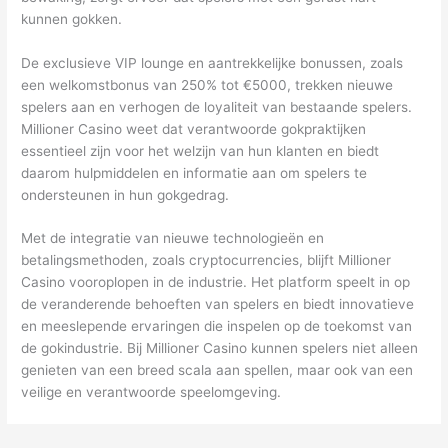
kunnen gokken.
De exclusieve VIP lounge en aantrekkelijke bonussen, zoals
een welkomstbonus van 250% tot €5000, trekken nieuwe
spelers aan en verhogen de loyaliteit van bestaande spelers.
Millioner Casino weet dat verantwoorde gokpraktijken
essentieel zijn voor het welzijn van hun klanten en biedt
daarom hulpmiddelen en informatie aan om spelers te
ondersteunen in hun gokgedrag.
Met de integratie van nieuwe technologieën en
betalingsmethoden, zoals cryptocurrencies, blijft Millioner
Casino vooroplopen in de industrie. Het platform speelt in op
de veranderende behoeften van spelers en biedt innovatieve
en meeslepende ervaringen die inspelen op de toekomst van
de gokindustrie. Bij Millioner Casino kunnen spelers niet alleen
genieten van een breed scala aan spellen, maar ook van een
veilige en verantwoorde speelomgeving.