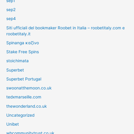
sep1
sep2
sep4
Siti ufficiali del bookmaker Roobet in Italia – roobetitaly.com e
roobetitaly.it
Spinanga καζίνο
Stake Free Spins
stoichimata
Superbet
Superbet Portugal
swoonatthemoon.co.uk
tedxmarseille.com
thewonderland.co.uk
Uncategorized
Unibet
wbcommunitytrust.co.uk