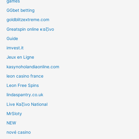
games
GGbet betting
goldblitzextreme.com
Greatspin online καζίνο
Guide
imvest.it
Jeux en Ligne
kasynoholandiaonline.com
leon casino france
Leon Free Spins
lindaspantry.co.uk
Live Καζίνο National
MrSloty
NEW
nové casino