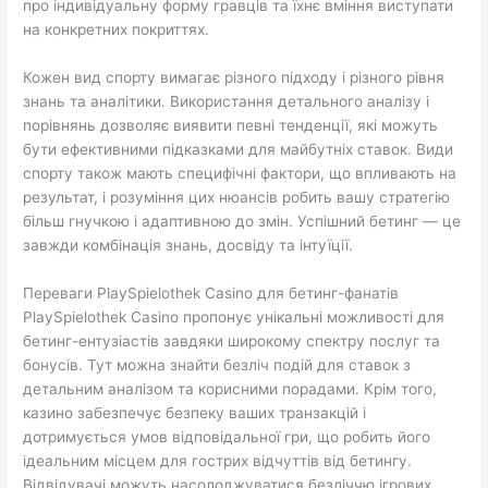
про індивідуальну форму гравців та їхнє вміння виступати
на конкретних покриттях.
Кожен вид спорту вимагає різного підходу і різного рівня
знань та аналітики. Використання детального аналізу і
порівнянь дозволяє виявити певні тенденції, які можуть
бути ефективними підказками для майбутніх ставок. Види
спорту також мають специфічні фактори, що впливають на
результат, і розуміння цих нюансів робить вашу стратегію
більш гнучкою і адаптивною до змін. Успішний бетинг — це
завжди комбінація знань, досвіду та інтуїції.
Переваги PlaySpielothek Casino для бетинг-фанатів
PlaySpielothek Casino пропонує унікальні можливості для
бетинг-ентузіастів завдяки широкому спектру послуг та
бонусів. Тут можна знайти безліч подій для ставок з
детальним аналізом та корисними порадами. Крім того,
казино забезпечує безпеку ваших транзакцій і
дотримується умов відповідальної гри, що робить його
ідеальним місцем для гострих відчуттів від бетингу.
Відвідувачі можуть насолоджуватися безліччю ігрових