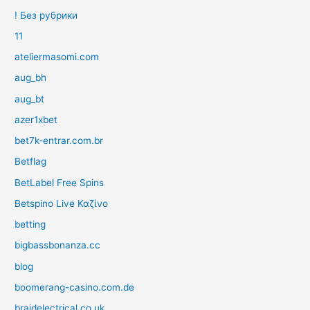
! Без рубрики
11
ateliermasomi.com
aug_bh
aug_bt
azer1xbet
bet7k-entrar.com.br
Betflag
BetLabel Free Spins
Betspino Live Καζίνο
betting
bigbassbonanza.cc
blog
boomerang-casino.com.de
braidelectrical.co.uk