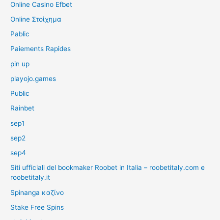
Online Casino Efbet
Online Στοίχημα
Pablic
Paiements Rapides
pin up
playojo.games
Public
Rainbet
sep1
sep2
sep4
Siti ufficiali del bookmaker Roobet in Italia – roobetitaly.com e
roobetitaly.it
Spinanga καζίνο
Stake Free Spins