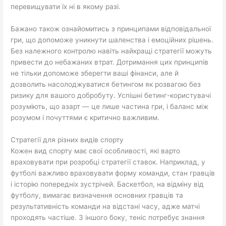
перевищувати їх ні в якому разі.
Бажано також ознайомитись з принципами відповідальної
гри, що допоможе уникнути шаленства і емоційних рішень.
Без належного контролю навіть найкращі стратегії можуть
привести до небажаних втрат. Дотримання цих принципів
не тільки допоможе зберегти ваші фінанси, але й
дозволить насолоджуватися бетингом як розвагою без
ризику для вашого добробуту. Успішні бетинг-користувачі
розуміють, що азарт — це лише частина гри, і баланс між
розумом і почуттями є критично важливим.
Стратегії для різних видів спорту
Кожен вид спорту має свої особливості, які варто
враховувати при розробці стратегії ставок. Наприклад, у
футболі важливо враховувати форму команди, стан гравців
і історію попередніх зустрічей. Баскетбол, на відміну від
футболу, вимагає визначення основних гравців та
результативність команди на відстані часу, адже матчі
проходять частіше. З іншого боку, теніс потребує знання