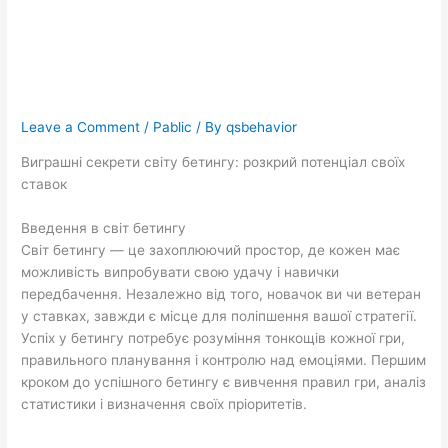
потенціал своїх
ставок
Leave a Comment
/
Pablic
/ By
qsbehavior
Виграшні секрети світу бетингу: розкрий потенціал своїх
ставок
Введення в світ бетингу
Світ бетингу — це захоплюючий простор, де кожен має
можливість випробувати свою удачу і навички
передбачення. Незалежно від того, новачок ви чи ветеран
у ставках, завжди є місце для поліпшення вашої стратегії.
Успіх у бетингу потребує розуміння тонкощів кожної гри,
правильного планування і контролю над емоціями. Першим
кроком до успішного бетингу є вивчення правил гри, аналіз
статистики і визначення своїх пріоритетів.