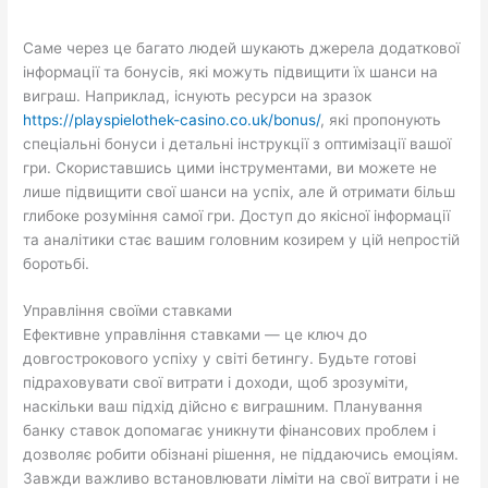
Саме через це багато людей шукають джерела додаткової
інформації та бонусів, які можуть підвищити їх шанси на
виграш. Наприклад, існують ресурси на зразок
https://playspielothek-casino.co.uk/bonus/
, які пропонують
спеціальні бонуси і детальні інструкції з оптимізації вашої
гри. Скориставшись цими інструментами, ви можете не
лише підвищити свої шанси на успіх, але й отримати більш
глибоке розуміння самої гри. Доступ до якісної інформації
та аналітики стає вашим головним козирем у цій непростій
боротьбі.
Управління своїми ставками
Ефективне управління ставками — це ключ до
довгострокового успіху у світі бетингу. Будьте готові
підраховувати свої витрати і доходи, щоб зрозуміти,
наскільки ваш підхід дійсно є виграшним. Планування
банку ставок допомагає уникнути фінансових проблем і
дозволяє робити обізнані рішення, не піддаючись емоціям.
Завжди важливо встановлювати ліміти на свої витрати і не