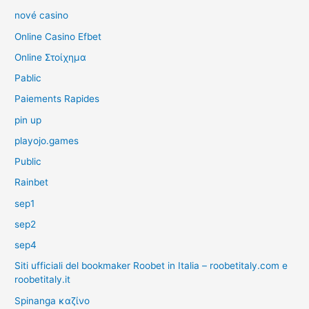
nové casino
Online Casino Efbet
Online Στοίχημα
Pablic
Paiements Rapides
pin up
playojo.games
Public
Rainbet
sep1
sep2
sep4
Siti ufficiali del bookmaker Roobet in Italia – roobetitaly.com e
roobetitaly.it
Spinanga καζίνο