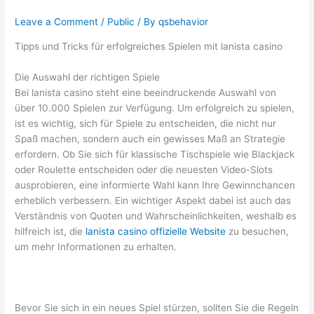
Leave a Comment
/
Public
/ By
qsbehavior
Tipps und Tricks für erfolgreiches Spielen mit lanista casino
Die Auswahl der richtigen Spiele
Bei lanista casino steht eine beeindruckende Auswahl von
über 10.000 Spielen zur Verfügung. Um erfolgreich zu spielen,
ist es wichtig, sich für Spiele zu entscheiden, die nicht nur
Spaß machen, sondern auch ein gewisses Maß an Strategie
erfordern. Ob Sie sich für klassische Tischspiele wie Blackjack
oder Roulette entscheiden oder die neuesten Video-Slots
ausprobieren, eine informierte Wahl kann Ihre Gewinnchancen
erheblich verbessern. Ein wichtiger Aspekt dabei ist auch das
Verständnis von Quoten und Wahrscheinlichkeiten, weshalb es
hilfreich ist, die
lanista casino offizielle Website
zu besuchen,
um mehr Informationen zu erhalten.
Bevor Sie sich in ein neues Spiel stürzen, sollten Sie die Regeln