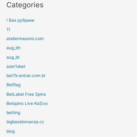
Categories
! Без рубрики
11
ateliermasomi.com
aug_bh
aug_bt
azer1xbet
bet7k-entrar.com.br
Betflag
BetLabel Free Spins
Betspino Live Καζίνο
betting
bigbassbonanza.cc
blog