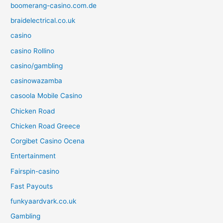
boomerang-casino.com.de
braidelectrical.co.uk
casino
casino Rollino
casino/gambling
casinowazamba
casoola Mobile Casino
Chicken Road
Chicken Road Greece
Corgibet Casino Ocena
Entertainment
Fairspin-casino
Fast Payouts
funkyaardvark.co.uk
Gambling