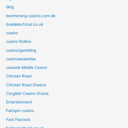
blog
boomerang-casino.com.de
braidelectrical.co.uk
casino
casino Rollino
casino/gambling
casinowazamba
casoola Mobile Casino
Chicken Road
Chicken Road Greece
Corgibet Casino Ocena
Entertainment
Fairspin-casino
Fast Payouts
funkyaardvark.co.uk