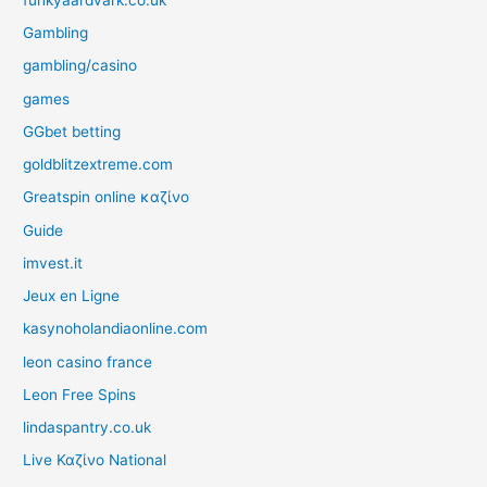
Gambling
gambling/casino
games
GGbet betting
goldblitzextreme.com
Greatspin online καζίνο
Guide
imvest.it
Jeux en Ligne
kasynoholandiaonline.com
leon casino france
Leon Free Spins
lindaspantry.co.uk
Live Καζίνο National