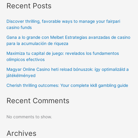
Recent Posts
Discover thrilling, favorable ways to manage your fairpari
casino funds
Gana a lo grande con Melbet Estrategias avanzadas de casino
para la acumulación de riqueza
Maximiza tu capital de juego: revelados los fundamentos
olímpicos efectivos
Magyar Online Casino heti reload bónuszok: így optimalizáld a
játékélményed
Cherish thrilling outcomes: Your complete kk8 gambling guide
Recent Comments
No comments to show.
Archives