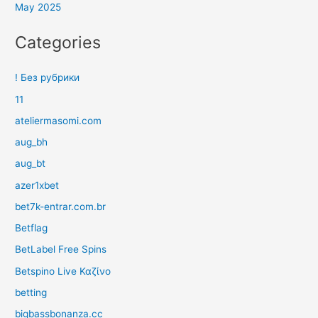
May 2025
Categories
! Без рубрики
11
ateliermasomi.com
aug_bh
aug_bt
azer1xbet
bet7k-entrar.com.br
Betflag
BetLabel Free Spins
Betspino Live Καζίνο
betting
bigbassbonanza.cc