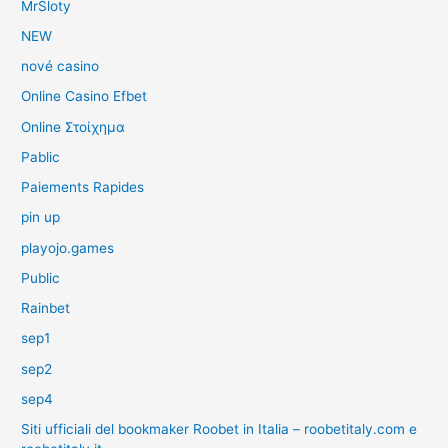
MrSloty
NEW
nové casino
Online Casino Efbet
Online Στοίχημα
Pablic
Paiements Rapides
pin up
playojo.games
Public
Rainbet
sep1
sep2
sep4
Siti ufficiali del bookmaker Roobet in Italia – roobetitaly.com e