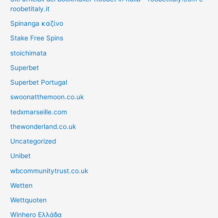
roobetitaly.it
Spinanga καζίνο
Stake Free Spins
stoichimata
Superbet
Superbet Portugal
swoonatthemoon.co.uk
tedxmarseille.com
thewonderland.co.uk
Uncategorized
Unibet
wbcommunitytrust.co.uk
Wetten
Wettquoten
Winhero Ελλάδα