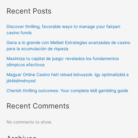
Recent Posts
Discover thrilling, favorable ways to manage your fairpari
casino funds
Gana a lo grande con Melbet Estrategias avanzadas de casino
para la acumulación de riqueza
Maximiza tu capital de juego: revelados los fundamentos
olímpicos efectivos
Magyar Online Casino heti reload bónuszok: így optimalizáld a
játékélményed
Cherish thrilling outcomes: Your complete kk8 gambling guide
Recent Comments
No comments to show.