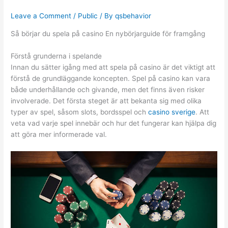
Leave a Comment
/
Public
/ By
qsbehavior
Så börjar du spela på casino En nybörjarguide för framgång
Förstå grunderna i spelande
Innan du sätter igång med att spela på casino är det viktigt att
förstå de grundläggande koncepten. Spel på casino kan vara
både underhållande och givande, men det finns även risker
involverade. Det första steget är att bekanta sig med olika
typer av spel, såsom slots, bordsspel och
casino sverige
. Att
veta vad varje spel innebär och hur det fungerar kan hjälpa dig
att göra mer informerade val.