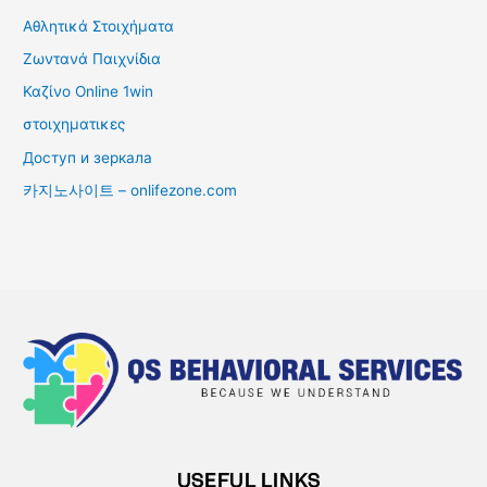
Αθλητικά Στοιχήματα
Ζωντανά Παιχνίδια
Καζίνο Online 1win
στοιχηματικες
Доступ и зеркала
카지노사이트 – onlifezone.com
USEFUL LINKS