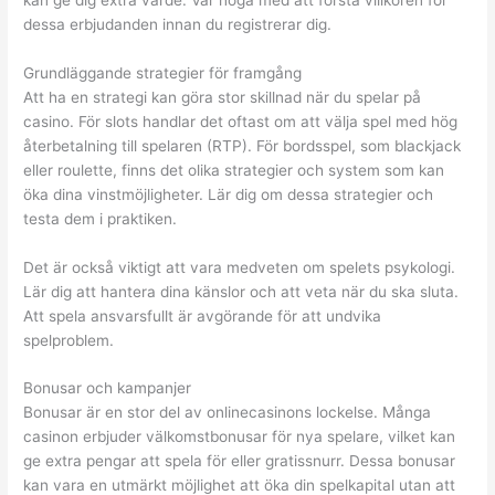
dessa erbjudanden innan du registrerar dig.
Grundläggande strategier för framgång
Att ha en strategi kan göra stor skillnad när du spelar på
casino. För slots handlar det oftast om att välja spel med hög
återbetalning till spelaren (RTP). För bordsspel, som blackjack
eller roulette, finns det olika strategier och system som kan
öka dina vinstmöjligheter. Lär dig om dessa strategier och
testa dem i praktiken.
Det är också viktigt att vara medveten om spelets psykologi.
Lär dig att hantera dina känslor och att veta när du ska sluta.
Att spela ansvarsfullt är avgörande för att undvika
spelproblem.
Bonusar och kampanjer
Bonusar är en stor del av onlinecasinons lockelse. Många
casinon erbjuder välkomstbonusar för nya spelare, vilket kan
ge extra pengar att spela för eller gratissnurr. Dessa bonusar
kan vara en utmärkt möjlighet att öka din spelkapital utan att