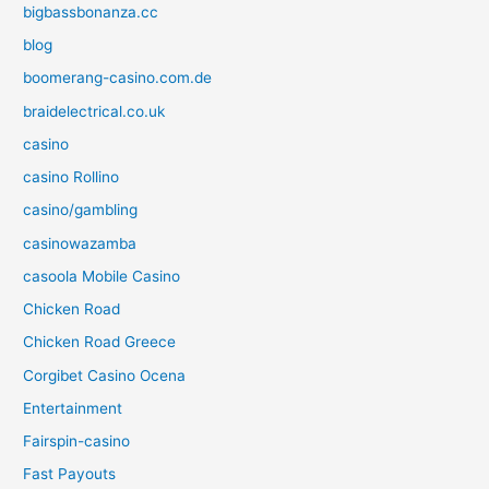
bigbassbonanza.cc
blog
boomerang-casino.com.de
braidelectrical.co.uk
casino
casino Rollino
casino/gambling
casinowazamba
casoola Mobile Casino
Chicken Road
Chicken Road Greece
Corgibet Casino Ocena
Entertainment
Fairspin-casino
Fast Payouts