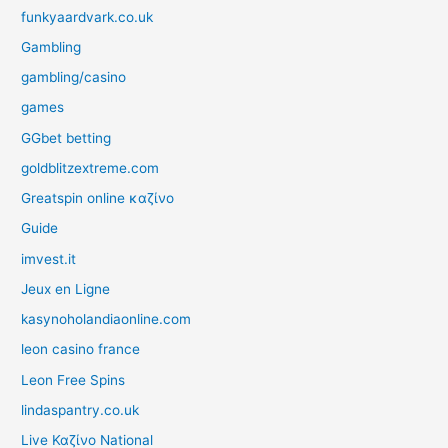
funkyaardvark.co.uk
Gambling
gambling/casino
games
GGbet betting
goldblitzextreme.com
Greatspin online καζίνο
Guide
imvest.it
Jeux en Ligne
kasynoholandiaonline.com
leon casino france
Leon Free Spins
lindaspantry.co.uk
Live Καζίνο National