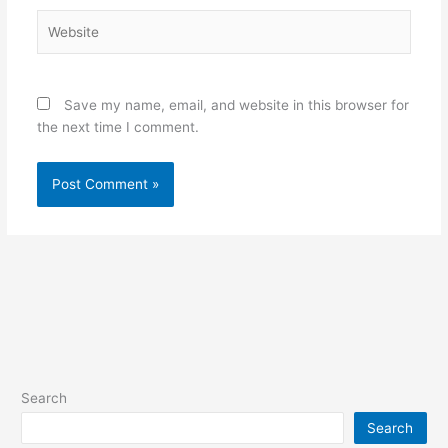
Website
Save my name, email, and website in this browser for
the next time I comment.
Search
Search