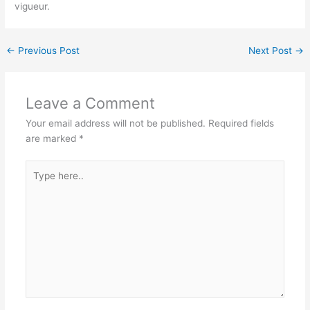
vigueur.
←
Previous Post
Next Post
→
Leave a Comment
Your email address will not be published.
Required fields
are marked
*
Type
here..