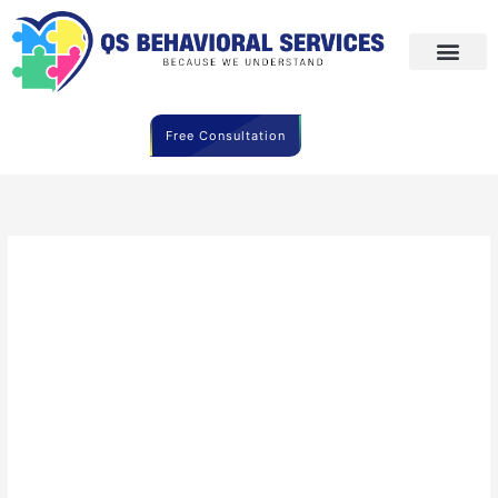
Skip
to
content
Autism Tr
Free Consultation
Réformer le
paysage juridique
des casinos en
France défis et