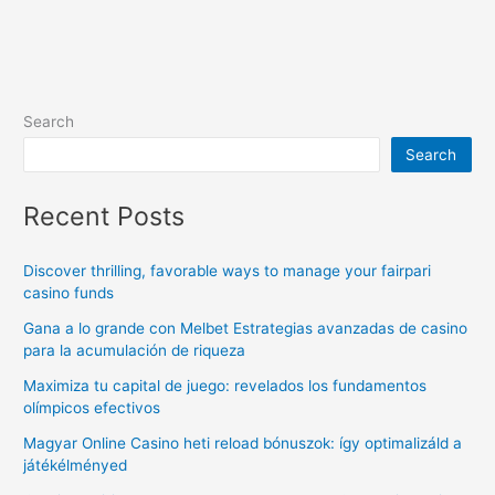
Search
Search
Recent Posts
Discover thrilling, favorable ways to manage your fairpari
casino funds
Gana a lo grande con Melbet Estrategias avanzadas de casino
para la acumulación de riqueza
Maximiza tu capital de juego: revelados los fundamentos
olímpicos efectivos
Magyar Online Casino heti reload bónuszok: így optimalizáld a
játékélményed