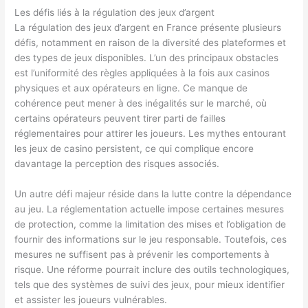
Les défis liés à la régulation des jeux d’argent
La régulation des jeux d’argent en France présente plusieurs
défis, notamment en raison de la diversité des plateformes et
des types de jeux disponibles. L’un des principaux obstacles
est l’uniformité des règles appliquées à la fois aux casinos
physiques et aux opérateurs en ligne. Ce manque de
cohérence peut mener à des inégalités sur le marché, où
certains opérateurs peuvent tirer parti de failles
réglementaires pour attirer les joueurs. Les mythes entourant
les jeux de casino persistent, ce qui complique encore
davantage la perception des risques associés.
Un autre défi majeur réside dans la lutte contre la dépendance
au jeu. La réglementation actuelle impose certaines mesures
de protection, comme la limitation des mises et l’obligation de
fournir des informations sur le jeu responsable. Toutefois, ces
mesures ne suffisent pas à prévenir les comportements à
risque. Une réforme pourrait inclure des outils technologiques,
tels que des systèmes de suivi des jeux, pour mieux identifier
et assister les joueurs vulnérables.