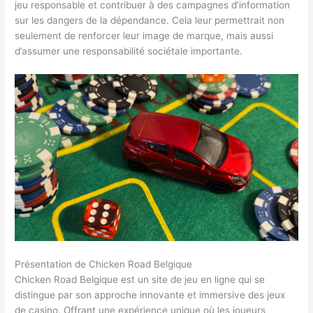
jeu responsable et contribuer à des campagnes d’information
sur les dangers de la dépendance. Cela leur permettrait non
seulement de renforcer leur image de marque, mais aussi
d’assumer une responsabilité sociétale importante.
Présentation de Chicken Road Belgique
Chicken Road Belgique est un site de jeu en ligne qui se
distingue par son approche innovante et immersive des jeux
de casino. Offrant une expérience unique où les joueurs