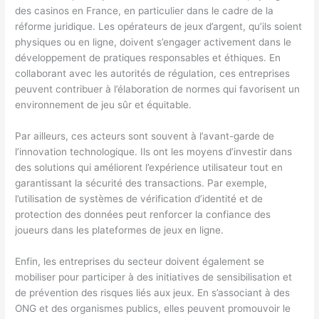
des casinos en France, en particulier dans le cadre de la
réforme juridique. Les opérateurs de jeux d’argent, qu’ils soient
physiques ou en ligne, doivent s’engager activement dans le
développement de pratiques responsables et éthiques. En
collaborant avec les autorités de régulation, ces entreprises
peuvent contribuer à l’élaboration de normes qui favorisent un
environnement de jeu sûr et équitable.
Par ailleurs, ces acteurs sont souvent à l’avant-garde de
l’innovation technologique. Ils ont les moyens d’investir dans
des solutions qui améliorent l’expérience utilisateur tout en
garantissant la sécurité des transactions. Par exemple,
l’utilisation de systèmes de vérification d’identité et de
protection des données peut renforcer la confiance des
joueurs dans les plateformes de jeux en ligne.
Enfin, les entreprises du secteur doivent également se
mobiliser pour participer à des initiatives de sensibilisation et
de prévention des risques liés aux jeux. En s’associant à des
ONG et des organismes publics, elles peuvent promouvoir le