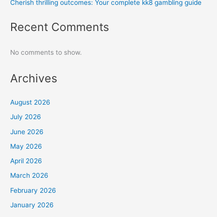
Cherish thrilling outcomes: Your complete kk8 gambling guide
Recent Comments
No comments to show.
Archives
August 2026
July 2026
June 2026
May 2026
April 2026
March 2026
February 2026
January 2026