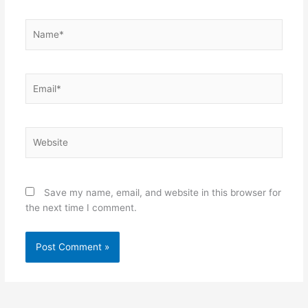
Name*
Email*
Website
Save my name, email, and website in this browser for
the next time I comment.