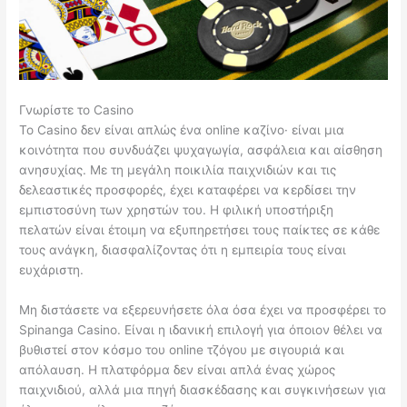
Γνωρίστε το Casino
Το Casino δεν είναι απλώς ένα online καζίνο· είναι μια
κοινότητα που συνδυάζει ψυχαγωγία, ασφάλεια και αίσθηση
ανησυχίας. Με τη μεγάλη ποικιλία παιχνιδιών και τις
δελεαστικές προσφορές, έχει καταφέρει να κερδίσει την
εμπιστοσύνη των χρηστών του. Η φιλική υποστήριξη
πελατών είναι έτοιμη να εξυπηρετήσει τους παίκτες σε κάθε
τους ανάγκη, διασφαλίζοντας ότι η εμπειρία τους είναι
ευχάριστη.
Μη διστάσετε να εξερευνήσετε όλα όσα έχει να προσφέρει το
Spinanga Casino. Είναι η ιδανική επιλογή για όποιον θέλει να
βυθιστεί στον κόσμο του online τζόγου με σιγουριά και
απόλαυση. Η πλατφόρμα δεν είναι απλά ένας χώρος
παιχνιδιού, αλλά μια πηγή διασκέδασης και συγκινήσεων για