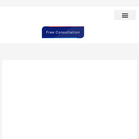
Skip
to
content
Autism Tr
Free Consultation
Online Casino
Experience at
Spinanga in
Action