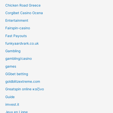
Chicken Road Greece
Corgibet Casino Ocena
Entertainment
Fairspin-casino
Fast Payouts
funkyaardvark.co.uk
Gambling
gambling/casino
games
GGbet betting
goldblitzextreme.com
Greatspin online καζίνο
Guide
imvest.it
Jeux en Ligne