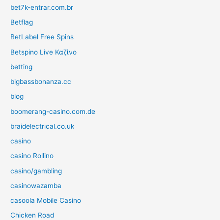
bet7k-entrar.com.br
Betflag
BetLabel Free Spins
Betspino Live Καζίνο
betting
bigbassbonanza.cc
blog
boomerang-casino.com.de
braidelectrical.co.uk
casino
casino Rollino
casino/gambling
casinowazamba
casoola Mobile Casino
Chicken Road