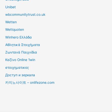
Unibet
wbcommunitytrust.co.uk
Wetten
Wettquoten
Winhero Ελλάδα
Αθλητικά Στοιχήματα
Ζωντανά Παιχνίδια
Καζίνο Online 1win
στοιχηματικες
Доступ и зеркала
카지노사이트 – onlifezone.com