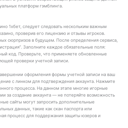
туальных платформ гэмблинга.
зино 1хбет, следует следовать нескольким важным
азино, проверив его лицензию и отзывы игроков.
ых сюрпризов в будущем. После определения сервиса,
гистрация”. Заполните каждое обязательные поля:
ный код. Проверьте, что применяете обновленные
ующей проверки учетной записи.
завершении оформления формы учетной записи на ваш
ение с линком для подтверждения аккаунта. Нажмите
онного процесса. На данном этапе многие игорные
емии за создание аккаунта — не потеряйте возможность
нные сайты могут запросить дополнительные
ьных данных, такие как скан паспорта или
тная процесс для поддержания защиты юзеров и