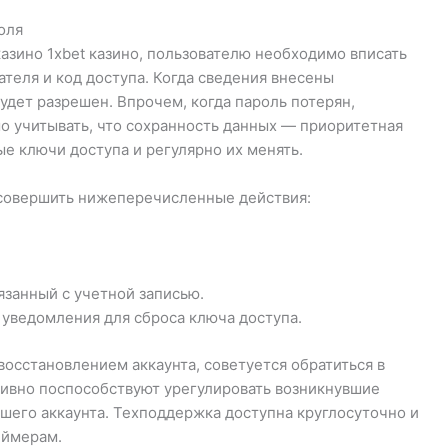
оля
казино 1xbet казино, пользователю необходимо вписать
теля и код доступа. Когда сведения внесены
удет разрешен. Впрочем, когда пароль потерян,
о учитывать, что сохранность данных — приоритетная
ые ключи доступа и регулярно их менять.
совершить нижеперечисленные действия:
язанный с учетной записью.
 уведомления для сброса ключа доступа.
восстановлением аккаунта, советуется обратиться в
тивно поспособствуют урегулировать возникнувшие
шего аккаунта. Техподдержка доступна круглосуточно и
еймерам.