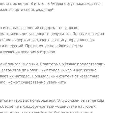
ность их денег. В итоге, геймеры могут наслаждаться
езопасности своих сведений.
н игорных заведений содержат несколько
сматривать для успешного результата. Первым и самым
Данное содержит включает в защиту персональных
сти операций. Применение новейших систем
я создания доверия у игроков.
гемблинговых опций. Платформа обязана предоставлять
 автоматов до новейших столовых игр и live-казино.
вает их интерес. Премиальный контент от известных
ming, может существенно увеличить
ится интерфейс пользователя. Это должен быть легким
 обеспечить комфортное взаимодействие на любых
в до мобильных телефонов. Удобная навигация и