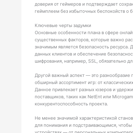
доверия от геймеров и подтверждает сохран
геймплеем без избыточных беспокойств о б
Ключевые черты задумки
Основные особенности плана в сфере онлай
существенных факторов, которые важно рас
значимым является безопасность ресурса. 
данных клиентов и обеспечение безопасно
шифрования, например, SSL, обязательно дл
Другой важный аспект — это разнообразие 
обширный ассортимент игр: от классических
Данное привлекает разных юзеров и удержи
поставщиков, таких как NetEnt или Microga
конкурентоспособность проекта.
Не менее значимой характеристикой станов
для понимания и подстраивающимся, чтобы
устройствах — от персональных компьютеро