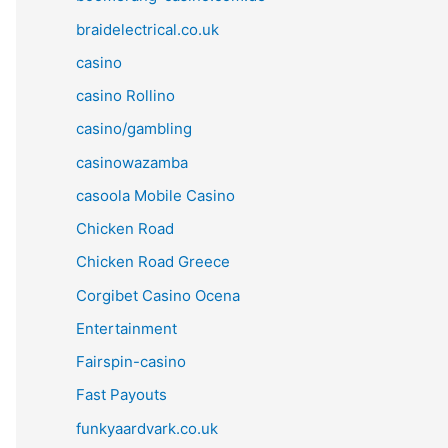
braidelectrical.co.uk
casino
casino Rollino
casino/gambling
casinowazamba
casoola Mobile Casino
Chicken Road
Chicken Road Greece
Corgibet Casino Ocena
Entertainment
Fairspin-casino
Fast Payouts
funkyaardvark.co.uk