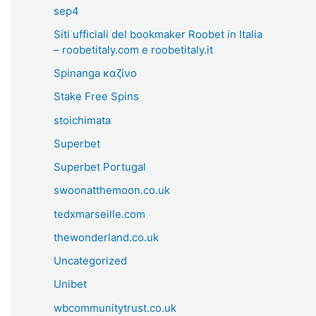
sep4
Siti ufficiali del bookmaker Roobet in Italia
– roobetitaly.com e roobetitaly.it
Spinanga καζίνο
Stake Free Spins
stoichimata
Superbet
Superbet Portugal
swoonatthemoon.co.uk
tedxmarseille.com
thewonderland.co.uk
Uncategorized
Unibet
wbcommunitytrust.co.uk