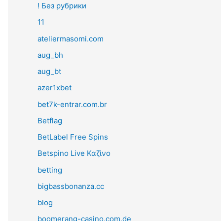
! Без рубрики
11
ateliermasomi.com
aug_bh
aug_bt
azer1xbet
bet7k-entrar.com.br
Betflag
BetLabel Free Spins
Betspino Live Καζίνο
betting
bigbassbonanza.cc
blog
boomerang-casino.com.de