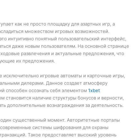
 ресурс
 казино: черты и
упает как не просто площадку для азартных игр, а
насладиться множеством игровых возможностей.
это интуитивно понятный пользовательский интерфейс,
ться даже новым пользователям. На основной странице
ходовые развлечения и актуальные предложения, что
сующие их предложения.
не исключительно игровые автоматы и карточные игры,
реальными дилерами. Данное создает атмосферу
кий способен осознать себя элементом
1хbet
 становится наличие структуры бонусов и верности,
ать дополнительные вознаграждения за деятельность.
 один существенный момент. Авторитетные порталы
ют современные системы шифрования для охраны
ранзакций. Такое предоставляет высокий уровень