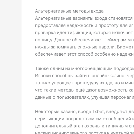
Альтернативные методы входа
Альтернативные варианты входа становятся
предоставляя надежность и простоту для иг
проверка идентификация, которая включае
по лицу. Данное обеспечивает геймерам мг
нужды запоминать сложные пароли. Биомет
обеспечивает этот способ особенно надеж
Также одним из многообещающим подходом 
Игроки способны зайти в онлайн-казино, чер
только упрощает процедуру входа, но и ми
что такие методы ещё дают возможность к
данные о пользователях, улучшая персонали
Некоторые казино, вроде 1xbet, внедряют 
верификации посредством смс-сообщений и
дополнительный этап охраны к типичным с
несанкционированного доступа к учетной з