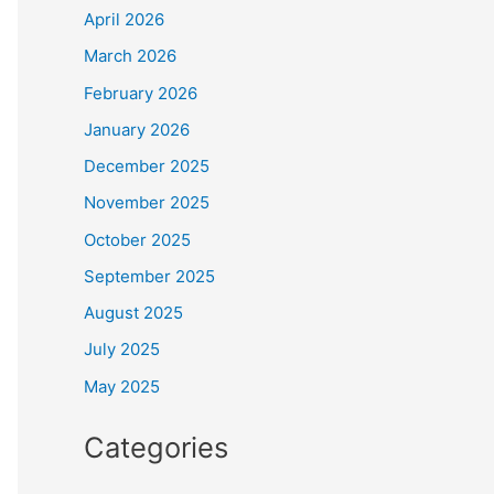
April 2026
March 2026
February 2026
January 2026
December 2025
November 2025
October 2025
September 2025
August 2025
July 2025
May 2025
Categories