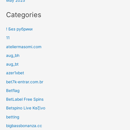
May 2025
Categories
! Без рубрики
11
ateliermasomi.com
aug_bh
aug_bt
azer1xbet
bet7k-entrar.com.br
Betflag
BetLabel Free Spins
Betspino Live Καζίνο
betting
bigbassbonanza.cc