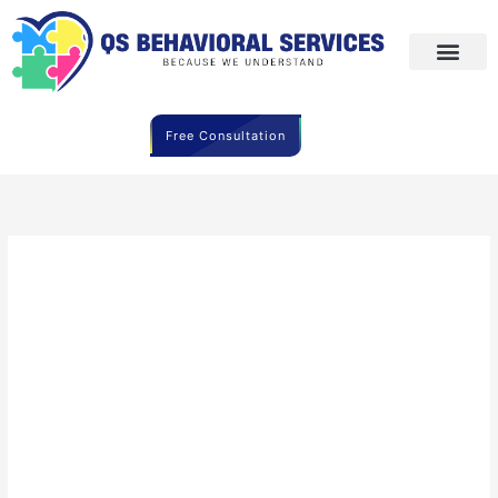
Skip
to
content
Autism Tr
Free Consultation
Nowe
technologie w
kasynach jak
zmieniają branżę