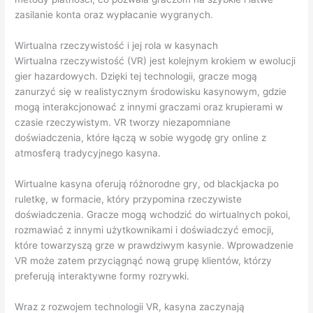
zasilanie konta oraz wypłacanie wygranych.
Wirtualna rzeczywistość i jej rola w kasynach
Wirtualna rzeczywistość (VR) jest kolejnym krokiem w ewolucji
gier hazardowych. Dzięki tej technologii, gracze mogą
zanurzyć się w realistycznym środowisku kasynowym, gdzie
mogą interakcjonować z innymi graczami oraz krupierami w
czasie rzeczywistym. VR tworzy niezapomniane
doświadczenia, które łączą w sobie wygodę gry online z
atmosferą tradycyjnego kasyna.
Wirtualne kasyna oferują różnorodne gry, od blackjacka po
ruletkę, w formacie, który przypomina rzeczywiste
doświadczenia. Gracze mogą wchodzić do wirtualnych pokoi,
rozmawiać z innymi użytkownikami i doświadczyć emocji,
które towarzyszą grze w prawdziwym kasynie. Wprowadzenie
VR może zatem przyciągnąć nową grupę klientów, którzy
preferują interaktywne formy rozrywki.
Wraz z rozwojem technologii VR, kasyna zaczynają