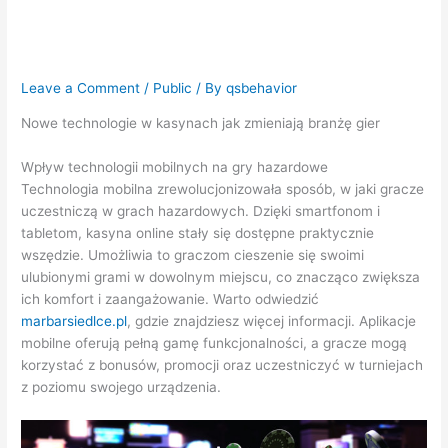
gier
Leave a Comment
/
Public
/ By
qsbehavior
Nowe technologie w kasynach jak zmieniają branżę gier
Wpływ technologii mobilnych na gry hazardowe
Technologia mobilna zrewolucjonizowała sposób, w jaki gracze
uczestniczą w grach hazardowych. Dzięki smartfonom i
tabletom, kasyna online stały się dostępne praktycznie
wszędzie. Umożliwia to graczom cieszenie się swoimi
ulubionymi grami w dowolnym miejscu, co znacząco zwiększa
ich komfort i zaangażowanie. Warto odwiedzić
marbarsiedlce.pl
, gdzie znajdziesz więcej informacji. Aplikacje
mobilne oferują pełną gamę funkcjonalności, a gracze mogą
korzystać z bonusów, promocji oraz uczestniczyć w turniejach
z poziomu swojego urządzenia.