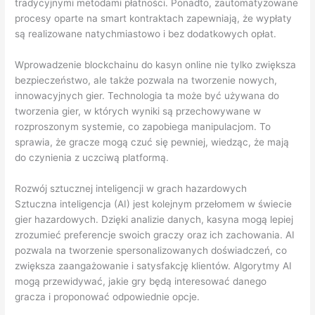
tradycyjnymi metodami płatności. Ponadto, zautomatyzowane
procesy oparte na smart kontraktach zapewniają, że wypłaty
są realizowane natychmiastowo i bez dodatkowych opłat.
Wprowadzenie blockchainu do kasyn online nie tylko zwiększa
bezpieczeństwo, ale także pozwala na tworzenie nowych,
innowacyjnych gier. Technologia ta może być używana do
tworzenia gier, w których wyniki są przechowywane w
rozproszonym systemie, co zapobiega manipulacjom. To
sprawia, że gracze mogą czuć się pewniej, wiedząc, że mają
do czynienia z uczciwą platformą.
Rozwój sztucznej inteligencji w grach hazardowych
Sztuczna inteligencja (AI) jest kolejnym przełomem w świecie
gier hazardowych. Dzięki analizie danych, kasyna mogą lepiej
zrozumieć preferencje swoich graczy oraz ich zachowania. AI
pozwala na tworzenie spersonalizowanych doświadczeń, co
zwiększa zaangażowanie i satysfakcję klientów. Algorytmy AI
mogą przewidywać, jakie gry będą interesować danego
gracza i proponować odpowiednie opcje.