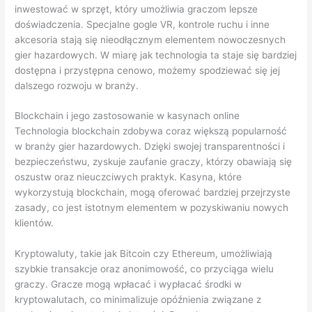
inwestować w sprzęt, który umożliwia graczom lepsze
doświadczenia. Specjalne gogle VR, kontrole ruchu i inne
akcesoria stają się nieodłącznym elementem nowoczesnych
gier hazardowych. W miarę jak technologia ta staje się bardziej
dostępna i przystępna cenowo, możemy spodziewać się jej
dalszego rozwoju w branży.
Blockchain i jego zastosowanie w kasynach online
Technologia blockchain zdobywa coraz większą popularność
w branży gier hazardowych. Dzięki swojej transparentności i
bezpieczeństwu, zyskuje zaufanie graczy, którzy obawiają się
oszustw oraz nieuczciwych praktyk. Kasyna, które
wykorzystują blockchain, mogą oferować bardziej przejrzyste
zasady, co jest istotnym elementem w pozyskiwaniu nowych
klientów.
Kryptowaluty, takie jak Bitcoin czy Ethereum, umożliwiają
szybkie transakcje oraz anonimowość, co przyciąga wielu
graczy. Gracze mogą wpłacać i wypłacać środki w
kryptowalutach, co minimalizuje opóźnienia związane z