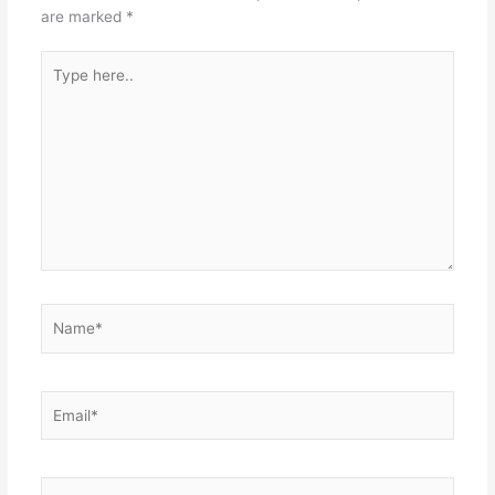
are marked
*
Type
here..
Name*
Email*
Website