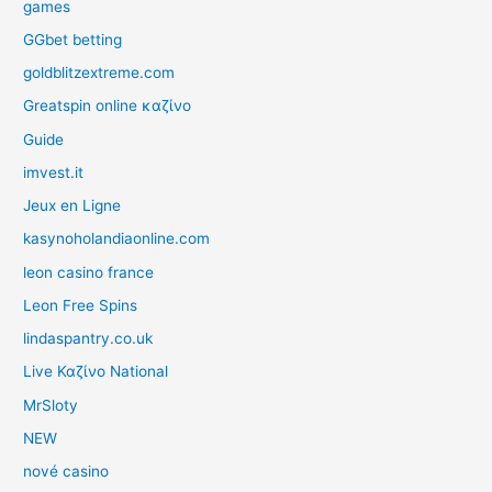
games
GGbet betting
goldblitzextreme.com
Greatspin online καζίνο
Guide
imvest.it
Jeux en Ligne
kasynoholandiaonline.com
leon casino france
Leon Free Spins
lindaspantry.co.uk
Live Καζίνο National
MrSloty
NEW
nové casino