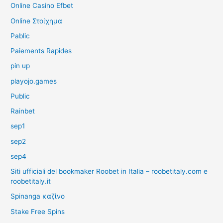
Online Casino Efbet
Online Στοίχημα
Pablic
Paiements Rapides
pin up
playojo.games
Public
Rainbet
sep1
sep2
sep4
Siti ufficiali del bookmaker Roobet in Italia – roobetitaly.com e
roobetitaly.it
Spinanga καζίνο
Stake Free Spins