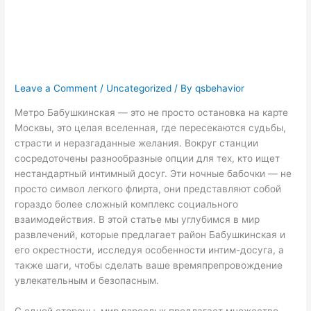
мир интим-
досуга в СВАО
Leave a Comment
/
Uncategorized
/ By
qsbehavior
Метро Бабушкинская — это не просто остановка на карте
Москвы, это целая вселенная, где пересекаются судьбы,
страсти и неразгаданные желания. Вокруг станции
сосредоточены разнообразные опции для тех, кто ищет
нестандартный интимный досуг. Эти ночные бабочки — не
просто символ легкого флирта, они представляют собой
гораздо более сложный комплекс социального
взаимодействия. В этой статье мы углубимся в мир
развлечений, которые предлагает район Бабушкинская и
его окрестности, исследуя особенности интим-досуга, а
также шаги, чтобы сделать ваше времяпрепровождение
увлекательным и безопасным.
С одной стороны, мир взрослых предлагает множество