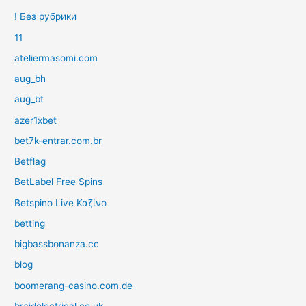
! Без рубрики
11
ateliermasomi.com
aug_bh
aug_bt
azer1xbet
bet7k-entrar.com.br
Betflag
BetLabel Free Spins
Betspino Live Καζίνο
betting
bigbassbonanza.cc
blog
boomerang-casino.com.de
braidelectrical.co.uk