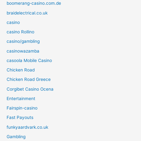
boomerang-casino.com.de
braidelectrical.co.uk
casino
casino Rollino
casino/gambling
casinowazamba
casoola Mobile Casino
Chicken Road
Chicken Road Greece
Corgibet Casino Ocena
Entertainment
Fairspin-casino
Fast Payouts
funkyaardvark.co.uk
Gambling