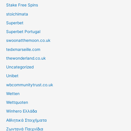
Stake Free Spins
stoichimata
Superbet
Superbet Portugal
swoonatthemoon.co.uk
tedxmarseille.com
thewonderland.co.uk
Uncategorized
Unibet
wbcommunitytrust.co.uk
Wetten
Wettquoten
Winhero Ελλάδα
Αθλητικά Στοιχήματα
Ζωντανά Παιχνίδια