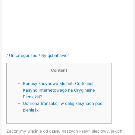
Bonusy
kasynowe Melbet
2025
/
Uncategorized
/ By
qsbehavior
Content
Bonusy kasynowe Melbet: Co to jest
Kasyno Internetowego na Oryginalne
Pieniążki?
Ochrona transakcji w całej kasynach pod
pieniążki
Zacznijmy właśnie od czasu naszych kasyn sieciowy, jakich