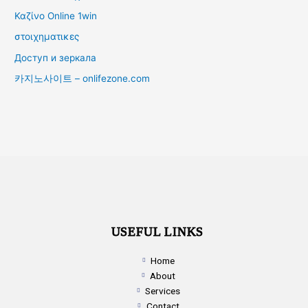
Καζίνο Online 1win
στοιχηματικες
Доступ и зеркала
카지노사이트 – onlifezone.com
USEFUL LINKS
Home
About
Services
Contact