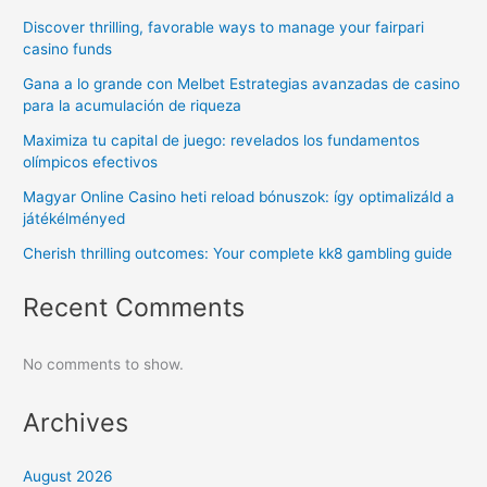
Discover thrilling, favorable ways to manage your fairpari
casino funds
Gana a lo grande con Melbet Estrategias avanzadas de casino
para la acumulación de riqueza
Maximiza tu capital de juego: revelados los fundamentos
olímpicos efectivos
Magyar Online Casino heti reload bónuszok: így optimalizáld a
játékélményed
Cherish thrilling outcomes: Your complete kk8 gambling guide
Recent Comments
No comments to show.
Archives
August 2026