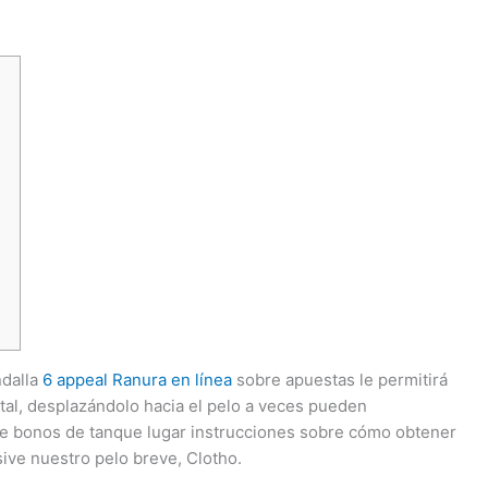
ndalla
6 appeal Ranura en línea
sobre apuestas le permitirá
tal, desplazándolo hacia el pelo a veces pueden
de bonos de tanque lugar instrucciones sobre cómo obtener
ive nuestro pelo breve, Clotho.