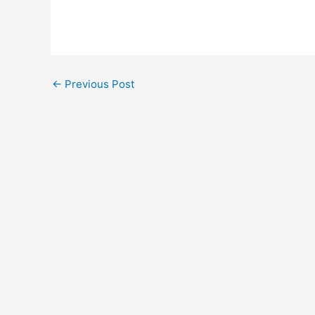
←
Previous Post