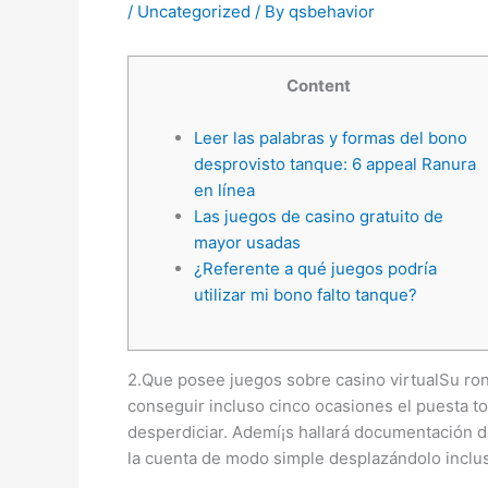
/
Uncategorized
/ By
qsbehavior
Content
Leer las palabras y formas del bono
desprovisto tanque: 6 appeal Ranura
en línea
Las juegos de casino gratuito de
mayor usadas
¿Referente a qué juegos podría
utilizar mi bono falto tanque?
2.Que posee juegos sobre casino virtualSu ro
conseguir incluso cinco ocasiones el puesta to
desperdiciar. Ademí¡s hallará documentación 
la cuenta de modo simple desplazándolo inclus