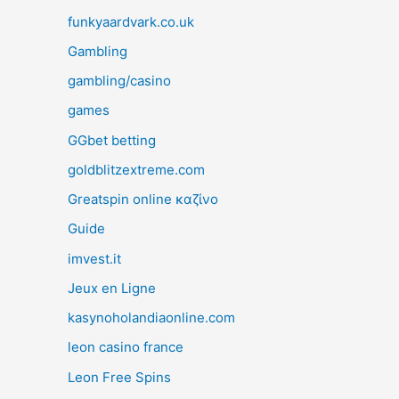
funkyaardvark.co.uk
Gambling
gambling/casino
games
GGbet betting
goldblitzextreme.com
Greatspin online καζίνο
Guide
imvest.it
Jeux en Ligne
kasynoholandiaonline.com
leon casino france
Leon Free Spins