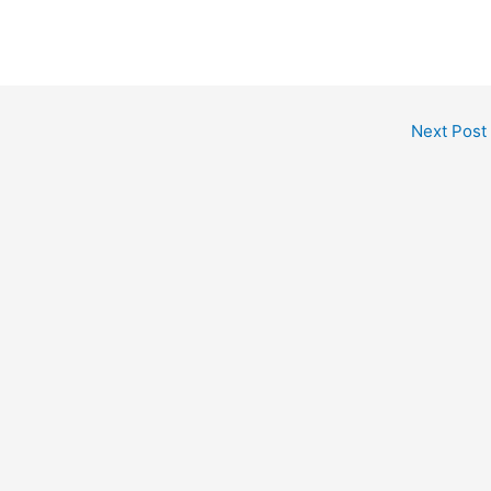
Next Post