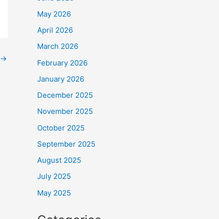
May 2026
April 2026
March 2026
→
February 2026
January 2026
December 2025
November 2025
October 2025
September 2025
August 2025
July 2025
May 2025