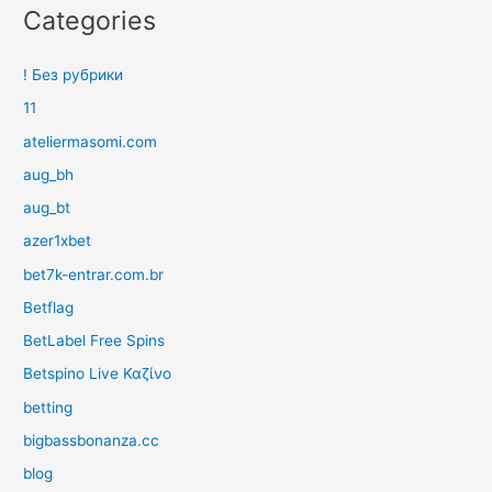
Categories
! Без рубрики
11
ateliermasomi.com
aug_bh
aug_bt
azer1xbet
bet7k-entrar.com.br
Betflag
BetLabel Free Spins
Betspino Live Καζίνο
betting
bigbassbonanza.cc
blog