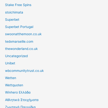
Stake Free Spins
stoichimata
Superbet
Superbet Portugal
swoonatthemoon.co.uk
tedxmarseille.com
thewonderland.co.uk
Uncategorized
Unibet
wbcommunitytrust.co.uk
Wetten
Wettquoten
Winhero Ελλάδα
Αθλητικά Στοιχήματα
Ζωντανά Παιχνίδια