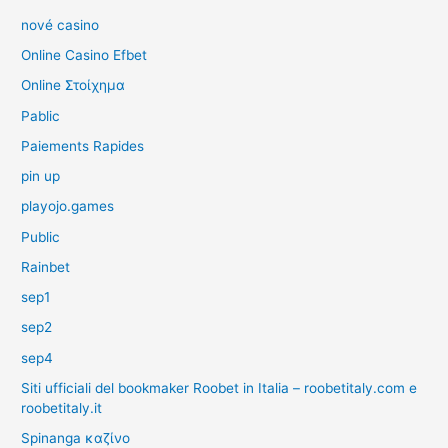
nové casino
Online Casino Efbet
Online Στοίχημα
Pablic
Paiements Rapides
pin up
playojo.games
Public
Rainbet
sep1
sep2
sep4
Siti ufficiali del bookmaker Roobet in Italia – roobetitaly.com e
roobetitaly.it
Spinanga καζίνο