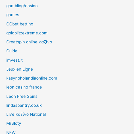
gambling/casino
games
GGbet betting
goldblitzextreme.com
Greatspin online καζίνο
Guide
imvest.it
Jeux en Ligne
kasynoholandiaonline.com
leon casino france
Leon Free Spins
lindaspantry.co.uk
Live Καζίνο National
MrSloty
NEW