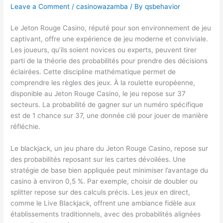
Leave a Comment
/
casinowazamba
/ By
qsbehavior
Le Jeton Rouge Casino, réputé pour son environnement de jeu
captivant, offre une expérience de jeu moderne et conviviale.
Les joueurs, qu’ils soient novices ou experts, peuvent tirer
parti de la théorie des probabilités pour prendre des décisions
éclairées. Cette discipline mathématique permet de
comprendre les règles des jeux. À la roulette européenne,
disponible au Jeton Rouge Casino, le jeu repose sur 37
secteurs. La probabilité de gagner sur un numéro spécifique
est de 1 chance sur 37, une donnée clé pour jouer de manière
réfléchie.
Le blackjack, un jeu phare du Jeton Rouge Casino, repose sur
des probabilités reposant sur les cartes dévoilées. Une
stratégie de base bien appliquée peut minimiser l’avantage du
casino à environ 0,5 %. Par exemple, choisir de doubler ou
splitter repose sur des calculs précis. Les jeux en direct,
comme le Live Blackjack, offrent une ambiance fidèle aux
établissements traditionnels, avec des probabilités alignées