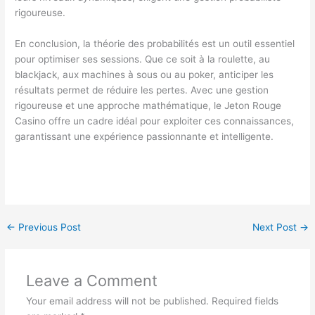
rigoureuse.
En conclusion, la théorie des probabilités est un outil essentiel
pour optimiser ses sessions. Que ce soit à la roulette, au
blackjack, aux machines à sous ou au poker, anticiper les
résultats permet de réduire les pertes. Avec une gestion
rigoureuse et une approche mathématique, le Jeton Rouge
Casino offre un cadre idéal pour exploiter ces connaissances,
garantissant une expérience passionnante et intelligente.
←
Previous Post
Next Post
→
Leave a Comment
Your email address will not be published.
Required fields