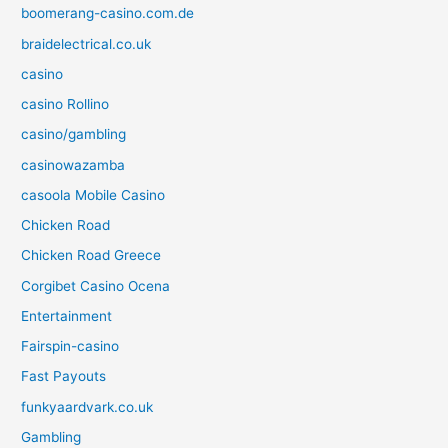
boomerang-casino.com.de
braidelectrical.co.uk
casino
casino Rollino
casino/gambling
casinowazamba
casoola Mobile Casino
Chicken Road
Chicken Road Greece
Corgibet Casino Ocena
Entertainment
Fairspin-casino
Fast Payouts
funkyaardvark.co.uk
Gambling