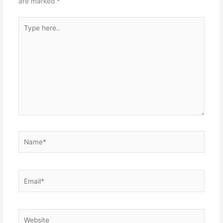
are marked
*
Type
here..
Name*
Email*
Website