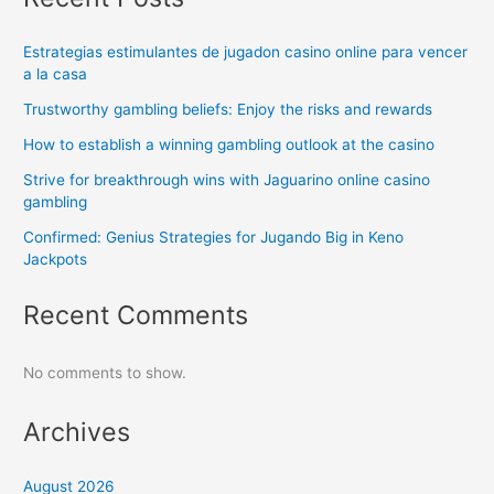
Estrategias estimulantes de jugadon casino online para vencer
a la casa
Trustworthy gambling beliefs: Enjoy the risks and rewards
How to establish a winning gambling outlook at the casino
Strive for breakthrough wins with Jaguarino online casino
gambling
Confirmed: Genius Strategies for Jugando Big in Keno
Jackpots
Recent Comments
No comments to show.
Archives
August 2026