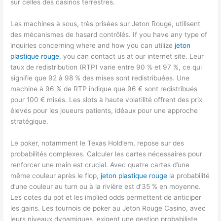
sur celles des casinos terrestres.
Les machines à sous, très prisées sur Jeton Rouge, utilisent
des mécanismes de hasard contrôlés. If you have any type of
inquiries concerning where and how you can utilize
jeton
plastique rouge
, you can contact us at our internet site. Leur
taux de redistribution (RTP) varie entre 90 % et 97 %, ce qui
signifie que 92 à 98 % des mises sont redistribuées. Une
machine à 96 % de RTP indique que 96 € sont redistribués
pour 100 € misés. Les slots à haute volatilité offrent des prix
élevés pour les joueurs patients, idéaux pour une approche
stratégique.
Le poker, notamment le Texas Hold’em, repose sur des
probabilités complexes. Calculer les cartes nécessaires pour
renforcer une main est crucial. Avec quatre cartes d’une
même couleur après le flop,
jeton plastique rouge
la probabilité
d’une couleur au turn ou à la rivière est d’35 % en moyenne.
Les cotes du pot et les implied odds permettent de anticiper
les gains. Les tournois de poker au Jeton Rouge Casino, avec
leurs niveaux dynamiques, exigent une gestion probabiliste