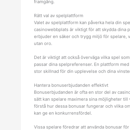
framgång.
Rätt val av spelplattform
Valet av spelplattform kan påverka hela din spe
casinowebbplats är viktigt för att skydda dina
erbjuder en säker och trygg miljö för spelare, 
utan oro.
Det är viktigt att också överväga vilka spel s
passar dina spelpreferenser. En plattform med 
stor skillnad för din upplevelse och dina vinste
Hantera bonuserbjudanden effektivt
Bonuserbjudanden är ofta en stor del av casin
sätt kan spelare maximera sina möjligheter till vi
förstå hur dessa bonusar fungerar och vilka om
kan ge en konkurrensfördel.
Vissa spelare föredrar att använda bonusar för 