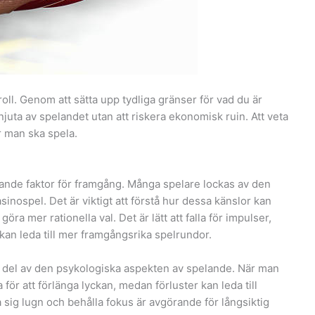
kroll. Genom att sätta upp tydliga gränser för vad du är
 njuta av spelandet utan att riskera ekonomisk ruin. Att veta
är man ska spela.
nde faktor för framgång. Många spelare lockas av den
nospel. Det är viktigt att förstå hur dessa känslor kan
öra mer rationella val. Det är lätt att falla för impulser,
an leda till mer framgångsrika spelrundor.
en del av den psykologiska aspekten av spelande. När man
 för att förlänga lyckan, medan förluster kan leda till
a sig lugn och behålla fokus är avgörande för långsiktig