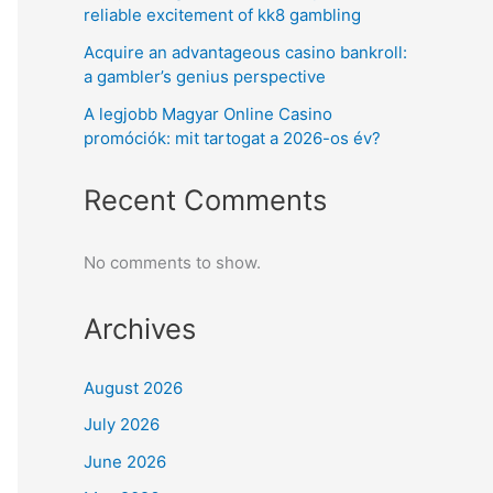
reliable excitement of kk8 gambling
Acquire an advantageous casino bankroll:
a gambler’s genius perspective
A legjobb Magyar Online Casino
promóciók: mit tartogat a 2026-os év?
Recent Comments
No comments to show.
Archives
August 2026
July 2026
June 2026