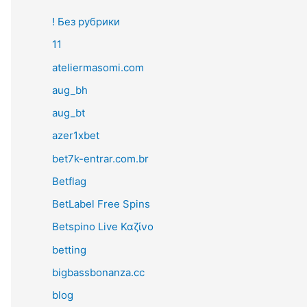
! Без рубрики
11
ateliermasomi.com
aug_bh
aug_bt
azer1xbet
bet7k-entrar.com.br
Betflag
BetLabel Free Spins
Betspino Live Καζίνο
betting
bigbassbonanza.cc
blog