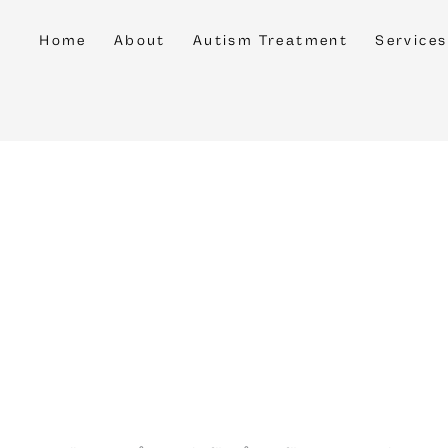
Home
About
Autism Treatment
Services
gheterna bakom
gång med