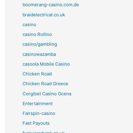
boomerang-casino.com.de
braidelectrical.co.uk
casino
casino Rollino
casino/gambling
casinowazamba
casoola Mobile Casino
Chicken Road
Chicken Road Greece
Corgibet Casino Ocena
Entertainment
Fairspin-casino
Fast Payouts