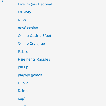
→
Live Καζίνο National
MrSloty
NEW
nové casino
Online Casino Efbet
Online Στοίχημα
Pablic
Paiements Rapides
pin up
playojo.games
Public
Rainbet
sep1